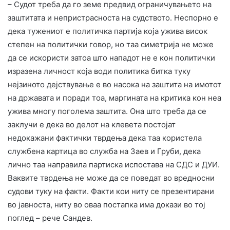
– Судот треба да го земе предвид ограничувањето на
заштитата и непристрасноста на судството. Неспорно е
дека тужениот е политичка партија која ужива висок
степен на политички говор, но таа симетрија не може
да се искористи затоа што нападот не е кон политички
изразена личност која води политика битка туку
нејзиното дејствување е во насока на заштита на имотот
на државата и поради тоа, маргината на критика кон неа
ужива многу поголема заштита. Она што треба да се
заклучи е дека во делот на клевета постојат
недокажани фактички тврдења дека таа користела
службена картица во служба на Заев и Груби, дека
лично таа направила партиска испостава на СДС и ДУИ.
Ваквите тврдења не може да се поведат во вредносни
судови туку на факти. Факти кои ниту се презентирани
во јавноста, ниту во оваа постапка има докази во тој
поглед – рече Сандев.