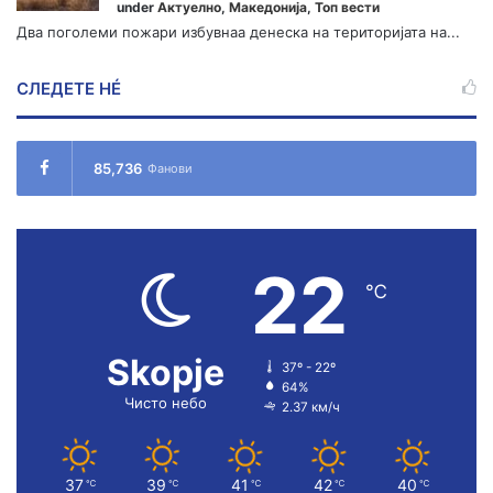
under
Актуелно
,
Македонија
,
Топ вести
Два поголеми пожари избувнаа денеска на територијата на...
СЛЕДЕТЕ НÉ
85,736
Фанови
22
℃
Skopje
37º - 22º
64%
Чисто небо
2.37 км/ч
37
39
41
42
40
℃
℃
℃
℃
℃