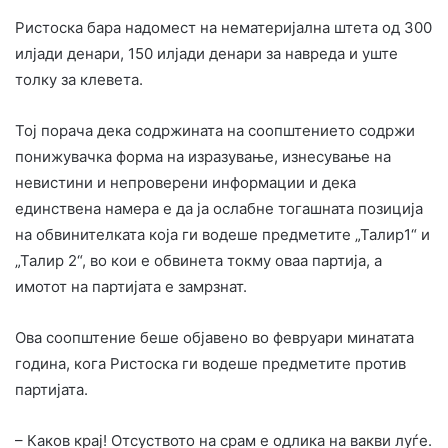
Ристоска бара надомест на нематеријална штета од 300
илјади денари, 150 илјади денари за навреда и уште
толку за клевета.
Тој порача дека содржината на соопштението содржи
понижувачка форма на изразување, изнесување на
невистини и непроверени информации и дека
единствена намера е да ја ослабне тогашната позиција
на обвинителката која ги водеше предметите „Талир1“ и
„Талир 2“, во кои е обвинета токму оваа партија, а
имотот на партијата е замрзнат.
Ова соопштение беше објавено во февруари минатата
година, кога Ристоска ги водеше предметите против
партијата.
– Каков крај! Отсуството на срам е одлика на вакви луѓе.