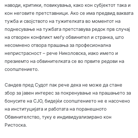
наводи, критики, повикувања, како кон субјектот така и
кон неговите претставници. Ако се има предвид ваквата
тужба и својството на тужителката во моментот на
поднесување на тужбата претставува редок прв случај
на отворен конфликт меѓу обвинител и странка, што
несомнено отвора прашања за професионална
непристрасност – рече Николовска, иако името и
презиемто на обвинителката се во првите редови на
соопштението.
Сандев пред Судот пак рече дека не може да стане
збор за јавен интерес за покренување на прашањето за
бонусите на СЈО, бидејќи соопштението не е насочено
на институцијата и работата на поранешното
Обвинителство, туку е индивидуализирано кон
Ристоска.