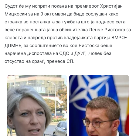
Судот ќе му испрати покана на премиерот Христијан
Мицкоски за на 9 октомври да биде сослушан како
странка во постапката за тужбата што ја поднесе сега
веќе поранешната јавна обвинителка Ленче Ристоска за
клевета и навреда против владејачката партија ВМРО-
ДПМНЕ, за соопштението во кое Ристоска беше
наречена „испостава на СДС и ДУИ“, „човек без
отсуство на срам“, пренесе СП.