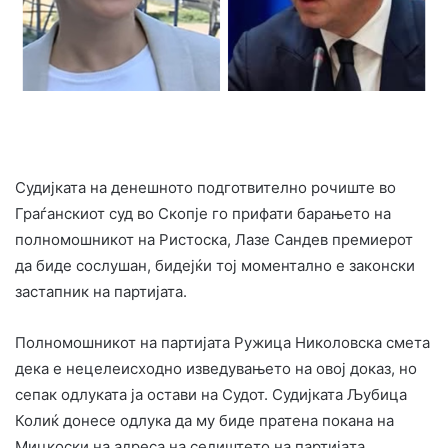
Судијката на денешното подготвително рочиште во
Граѓанскиот суд во Скопје го прифати барањето на
полномошникот на Ристоска, Лазе Сандев премиерот
да биде сослушан, бидејќи тој моментално е законски
застапник на партијата.
Полномошникот на партијата Ружица Николовска смета
дека е нецелеисходно изведувањето на овој доказ, но
сепак одлуката ја остави на Судот. Судијката Љубица
Колиќ донесе одлука да му биде пратена покана на
Мицкоски на адреса на седиштето на партијaта.