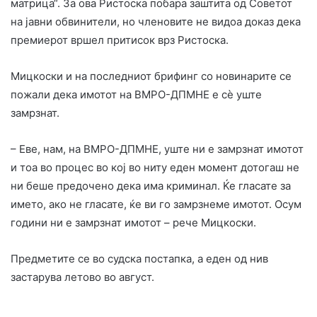
матрица“. За ова Ристоска побара заштита од Советот
на јавни обвинители, но членовите не видоа доказ дека
премиерот вршел притисок врз Ристоска.
Мицкоски и на последниот брифинг со новинарите се
пожали дека имотот на ВМРО-ДПМНЕ е сè уште
замрзнат.
– Еве, нам, на ВМРО-ДПМНЕ, уште ни е замрзнат имотот
и тоа во процес во кој во ниту еден момент дотогаш не
ни беше предочено дека има криминал. Ќе гласате за
името, ако не гласате, ќе ви го замрзнеме имотот. Осум
години ни е замрзнат имотот – рече Мицкоски.
Предметите се во судска постапка, а еден од нив
застарува летово во август.