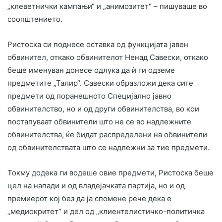
„клеветнички кампањи“ и „анимозитет“ – пишуваше во
соопштението.
Ристоска си поднесе оставка од функцијата јавен
обвинител, откако обвинителот Ненад Савески, откако
беше именуван донесе одлука да ѝ ги одземе
предметите „Талир“. Савески образложи дека сите
предмети од поранешното Специјално јавно
обвинителство, но и од други обвинителства, во кои
постапуваат обвинители што не се во надлежните
обвинителства, ќе бидат распределени на обвинители
од обвинителствата што се надлежни за тие предмети.
Токму додека ги водеше овие предмети, Ристоска беше
цел на напади и од владејачката партија, но и од
премиерот кој без да ја спомене рече дека е
„медиокритет“ и дел од „клиентелистичко-политичка