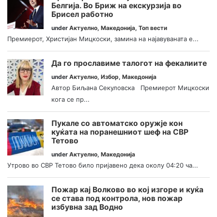
Белгија. Во Бриж на екскурзија во
Брисел работно
under
Актуелно
,
Македонија
,
Топ вести
Премиерот, Христијан Мицкоски, замина на најавуваната е...
Да го прославиме талогот на фекалиите
under
Актуелно
,
Избор
,
Македонија
Автор Биљана Секуловска Премиерот Мицкоски
кога се пр...
Пукале со автоматско оружје кон
куќата на поранешниот шеф на СВР
Тетово
under
Актуелно
,
Македонија
Утрово во СВР Тетово било пријавено дека околу 04:20 ча...
Пожар кај Волково во кој изгоре и куќа
се става под контрола, нов пожар
избувна зад Водно