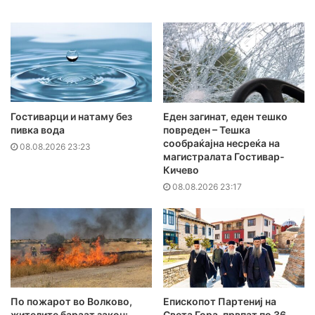
Гостиварци и натаму без
Еден загинат, еден тешко
пивка вода
повреден – Тешка
сообраќајна несреќа на
08.08.2026 23:23
магистралата Гостивар-
Кичево
08.08.2026 23:17
По пожарот во Волково,
Епископот Партениј на
жителите бараат закон:
Света Гора, првпат по 36