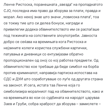
Ленче Ристоска, поранешната „ѕвезда“ на пропаднатото
СЈО, последна има право да зборува за плати, правда и
морал. Ако некој знае што значи „повисока плата“, тоа
се токму тие што си делеа бонуси, награди и
привилегии додека обвинителството им се распаѓаше
под тежината на сопствените злоупотреби. Јавноста
добро се сеќава на времињата кога Ристоска и
нејзините колеги користеа службени картички,
патувања и дневници со ентузијазам обратно
пропорционален од оној со кој работеа предмети. Од
обвинителство кое требаше да биде симбол на борба
против криминалот, направија партиска испостава на
СДС и ДУИ што соработуваше со луѓе од другата страна
на законот. И сега, истата таа Ленче која го
симболизира моралниот пад на обвинителството, како и
на времињата во кои со судбината на народот царуваа
Заев и Груби, собра храброст да зборува – замислете –