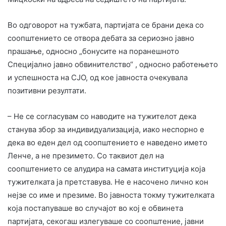
Во одговорот на тужбата, партијата се брани дека со
соопштението се отвора дебата за сериозно јавно
прашање, односно „бонусите на поранешното
Специјално јавно обвинителство“ , односно работењето
и успешноста на СЈО, од кое јавноста очекувала
позитивни резултати.
– Не се согласувам со наводите на тужителот дека
станува збор за индивидуализација, иако неспорно е
дека во еден дел од соопштението е наведено името
Ленче, а не презимето. Со таквиот дел на
соопштението се алудира на самата институција која
тужителката ја претставува. Не е насочено лично кон
нејзе со име и презиме. Во јавноста токму тужителката
која постапуваше во случајот во кој е обвинета
партијата, секогаш излегуваше со соопштение, јавни