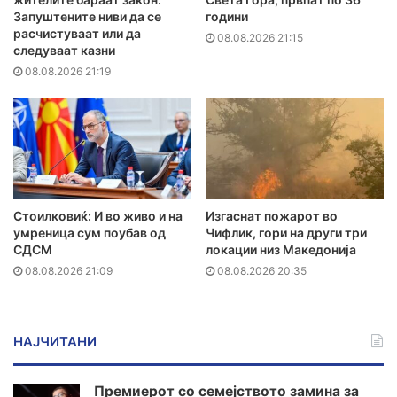
Запуштените ниви да се
години
расчистуваат или да
08.08.2026 21:15
следуваат казни
08.08.2026 21:19
Стоилковиќ: И во живо и на
Изгаснат пожарот во
умреница сум поубав од
Чифлик, гори на други три
СДСМ
локации низ Македонија
08.08.2026 21:09
08.08.2026 20:35
НАЈЧИТАНИ
Премиерот со семејството замина за