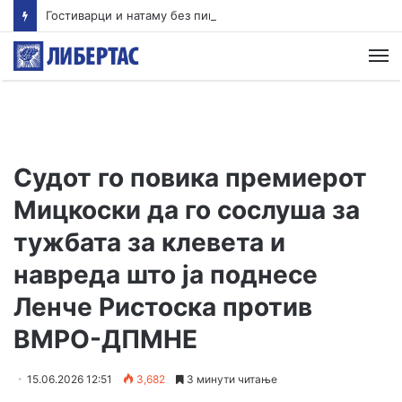
Гостиварци и натаму без пивка вода
М
Судот го повика премиерот
Мицкоски да го сослуша за
тужбата за клевета и
навреда што ја поднесе
Ленче Ристоска против
ВМРО-ДПМНЕ
15.06.2026 12:51
3,682
3 минути читање