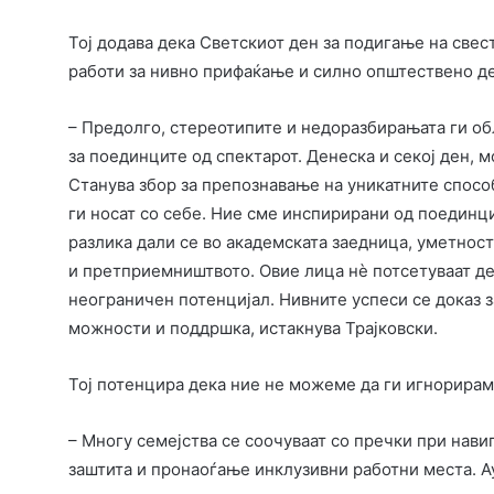
Тој додава дека Светскиот ден за подигање на свест
работи за нивно прифаќање и силно општествено д
– Предолго, стереотипите и недоразбирањата ги об
за поединците од спектарот. Денеска и секој ден, 
Станува збор за препознавање на уникатните спосо
ги носат со себе. Ние сме инспирирани од поединци
разлика дали се во академската заедница, уметност
и претприемништвото. Овие лица нè потсетуваат дек
неограничен потенцијал. Нивните успеси се доказ з
можности и поддршка, истакнува Трајковски.
Тој потенцира дека ние не можеме да ги игнорирам
– Многу семејства се соочуваат со пречки при нави
заштита и пронаоѓање инклузивни работни места. Ау