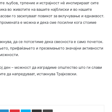
ите љубов, трпение и истрајност нè инспирираат сите
лика во животите на вашите најблиски и во нашите
ласови го засилуваат повикот за вклучување и еднаквост.
 промената е можна и дека сме посилни кога стоиме
акнува, да се потсетиме дека свесноста е само почеток.
ањето, прифаќањето и преземањето значајни активности
 можности.
ој ден – можност да изградиме општество што ги слави
ите да напредуваат, истакнува Трајковски.
k
witter
LinkedIn
Pinterest
Skype
Сподели преку Е-маил
Испринтај