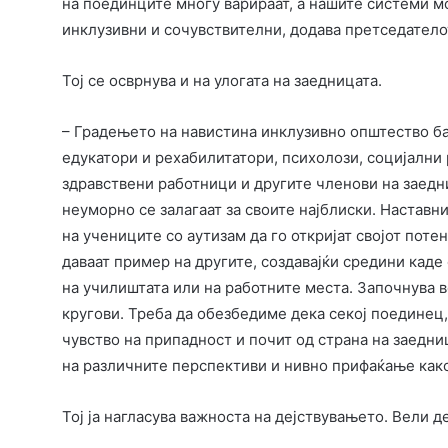
на поединците многу варираат, а нашите системи мо
инклузивни и сочувствителни, додава претседатело
Тој се осврнува и на улогата на заедницата.
– Градењето на навистина инклузивно општество ба
едукатори и рехабилитатори, психолози, социјални 
здравствени работници и другите членови на заедн
неуморно се залагаат за своите најблиски. Наставн
на учениците со аутизам да го откријат својот пот
даваат пример на другите, создавајќи средини каде
на училиштата или на работните места. Започнува 
кругови. Треба да обезбедиме дека секој поединец,
чувство на припадност и почит од страна на заедн
на различните перспективи и нивно прифаќање како
Тој ја нагласува важноста на дејствувањето. Вели де