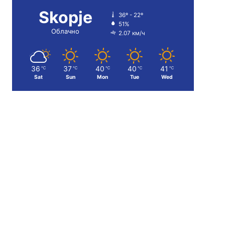
Skopje
36º - 22º
51%
Облачно
2.07 км/ч
36
37
40
40
41
℃
℃
℃
℃
℃
Sat
Sun
Mon
Tue
Wed