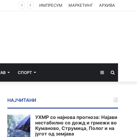
ИМПРЕСУМ
МАРКЕТИНГ
АРХИВА
Sidebar
Пребарај
ТАВ
СПОРТ
за
НАЈЧИТАНИ
УХМР со најнова прогноза: Најави
нестабилно со дожд и грмежи во
Куманово, Струмица, Полог и на
југот од земјава