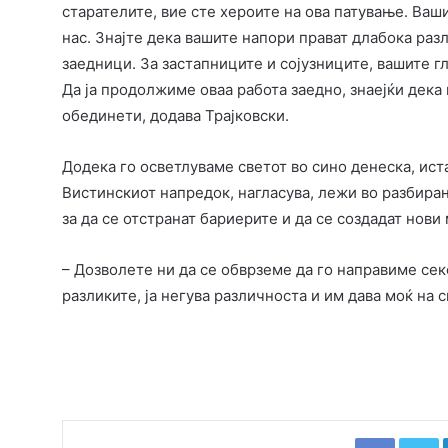
старателите, вие сте хероите на ова патување. Ваш
нас. Знајте дека вашите напори прават длабока раз
заедници. За застапниците и сојузниците, вашите г
Да ја продолжиме оваа работа заедно, знаејќи дека
обединети, додава Трајковски.
Додека го осветлуваме светот во сино денеска, ист
Вистинскиот напредок, нагласува, лежи во разбир
за да се отстранат бариерите и да се создадат нови
– Дозволете ни да се обврземе да го направиме сек
разликите, ја негува различноста и им дава моќ на с
Faceboo
T