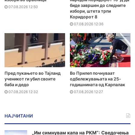
биде завршен до следните
07.08.2026 12:50
избори, штета трпи
Коридорот 8
07.08.2026 12:36
Пред пукањето во Тајланд
Во Прилеп почнуваат
ученикот ги убил своите
одбележувањата на 25-
баба и дедо
годишнината од Карпалак
07.08.2026 12:32
07.08.2026 12:27
НАЈЧИТАНИ
„Им симнувам капа на РКМ“: Сведочења