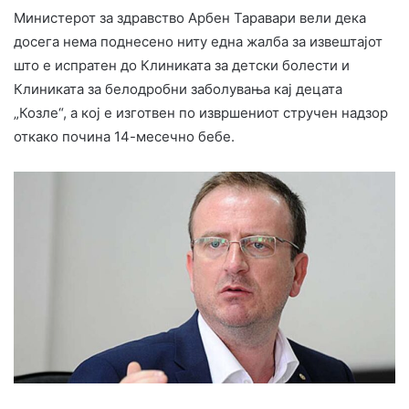
Министерот за здравство Арбен Таравари вели дека
досега нема поднесено ниту една жалба за извештајот
што е испратен до Клиниката за детски болести и
Клиниката за белодробни заболувања кај децата
„Козле“, а кој е изготвен по извршениот стручен надзор
откако почина 14-месечно бебе.