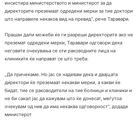
инсистира министерството и министерот за да
директорите преземаат одредени мерки за тие доктори
што направиле некаков вид на превид“, рече Таравари.
Прашан дали можеби ќе ги разреши директорите ако не
преземат одредени мерки, Таравари одговори дека
неговите очекувања се оти раководните лица на
клиниките ќе направат се што треба.
„Да причекаме. Но јас се надевам дека и двајцата
директори ќе преземаат некакви мерки, а какви ќе
бидат, тие се раководители на тие болници и клиники и
не би сакал јас да кажувам што ќе донесат, меѓутоа
очекувам од нив да има некаква одговорност“, додаде
министерот