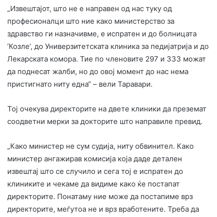
„Извештајот, што не е направен од нас туку од
професионалци што ние како министерство за
здравство ги назначивме, е испратен и до болницата
’Козле’, до Универзитетската клиника за педијатрија и до
Лекарската комора. Тие по членовите 297 и 333 можат
да поднесат жалби, но до овој момент до нас нема
пристигнато ниту една“ – вели Таравари.
Тој очекува директорите на двете клиники да преземат
соодветни мерки за докторите што направиле превид.
„Како министер не сум судија, ниту обвинител. Како
министер ангажирав комисија која даде детален
извештај што се случило и сега тој е испратен до
клиниките и чекаме да видиме како ќе постапат
директорите. Понатаму ние може да постапиме врз
директорите, меѓутоа не и врз вработените. Треба да