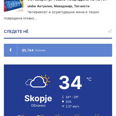
under
Актуелно
,
Македонија
,
Топ вести
Четириесет и осумгодишна жена е тешко
повредена откако...
СЛЕДЕТЕ НÉ
85,744
Фанови
34
℃
Skopje
34º - 26º
20%
Облачно
3.37 км/ч