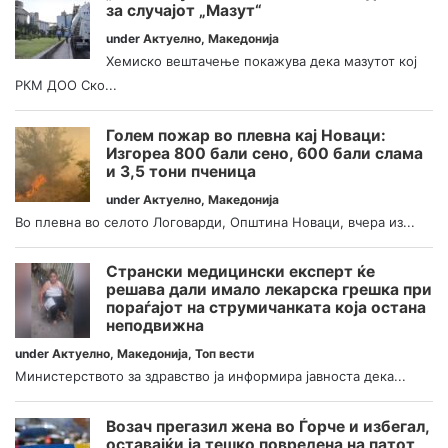
за случајот „Мазут“
under
Актуелно
,
Македонија
Хемиско вештачење покажува дека мазутот кој
РКМ ДОО Ско...
Голем пожар во плевна кај Новаци:
Изгореа 800 бали сено, 600 бали слама
и 3,5 тони пченица
under
Актуелно
,
Македонија
Во плевна во селото Логоварди, Општина Новаци, вчера из...
Странски медицински експерт ќе
решава дали имало лекарска грешка при
пораѓајот на струмичанката која остана
неподвижна
under
Актуелно
,
Македонија
,
Топ вести
Министерството за здравство ја информира јавноста дека...
Возач прегазил жена во Ѓорче и избегал,
оставајќи ја тешко повредена на патот