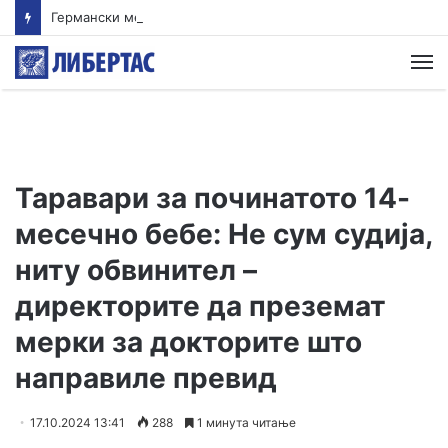
Германски медиуми за посетата на Зеленски на Белград: Муниција, дронови и улогата на Кристофер Хил
М
Таравари за починатото 14-
месечно бебе: Не сум судија,
ниту обвинител –
директорите да преземат
мерки за докторите што
направиле превид
17.10.2024 13:41
288
1 минута читање