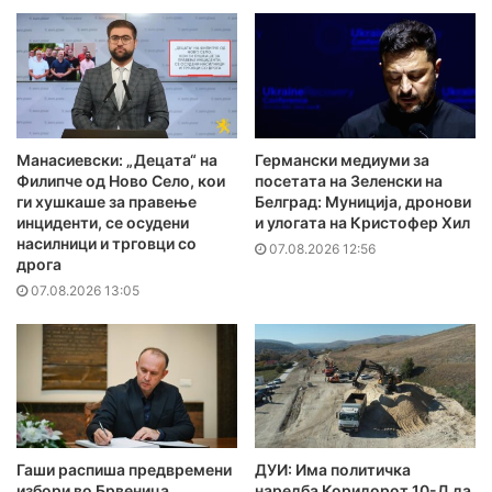
Манасиевски: „Децата“ на
Германски медиуми за
Филипче од Ново Село, кои
посетата на Зеленски на
ги хушкаше за правење
Белград: Муниција, дронови
инциденти, се осудени
и улогата на Кристофер Хил
насилници и трговци со
07.08.2026 12:56
дрога
07.08.2026 13:05
Гаши распиша предвремени
ДУИ: Има политичка
избори во Брвеница
наредба Коридорот 10-Д да