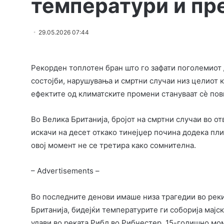
температури и п
29.05.2026 07:44
Рекорден топлотен бран што го зафати поголемиот
состојби, нарушувања и смртни случаи низ целиот 
ефектите од климатските промени стануваат сè пов
Во Велика Британија, бројот на смртни случаи во о
искачи на десет откако тинејџер почина додека пли
овој момент не се третира како сомнителна.
– Advertisements –
Во последните денови имаше низа трагедии во реки
Британија, бидејќи температурите ги соборија мајс
удави во реката Рибл во Рибчестер, 15-годишно мо