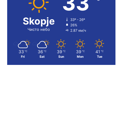
33
Skopje
33º - 26º
26%
Чисто небо
2.87 км/ч
33
36
39
39
41
℃
℃
℃
℃
℃
Fri
Sat
Sun
Mon
Tue