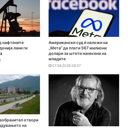
д нафтените
Американски суд ѝ наложи на
онија лани ги
„Мета“ да плати 567 милиони
ја
долари за штети нанесени на
младите
5
07.08.2026 09:37
вобранител отвори
адувањето на