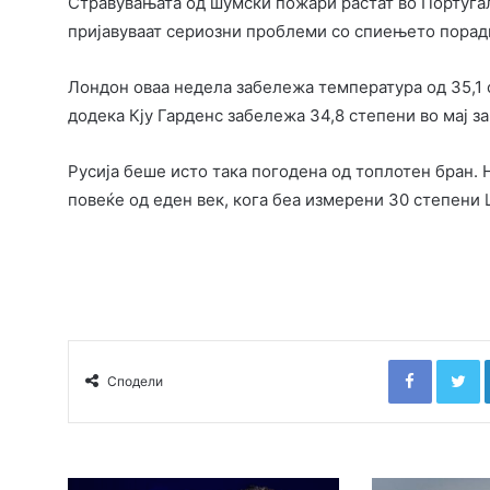
Стравувањата од шумски пожари растат во Португа
пријавуваат сериозни проблеми со спиењето поради
Лондон оваа недела забележа температура од 35,1 с
додека Кју Гарденс забележа 34,8 степени во мај за 
Русија беше исто така погодена од топлотен бран. 
повеќе од еден век, кога беа измерени 30 степени 
Faceboo
T
Сподели