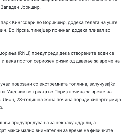
 Западен Јоркшир.
 парк Кингсбери во Ворикшир, додека телата на уште
вич. Во Ирска, тинејџер починал додека пливал во
мориња (RNLI) предупреди дека отворените води се
 и дека постои сериозен ризик од давење за време на
учаи поврзани со екстремната топлина, вклучувајќи
и. Учесник во трката во Париз почина за време на
Во Лион, 28-годишна жена почина поради хипертермија
р.
ови предупредувања за неколку оддели, а
идат максимално внимателни за време на физичките