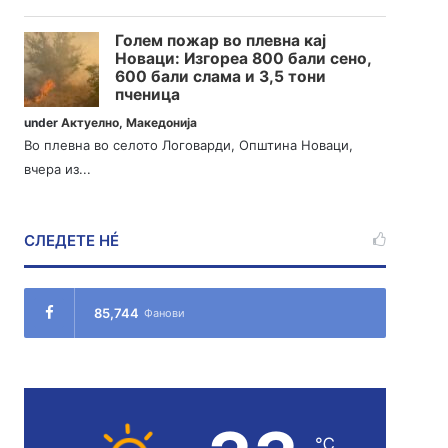
Голем пожар во плевна кај
Новаци: Изгореа 800 бали сено,
600 бали слама и 3,5 тони
пченица
under
Актуелно
,
Македонија
Во плевна во селото Логоварди, Општина Новаци,
вчера из...
СЛЕДЕТЕ НÉ
85,744
Фанови
℃