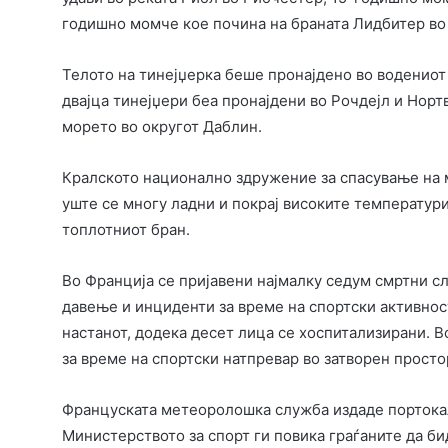
годишно момче кое почина на браната Лидбитер во
Телото на тинејџерка беше пронајдено во водениот
двајца тинејџери беа пронајдени во Рочдејл и Норт
морето во округот Даблин.
Кралското национално здружение за спасување на 
уште се многу ладни и покрај високите температури
топлотниот бран.
Во Франција се пријавени најмалку седум смртни сл
давење и инциденти за време на спортски активност
настанот, додека десет лица се хоспитализирани. 
за време на спортски натпревар во затворен просто
Француската метеоролошка служба издаде портокал
Министерството за спорт ги повика граѓаните да б