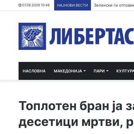
Зеленски ги отповик
07.08.2026 10:48
НАЈНОВИ ВЕСТИ
НАСЛОВНА
МАКЕДОНИЈА
ПАРИ
КУЛТУР
Топлотен бран ја 
десетици мртви, 