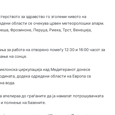
стерството за здравство го зголеми нивото на
редени области се очекува црвен метеоролошки аларм.
ша, Фрозиноне, Перуџа, Риека, Трст, Венеција,
а за работа на отворено помеѓу 12:30 и 16:00 часот за
ање на сонце.
иклонска циркулација над Медитеранот донесе
годината, додека одредени области на Европа се
на вода.
а апелираа до граѓаните да ја намалат потрошувачката
 и полнење на базените.