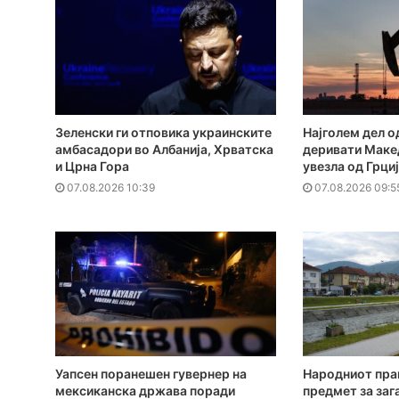
Зеленски ги отповика украинските
Најголем дел о
амбасадори во Албанија, Хрватска
деривати Макед
и Црна Гора
увезла од Грци
07.08.2026 10:39
07.08.2026 09:5
Уапсен поранешен гувернер на
Народниот пра
мексиканска држава поради
предмет за заг