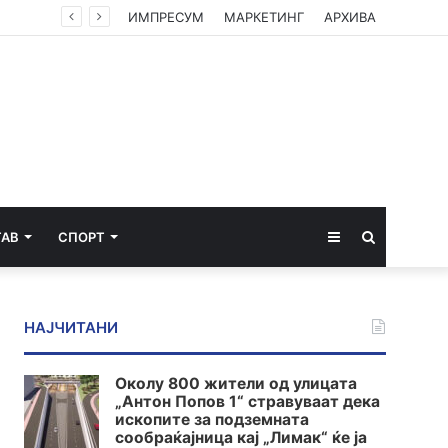
ИМПРЕСУМ
МАРКЕТИНГ
АРХИВА
Sidebar
Пребарај
ТАВ
СПОРТ
за
НАЈЧИТАНИ
Околу 800 жители од улицата
„Антон Попов 1“ стравуваат дека
ископите за подземната
сообраќајница кај „Лимак“ ќе ја