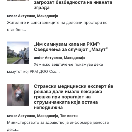
загрозат безбедноста на нивната
зграда
under
Актуелно
,
Македонија
Жителите и сопствениците на деловни простори во
станбен...
„Им симнувам капа на РКМ“:
Сведочења за случајот „Мазут“
under
Актуелно
,
Македонија
Хемиско вештачење покажува дека
мазутот кој РКМ ДОО Ско...
Странски медицински експерт ќе
решава дали имало лекарска
грешка при пораѓајот на
струмичанката која остана
неподвижна
under
Актуелно
,
Македонија
,
Топ вести
Министерството за здравство ја информира јавноста
дека...