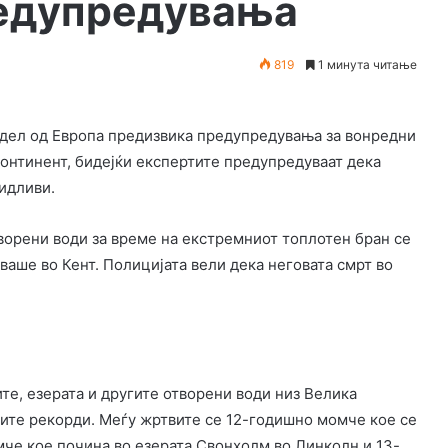
редупредувања
819
1 минута читање
 дел од Европа предизвика предупредувања за вонредни
континент, бидејќи експертите предупредуваат дека
идливи.
творени води за време на екстремниот топлотен бран се
ваше во Кент. Полицијата вели дека неговата смрт во
те, езерата и другите отворени води низ Велика
ките рекорди. Меѓу жртвите се 12-годишно момче кое се
мче кое почина во езерата Свонхолм во Линколн и 13-