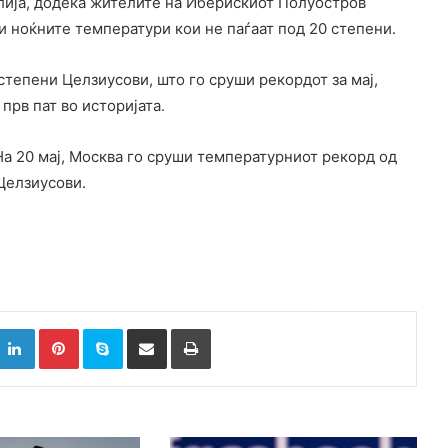
лија, додека жителите на Иберискиот Полуостров
 ноќните температури кои не паѓаат под 20 степени.
тепени Целзиусови, што го сруши рекордот за мај,
прв пат во историјата.
На 20 мај, Москва го сруши температурниот рекорд од
Целзиусови.
k
witter
LinkedIn
Pinterest
Skype
Сподели преку Е-маил
Испринтај