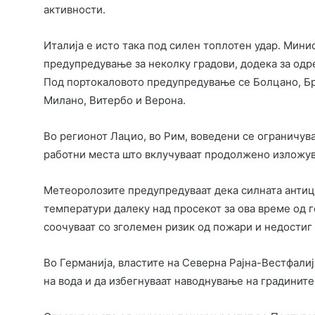
активности.
Италија е исто така под силен топлотен удар. Мини
предупредување за неколку градови, додека за од
Под портокаловото предупредување се Болцано, Бре
Милано, Витербо и Верона.
Во регионот Лацио, во Рим, воведени се ограничувањ
работни места што вклучуваат продолжено изложув
Метеоролозите предупредуваат дека силната антиц
температури далеку над просекот за ова време од 
соочуваат со зголемен ризик од пожари и недостиг 
Во Германија, властите на Северна Рајна-Вестфалиј
на вода и да избегнуваат наводнување на градините