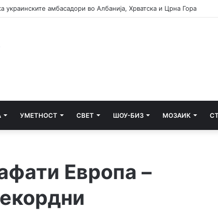
а украинските амбасадори во Албанија, Хрватска и Црна Гора
А
УМЕТНОСТ
СВЕТ
ШОУ-БИЗ
МОЗАИК
С
зафати Европа –
рекордни