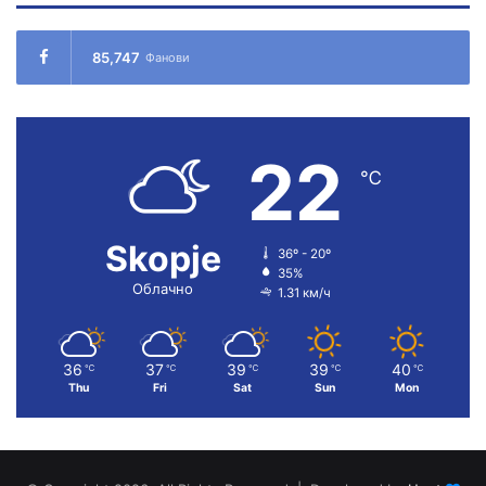
85,747
Фанови
22
℃
Skopje
36º - 20º
35%
Облачно
1.31 км/ч
36
37
39
39
40
℃
℃
℃
℃
℃
Thu
Fri
Sat
Sun
Mon