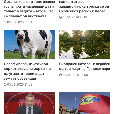
Организираната криминална
пациентите сo
група прати насилници да ги
западнонилска треска се од
тепаат младите – затоа што
Скопскиот регион и Велес
се плашат од вистината
05.08.2026 21:12
05.08.2026 21:34
Серафимовски: Сточари
Скопјанец натепан и ограбен
користеле ушни маркички
од три лица кај Градски парк
од угинати крави за да
05.08.2026 20:58
земаат субвенции
05.08.2026 21:02