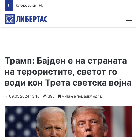
Клековски: Најголем дел од пациентите сo западнонилска треска се од Скопскиот регион и Велес
М
Трамп: Бајден е на страната
на терористите, светот го
води кон Трета светска војна
09.05.2024 13:16
395
Читање помалку од 1м