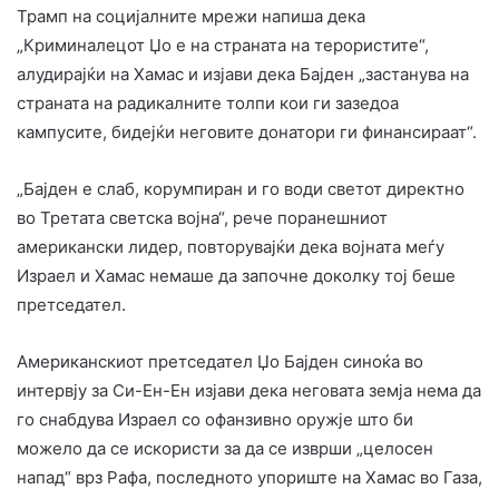
Трамп на социјалните мрежи напиша дека
„Криминалецот Џо е на страната на терористите“,
алудирајќи на Хамас и изјави дека Бајден „застанува на
страната на радикалните толпи кои ги зазедоа
кампусите, бидејќи неговите донатори ги финансираат“.
„Бајден е слаб, корумпиран и го води светот директно
во Третата светска војна“, рече поранешниот
американски лидер, повторувајќи дека војната меѓу
Израел и Хамас немаше да започне доколку тој беше
претседател.
Американскиот претседател Џо Бајден синоќа во
интервју за Си-Ен-Ен изјави дека неговата земја нема да
го снабдува Израел со офанзивно оружје што би
можело да се искористи за да се изврши „целосен
напад“ врз Рафа, последното упориште на Хамас во Газа,