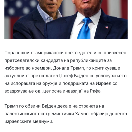
Поранешниот американски претседател и се поизвесен
претседателски кандидата на републиканците за
изборите во ноември, Доналд Трамп, го критикуваше
актуелниот претседател Џозеф Бајден со условувањето
на испораката на оружје и поддршката на Израел со
воздржување од „целосна инвазија“ на Рафа.
Трамп го обвини Бајден дека е на страната на
палестинскиот екстремистички Хамас, објавија денеска
израелските медиуми.