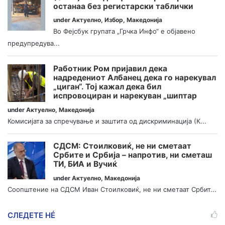
останаа без регистарски таблички
under
Актуелно
,
Избор
,
Македонија
Во Фејсбук групата „Грчка Инфо“ е објавено
предупредува...
Работник Ром пријавил дека
надредениот Албанец дека го нарекувал
„циган“. Тој кажал дека бил
испровоциран и нарекуван „шиптар
under
Актуелно
,
Македонија
Комисијата за спречување и заштита од дискриминација (К...
СДСМ: Стоилковиќ, не ни сметаат
Србите и Србија – напротив, ни сметаш
ТИ, БИА и Вучиќ
under
Актуелно
,
Македонија
Соопштение на СДСМ Иван Стоилковиќ, не ни сметаат Србит...
СЛЕДЕТЕ НÉ