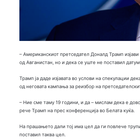
– Американскиот претседател Доналд Трамп изјави 
од Авганистан, но и дека се уште не поставил датум 
Трамп ја даде изјавата во услови на спекулации де
од неговата кампања за реизбор на претседателски
– Ние сме таму 19 години, и да – мислам дека е до
рече Трамп на прес конференција во Белата куќа.
На прашањето дали тој има цел да ги повлече труп
поставил таква цел.