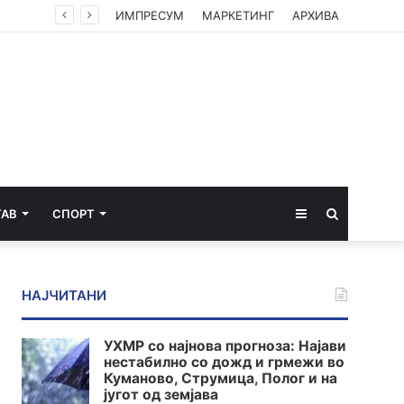
ИМПРЕСУМ
МАРКЕТИНГ
АРХИВА
Sidebar
Пребарај
ТАВ
СПОРТ
за
НАЈЧИТАНИ
УХМР со најнова прогноза: Најави
нестабилно со дожд и грмежи во
Куманово, Струмица, Полог и на
југот од земјава