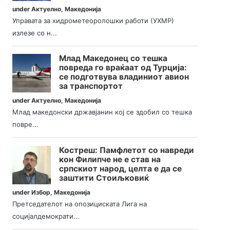
under
Актуелно
,
Македонија
Управата за хидрометеоролошки работи (УХМР)
излезе со н...
Млад Македонец со тешка
повреда го враќаат од Турција:
се подготвува владиниот авион
за транспортот
under
Актуелно
,
Македонија
Млад македонски државјанин кој се здобил со тешка
повре...
Костреш: Памфлетот со навреди
кон Филипче не е став на
српскиот народ, целта е да се
заштити Стоиљковиќ
under
Избор
,
Македонија
Претседателот на опозициската Лига на
социјалдемократи...