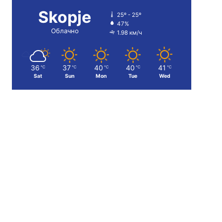
Skopje
25º - 25º
47%
Облачно
1.98 км/ч
36
37
40
40
41
℃
℃
℃
℃
℃
Sat
Sun
Mon
Tue
Wed