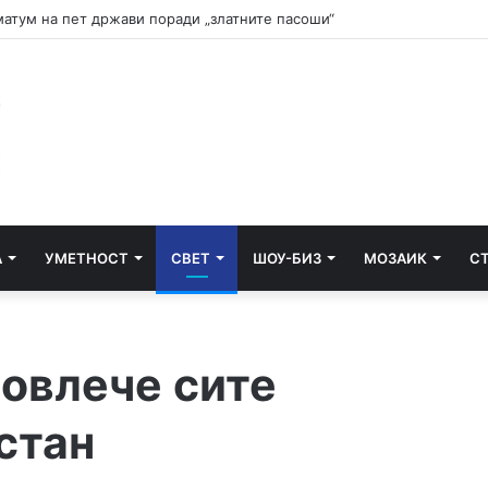
и почнува судењето за убиството на Тупак Шакур
А
УМЕТНОСТ
СВЕТ
ШОУ-БИЗ
МОЗАИК
С
повлече сите
стан