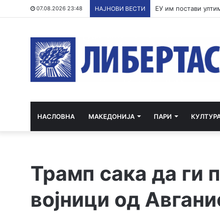
По речиси 30 годин
07.08.2026 23:48
НАЈНОВИ ВЕСТИ
НАСЛОВНА
МАКЕДОНИЈА
ПАРИ
КУЛТУР
Трамп сака да ги 
војници од Авгани