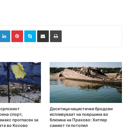
k
witter
LinkedIn
Pinterest
Skype
Сподели преку Е-маил
Испринтај
 српскиот
Десетици нацистички бродови
рена спорт,
испливуваат на површина во
макс прогласен за
близина на Прахово: Хитлер
ата во Косово
самиот ги потопил