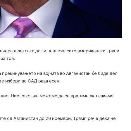
вчера дека сака да ги повлече сите американски трупи
за тоа.
ка прекинувањето на војната во Авганистан ќе биде дел
те избори во САД оваа есен.
волно. Ние секогаш можеме да се вратиме ако сакаме,
ите од Авганистан до 26 ноември, Трамп рече дека не