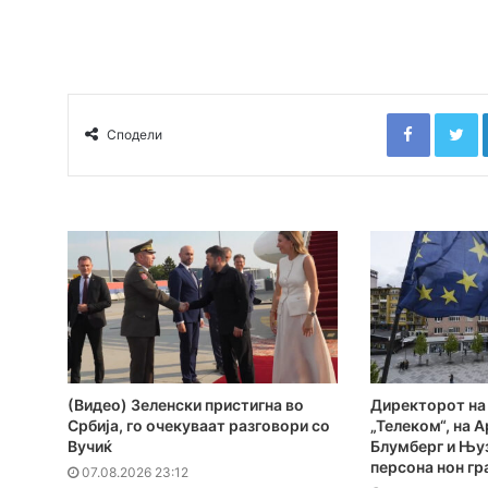
Faceboo
T
Сподели
(Видео) Зеленски пристигна во
Директорот на
Србија, го очекуваат разговори со
„Телеком“, на А
Вучиќ
Блумберг и Њуз
персона нон гр
07.08.2026 23:12