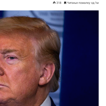
318
Читање помалку од 1м