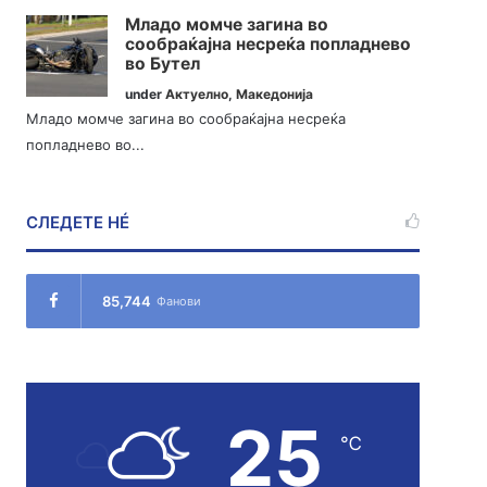
Младо момче загина во
сообраќајна несреќа попладнево
во Бутел
under
Актуелно
,
Македонија
Младо момче загина во сообраќајна несреќа
попладнево во...
СЛЕДЕТЕ НÉ
85,744
Фанови
25
℃