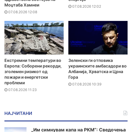
Моџтаба Хамнеи
07.08.2026 12:02
07.08.2026 12:08
Екстремни температури во
Зеленски ги отповика
Европа: Соборени рекорди,
украинските амбасадори во
зголемен ризикот од
Албанија, Хрватска и Црна
пожари и енергетски
Гора
проблеми
07.08.2026 10:39
07.08.2026 11:23
НАЈЧИТАНИ
„Им симнувам капа на РКМ“: Сведочења