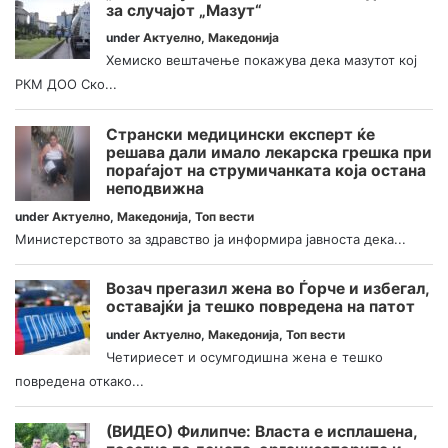
за случајот „Мазут“
under
Актуелно
,
Македонија
Хемиско вештачење покажува дека мазутот кој
РКМ ДОО Ско...
Странски медицински експерт ќе
решава дали имало лекарска грешка при
пораѓајот на струмичанката која остана
неподвижна
under
Актуелно
,
Македонија
,
Топ вести
Министерството за здравство ја информира јавноста дека...
Возач прегазил жена во Ѓорче и избегал,
оставајќи ја тешко повредена на патот
under
Актуелно
,
Македонија
,
Топ вести
Четириесет и осумгодишна жена е тешко
повредена откако...
(ВИДЕО) Филипче: Власта е исплашена,