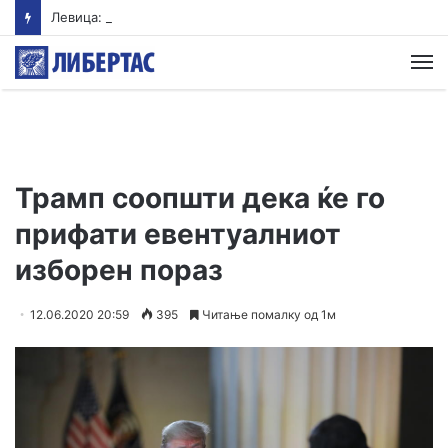
Левица: ВМРО-ДПМНЕ ја „закопа“ храната под камен темелник
М
Трамп соопшти дека ќе го
прифати евентуалниот
изборен пораз
12.06.2020 20:59
395
Читање помалку од 1м