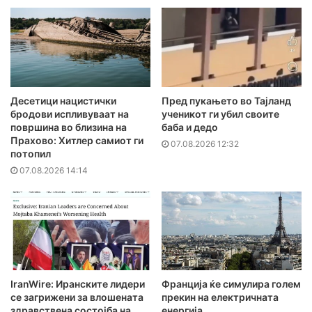
Десетици нацистички
Пред пукањето во Тајланд
бродови испливуваат на
ученикот ги убил своите
површина во близина на
баба и дедо
Прахово: Хитлер самиот ги
07.08.2026 12:32
потопил
07.08.2026 14:14
IranWire: Иранските лидери
Франција ќе симулира голем
се загрижени за влошената
прекин на електричната
здравствена состојба на
енергија