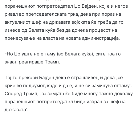
поранешниот потпретседател Џо Бајден, кој е и негов
ривал во претседателската трка, дека при пораз на
актуелниот шеф на државата војската ќе треба да го
изнесе од Белата куќа без да дочека процесот на
пренесување на власта на новата администрација.
-Но Џо уште не е таму (во Белата куќа), сите тоа го
знаат, реагираше Трамп.
Тој го прекори Бајден дека е страшливец и дека „се
крие во подрумот, каде и да е, и не си заминува оттаму“.
Според Трамп, „за земјата ќе биде многу тажно доколку
поранешниот потпретседател биде избран за шеф на
државата’.