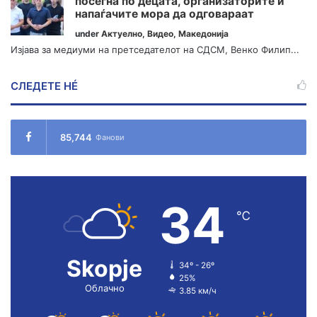
посегна по децата, организаторите и
напаѓачите мора да одговараат
under
Актуелно
,
Видео
,
Македонија
Изјава за медиуми на претседателот на СДСМ, Венко Филип...
СЛЕДЕТЕ НÉ
85,744
Фанови
34
℃
Skopje
34º - 26º
25%
Облачно
3.85 км/ч