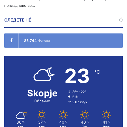
попладнево во...
СЛЕДЕТЕ НÉ
85,744
Фанови
23
℃
Skopje
36º - 22º
51%
Облачно
2.07 км/ч
36
37
40
40
41
℃
℃
℃
℃
℃
Sat
Sun
Mon
Tue
Wed