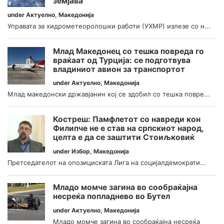
земјава
under
Актуелно
,
Македонија
Управата за хидрометеоролошки работи (УХМР) излезе со н...
Млад Македонец со тешка повреда го
враќаат од Турција: се подготвува
владиниот авион за транспортот
under
Актуелно
,
Македонија
Млад македонски државјанин кој се здобил со тешка повре...
Костреш: Памфлетот со навреди кон
Филипче не е став на српскиот народ,
целта е да се заштити Стоиљковиќ
under
Избор
,
Македонија
Претседателот на опозициската Лига на социјалдемократи...
Младо момче загина во сообраќајна
несреќа попладнево во Бутел
under
Актуелно
,
Македонија
Младо момче загина во сообраќајна несреќа