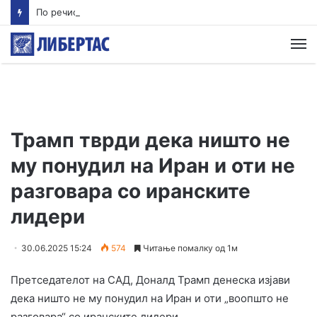
По речиси 30 години почнува судењето за убиството на Тупак Шакур
М
Трамп тврди дека ништо не
му понудил на Иран и оти не
разговара со иранските
лидери
30.06.2025 15:24
574
Читање помалку од 1м
Претседателот на САД, Доналд Трамп денеска изјави
дека ништо не му понудил на Иран и оти „воопшто не
разговара“ со иранските лидери.