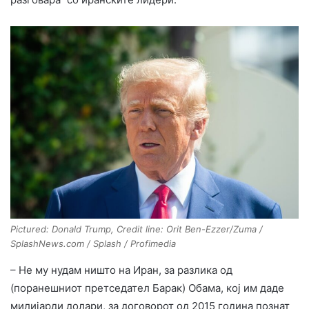
Pictured: Donald Trump, Credit line: Orit Ben-Ezzer/Zuma /
SplashNews.com / Splash / Profimedia
– Не му нудам ништо на Иран, за разлика од
(поранешниот претседател Барак) Обама, кој им даде
милијарди долари, за договорот од 2015 година познат