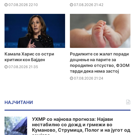
07.08.2026 22:10
07.08.2026 21:42
Камала Харис со остри
Родилките се жалат поради
критики кон Бајден
доцнење на парите за
породилно отсуство, ФЗОМ
07.08.2026 21:35
тврди дека нема застој
07.08.2026 21:24
НАЈЧИТАНИ
УХМР со најнова прогноза: Најави
нестабилно со дожд и грмежи во
Куманово, Струмица, Полог и на југот од