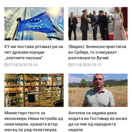
ЕУ им постави ултиматум на
(Видео) Зеленски пристигна
пет држави поради
во Србија, го очекуваат
„златните пасоши“
разговори со Вучиќ
07.08.2026 23:24
07.08.2026 23:12
Министерството за
Ангелов се надева дека
економија: Нема потреба од
водата во Гостивар ќе може
нови мерки, храната втор
да се пие од наредната
месец по ред поевтинува
недела