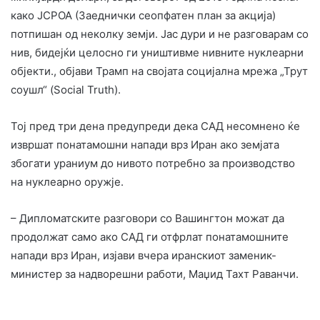
како JCPOA (Заеднички сеопфатен план за акција)
потпишан од неколку земји. Јас дури и не разговарам со
нив, бидејќи целосно ги уништивме нивните нуклеарни
објекти., објави Трамп на својата социјална мрежа „Трут
соушл“ (Social Truth).
Тој пред три дена предупреди дека САД несомнено ќе
извршат понатамошни напади врз Иран ако земјата
збогати ураниум до нивото потребно за производство
на нуклеарно оружје.
– Дипломатските разговори со Вашингтон можат да
продолжат само ако САД ги отфрлат понатамошните
напади врз Иран, изјави вчера иранскиот заменик-
министер за надворешни работи, Маџид Тахт Раванчи.