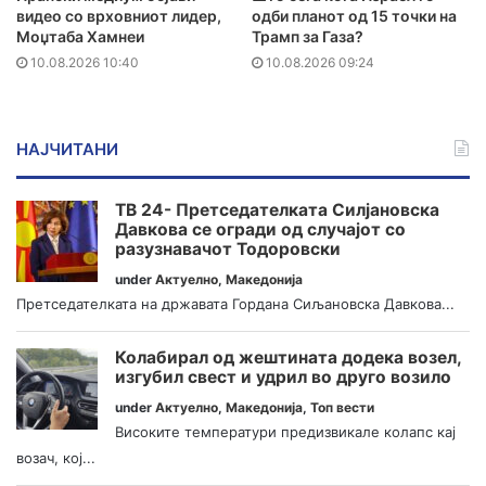
видео со врховниот лидер,
одби планот од 15 точки на
Моџтаба Хамнеи
Трамп за Газа?
10.08.2026 10:40
10.08.2026 09:24
НАЈЧИТАНИ
ТВ 24- Претседателката Силјановска
Давкова се огради од случајот со
разузнавачот Тодоровски
under
Актуелно
,
Македонија
Претседателката на државата Гордана Сиљановска Давкова...
Колабирал од жештината додека возел,
изгубил свест и удрил во друго возило
under
Актуелно
,
Македонија
,
Топ вести
Високите температури предизвикале колапс кај
возач, кој...