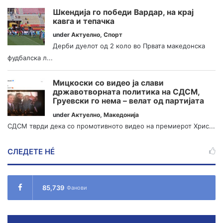
Шкендија го победи Вардар, на крај
кавга и тепачка
under
Актуелно
,
Спорт
Дерби дуелот од 2 коло во Првата македонска
фудбалска л...
Мицкоски со видео ја слави
државотворната политика на СДСМ,
Груевски го нема – велат од партијата
under
Актуелно
,
Македонија
СДСМ тврди дека со промотивното видео на премиерот Хрис...
СЛЕДЕТЕ НÉ
85,739
Фанови