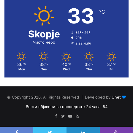
33
℃
Skopje
36º - 26º
29%
Чисто небо
2.22 км/ч
36
38
40
38
37
℃
℃
℃
℃
℃
Mon
Tue
Wed
Thu
Fri
© Copyright 2026, All Rights Reserved | Developed by
Unet
Вести објавени во последните 24 часа: 54
Facebook
Twitter
YouTube
RSS