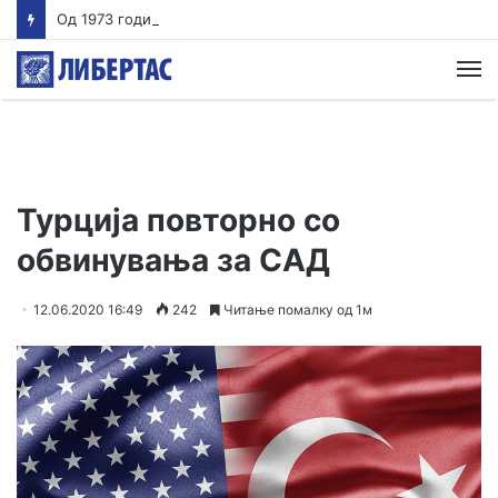
Од 1973 година се истражува бакарот во Иловица – Европа сега бара единствена база на критични минерали
М
Турција повторно со
обвинувања за САД
12.06.2020 16:49
242
Читање помалку од 1м