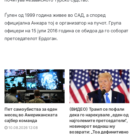
Ѓулен од 1999 година живее во САД, а според
официјална Анкара тој е организатор на пучот. Група
офицери на 15 јули 2016 година се обидоа да го соборат
претседателот Ердоган.
Пет самоубиства за еден
(ВИДЕО) Трамп се пофали
месец во Американската
дека го нарекувале „еден од
сајбер команда
најголемите претседатели“,
новинарот веднаш му
10.08.2026 12:08
возврати: „Тоа дефинитивно