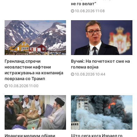
не го велат“
10.08.2026 11:08
Гренланд спречи
Вучиќ: На почетокот сме на
неовластени нафтени
голема војна
истражувања на компанија
10.08.2026 10:44
поврзана со Трамп
10.08.2026 11:00
Ирански медиум објави
Што сега кога Израел го