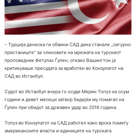
– Турција денеска ги обвини САД дека станале „сигурно
пристаниште“ за членовите на мрежата на турскиот
проповедник Фетулах Ѓулен, откако Вашингтон ја
критикуваше пресудата за вработен во Конзулатот на
САД во Истанбул.
Судот во Истанбул вчера го осуди Мерин Топуз на осум
години и девет месеци затвор бидејќи му помагал на
Ѓулен при обидот за државен удар во 2016 година.
Топуз во Конзулатот на САД работел како врска помеѓу
американските власти и единиците на турската