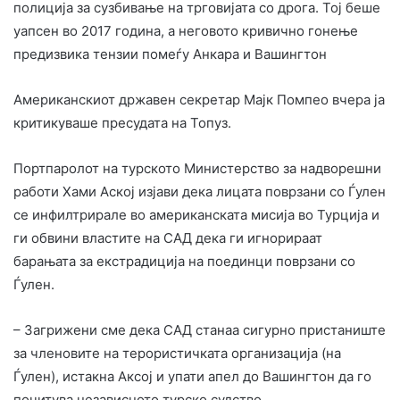
полиција за сузбивање на трговијата со дрога. Тој беше
уапсен во 2017 година, а неговото кривично гонење
предизвика тензии помеѓу Анкара и Вашингтон
Американскиот државен секретар Мајк Помпео вчера ја
критикуваше пресудата на Топуз.
Портпаролот на турското Министерство за надворешни
работи Хами Аској изјави дека лицата поврзани со Ѓулен
се инфилтрирале во американската мисија во Турција и
ги обвини властите на САД дека ги игнорираат
барањата за екстрадиција на поединци поврзани со
Ѓулен.
– Загрижени сме дека САД станаа сигурно пристаниште
за членовите на терористичката организација (на
Ѓулен), истакна Аксој и упати апел до Вашингтон да го
почитува независното турско судство.