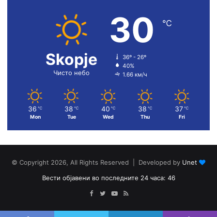
30
℃
Skopje
36º - 26º
40%
Чисто небо
1.66 км/ч
36
38
40
38
37
℃
℃
℃
℃
℃
Mon
Tue
Wed
Thu
Fri
© Copyright 2026, All Rights Reserved | Developed by
Unet
Вести објавени во последните 24 часа: 46
Facebook
Twitter
YouTube
RSS