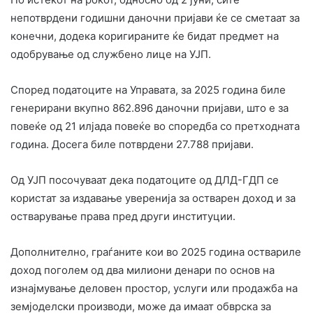
непотврдени годишни даночни пријави ќе се сметаат за
конечни, додека коригираните ќе бидат предмет на
одобрување од службено лице на УЈП.
Според податоците на Управата, за 2025 година биле
генерирани вкупно 862.896 даночни пријави, што е за
повеќе од 21 илјада повеќе во споредба со претходната
година. Досега биле потврдени 27.788 пријави.
Од УЈП посочуваат дека податоците од ДЛД-ГДП се
користат за издавање уверенија за остварен доход и за
остварување права пред други институции.
Дополнително, граѓаните кои во 2025 година оствариле
доход поголем од два милиони денари по основ на
изнајмување деловен простор, услуги или продажба на
земјоделски производи, може да имаат обврска за