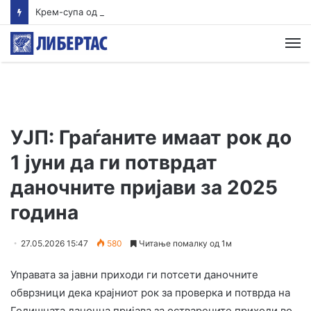
Крем-супа од тиквички
М
УЈП: Граѓаните имаат рок до
1 јуни да ги потврдат
даночните пријави за 2025
година
27.05.2026 15:47
580
Читање помалку од 1м
Управата за јавни приходи ги потсети даночните
обврзници дека крајниот рок за проверка и потврда на
Годишната даночна пријава за остварените приходи во