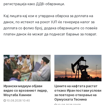
регистрација како ДДВ-обврзници.
Кај лицата кај кои е утврдена обврска за доплата на
данок, по истекот на рокот УЈП ќе генерира налог за
доплата со фолио број, додека обврзниците со повеќе
платен данок ќе можат да поднесат барање за поврат.
Ирански медиум објави
Цените на нафтата растат
видео со врховниот лидер,
откако Иран постави услови
Моџтаба Хамнеи
за повторно отворање на
Ормуската Теснина
10.08.2026 10:40
10.08.2026 09:58