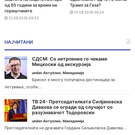
од 65 години за време на
Трамп за Газа?
горештините
10.08.2026 09:24
10.08.2026 09:33
НАЈЧИТАНИ
СДСМ: Со нетрпение го чекаме
Мицкоски од екскурзија
under
Актуелно
,
Македонија
Брисел е многу популарна дестинација за
летување, особе...
ТВ 24- Претседателката Силјановска
Давкова се огради од случајот со
разузнавачот Тодоровски
under
Актуелно
,
Македонија
Претседателката на државата Гордана Сиљановска Давкова...