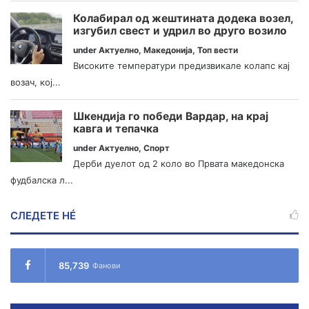
Колабирал од жештината додека возел,
изгубил свест и удрил во друго возило
under
Актуелно
,
Македонија
,
Топ вести
Високите температури предизвикале колапс кај
возач, кој...
Шкендија го победи Вардар, на крај
кавга и тепачка
under
Актуелно
,
Спорт
Дерби дуелот од 2 коло во Првата македонска
фудбалска л...
СЛЕДЕТЕ НÉ
85,739
Фанови