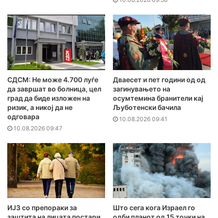
СДСМ: Не може 4.700 луѓе
Дваесет и пет години од од
да завршат во болница, цел
загинувањето на
град да биде изложен на
осумтемина бранители кај
ризик, а никој да не
Љуботенски бачила
одговара
10.08.2026 09:41
10.08.2026 09:47
ИЈЗ со препораки за
Што сега кога Израел го
заштита на лицата постари
одби планот од 15 точки на