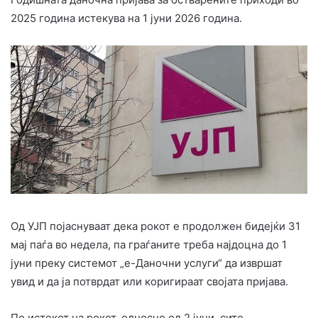
2025 година истекува на 1 јуни 2026 година.
Од УЈП појаснуваат дека рокот е продолжен бидејќи 31
мај паѓа во недела, па граѓаните треба најдоцна до 1
јуни преку системот „е-Даночни услуги“ да извршат
увид и да ја потврдат или коригираат својата пријава.
По истекот на рокот, односно од 2 јуни, сите