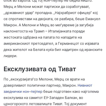
блок во Европа. Од тој нон-пејпер не бидна ништо.
Мерц и Mелони можат партиски да соработуваат,
„државниот удар“ пропадна. „Најхрабриот офицер“ кој
се спротивстави на двојката, се разбира, беше Емануел
Макрон. А Мелони и Мерц во меѓувреме ја загубија
наклонетоста на Трамп – Италијанката поради
жестоката одбрана на папата по нападите на
американскиот претседател, а Германецот со изјавата
дека жителот на Белата куќа бил надитрен од иранските
лидери.
Ексклузивата од Тиват
По „екскурзијата“со Мелони, Мерц се врати на
доверливиот политички партнер, Макрон.
Нивниот
заеднички нон-пејпер
беше подготвен како најголема
ексклузива на самитот ЕУ-Западен Балкан, во
црногорското летовалиште Тиват. Тој документ