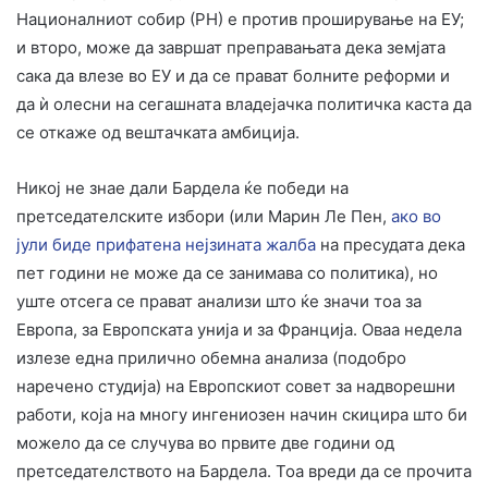
Националниот собир (РН) е против проширување на ЕУ;
и второ, може да завршат преправањата дека земјата
сака да влезе во ЕУ и да се прават болните реформи и
да ѝ олесни на сегашната владејачка политичка каста да
се откаже од вештачката амбиција.
Никој не знае дали Бардела ќе победи на
претседателските избори (или Марин Ле Пен,
ако во
јули биде прифатена нејзината жалба
на пресудата дека
пет години не може да се занимава со политика), но
уште отсега се прават анализи што ќе значи тоа за
Европа, за Европската унија и за Франција. Оваа недела
излезе една прилично обемна анализа (подобро
наречено студија) на Европскиот совет за надворешни
работи, која на многу ингениозен начин скицира што би
можело да се случува во првите две години од
претседателството на Бардела. Тоа вреди да се прочита