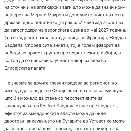
на сточни и на аптекарски ваги што може да значи нон-
пејперот на Мерц и Макрон и дополнителниот на петте
држави, едно политичко „страшило“ чека зад аголот за
да загосподари на европската сцена во мај 2027 година.
Тоа е лидерот на крајната десница во Франција, Жордан
Бардела. Според сите анкети, тој е голем фаворит да
победи во првиот круг на претседателските избори, а
со тоа да го направи клучниот чекор за влез во
Елисејската палата.
Не знаеме за друите главни градови во регионот, но
изгледа дека овде, во Скопје, како да не се размислува
што би можело да стане со перспективите за
зачленување во ЕУ. Ако Бардела стане претседател,
ефектот за македонските власти може да биде
двостран: внесувањето на Бугарите во Уставот ќе може
да се префрли на друг колосек, затоа што лидерот на