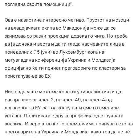
погледна своите помошници“.
Ова е навистина интересно четиво. Трустот на мозоци
на владејачката екипа во Македонија може да се
занимава со разни проекции додека го чита. Но треба
да ја дочека и веста и да ги гледа насмеаните лица в
понеделник (15 јуни) во Луксембург кога на
меѓувладина конференција Украина и Молдавија
официјално ќе ги почнат преговорите по кластери за
пристапување во ЕУ.
Ние овде уште можеме конституционалистички да
расправаме за член 2, па член 49, па член 4 од
договорот за ЕУ, за тоа колку пати сме го смениле
уставот. Политиката е друга професија од стручната
анализа. И веројатно ќе го премолчиме почнувањето на
преговорите на Украина и Молдавија, како тоа да не нѐ