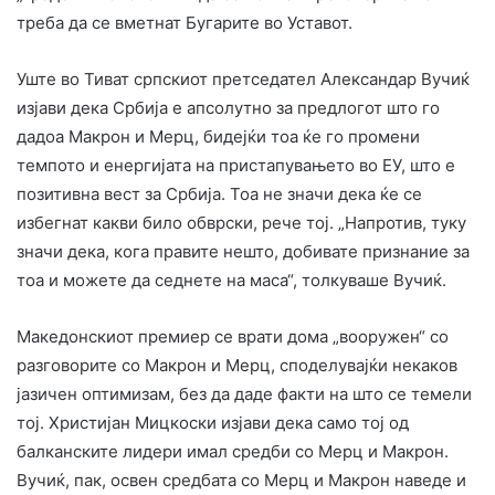
треба да се вметнат Бугарите во Уставот.
Уште во Тиват српскиот претседател Александар Вучиќ
изјави дека Србија е апсолутно за предлогот што го
дадоа Макрон и Мерц, бидејќи тоа ќе го промени
темпото и енергијата на пристапувањето во ЕУ, што е
позитивна вест за Србија. Тоа не значи дека ќе се
избегнат какви било обврски, рече тој. „Напротив, туку
значи дека, кога правите нешто, добивате признание за
тоа и можете да седнете на маса“, толкуваше Вучиќ.
Македонскиот премиер се врати дома „вооружен“ со
разговорите со Макрон и Мерц, споделувајќи некаков
јазичен оптимизам, без да даде факти на што се темели
тој. Христијан Мицкоски изјави дека само тој од
балканските лидери имал средби со Мерц и Макрон.
Вучиќ, пак, освен средбата со Мерц и Макрон наведе и