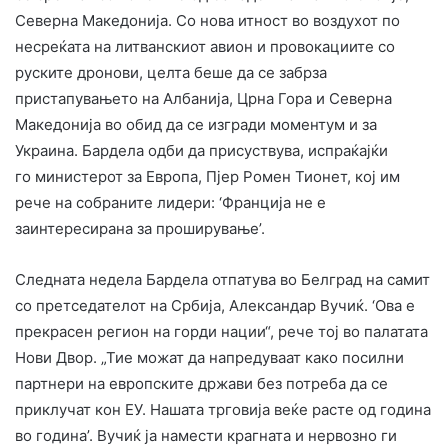
Северна Македонија. Со нова итност во воздухот по
несреќата на литванскиот авион и провокациите со
руските дронови, целта беше да се забрза
пристапувањето на Албанија, Црна Гора и Северна
Македонија во обид да се изгради моментум и за
Украина. Бардела одби да присуствува, испраќајќи
го министерот за Европа, Пјер Ромен Тионет, кој им
рече на собраните лидери: ‘Франција не е
заинтересирана за проширување’.
Следната недела Бардела отпатува во Белград на самит
со претседателот на Србија, Александар Вучиќ. ‘Ова е
прекрасен регион на горди нации“, рече тој во палатата
Нови Двор. „Тие можат да напредуваат како посилни
партнери на европските држави без потреба да се
приклучат кон ЕУ. Нашата трговија веќе расте од година
во година’. Вучиќ ја намести крагната и нервозно ги