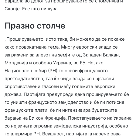
Бардела во делот за проширувањето се споменува и
Скопје. Еве што пишува:
Празно столче
„Проширувањето, исто така, би можело да се покаже
како провокативна тема. Многу европски влади се
загрижени за влезот на земјите од Западен Балкан,
Молдавија и особено Украина, во ЕУ. Но, ако
Национален собир (РН) го освои француското
претседателство, таа ќе биде влада со најгласни
спротивставени гласови меѓу големите европски
држави. Партијата предупреди дека проширувањето ќе
го уништи француското земјоделство и ќе ги потисне
француските плати; ќе ги интензивира буџетските
барања на ЕУ кон Франција. Пристапувањето на Украина
со нејзината огромна земјоделска индустрија, особено
го алармира РН. Всушност, партијата ја нарече оваа