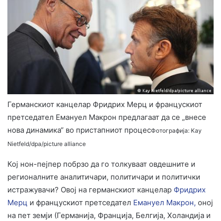
Германскиот канцелар Фридрих Мерц и францускиот
претседател Емануел Макрон предлагаат да се „внесе
нова динамика“ во пристапниот процес
Фотографија: Kay
Nietfeld/dpa/picture alliance
Кој нон-пејпер побрзо да го толкуваат овдешните и
регионалните аналитичари, политичари и политички
истражувачи? Овој на германскиот канцелар
Фридрих
Мерц
и францускиот претседател
Емануел Макрон,
оној
на пет земји (Германија, Франција, Белгија, Холандија и