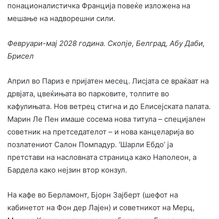
понационалистичка Франција повеќе изложена на
мешање на надворешни сили.
Февруари-мај 2028 година. Скопје, Белград, Абу Даби,
Брисел
Април во Париз е пријатен месец. Лисјата се враќаат на
дрвјата, цвеќињата во парковите, толпите во
кафулињата. Нов ветрец стигна и до Елисејската палата.
Марин Ле Пен имаше сосема нова титула – специјален
советник на претседателот – и нова канцеларија во
позлатениот Салон Помпадур. ‘Шарли Ебдо’ ја
претстави на насловната страница како Наполеон, а
Бардела како нејзин втор конзул.
На кафе во Берламонт, Бјорн Зајберт (шефот на
кабинетот на Фон дер Лајен) и советникот на Мерц,