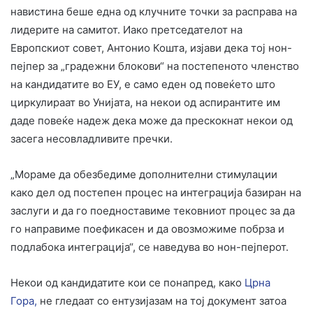
навистина беше една од клучните точки за расправа на
лидерите на самитот. Иако претседателот на
Европскиот совет, Антонио Кошта, изјави дека тој нон-
пејпер за „градежни блокови“ на постепеното членство
на кандидатите во ЕУ, е само еден од повеќето што
циркулираат во Унијата, на некои од аспирантите им
даде повеќе надеж дека може да прескокнат некои од
засега несовладливите пречки.
„Мораме да обезбедиме дополнителни стимулации
како дел од постепен процес на интеграција базиран на
заслуги и да го поедноставиме тековниот процес за да
го направиме поефикасен и да овозможиме побрза и
подлабока интеграција“, се наведува во нон-пејперот.
Некои од кандидатите кои се понапред, како
Црна
Гора,
не гледаат со ентузијазам на тој документ затоа