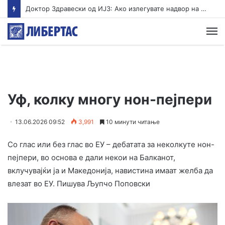
Доктор Здравески од ИЈЗ: Ако излегувате надвор на 39, клима уредите да бидат на околу 25 степени
М
Уф, колку многу нон-пејпери
13.06.2026 09:52
3,991
10 минути читање
Со глас или без глас во ЕУ – дебатата за неколкуте нон-
пејпери, во основа е дали некои на Балканот,
вклучувајќи ја и Македонија, навистина имаат желба да
влезат во ЕУ. Пишува Љупчо Поповски