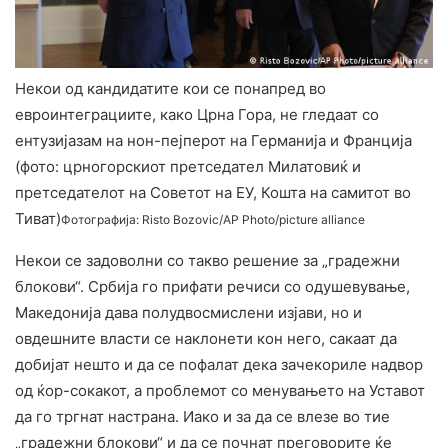
Некои од кандидатите кои се понапред во
евроинтеграциите, како Црна Гора, не гледаат со
ентузијазам на нон-пејперот на Германија и Франција
(фото: црногорскиот претседател Милатовиќ и
претседателот на Советот на ЕУ, Кошта на самитот во
Тиват)
Фотографија: Risto Bozovic/AP Photo/picture alliance
Некои се задоволни со такво решение за „градежни
блокови“. Србија го прифати речиси со одушевување,
Македонија дава полудвосмислени изјави, но и
овдешните власти се наклонети кон него, сакаат да
добијат нешто и да се пофалат дека зачекориле надвор
од ќор-сокакот, а проблемот со менувањето на Уставот
да го тргнат настрана. Иако и за да се влезе во тие
„градежни блокови“ и да се почнат преговорите ќе