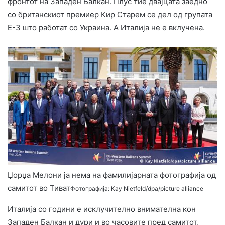
фронтот на Западен Балкан. Плус тие двајцата заедно
со британскиот премиер Кир Старем се дел од групата
Е-3 што работат со Украина. А Италија не е вклучена.
Џорџа Мелони ја нема на фамилијарната фотографија од
самитот во Тиват
Фотографија: Kay Nietfeld/dpa/picture alliance
Италија со години е исклучително внимателна кон
Западен Балкан и дури и во часовите пред самитот,