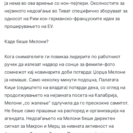
ја нема во ова вриење со нон-пејпери. Околностите за
нејзиното недоаѓање во Тиват специфично зборуваат за
односот на Рим кон германско-француските идеи за
проширувањето на ЕУ.
Каде беше Мелони?
Кога снимателите ги повикаа лидерите по работниот
ручек да излезат надвор на сонце за фемили-фото
сомнежот кај новинарите доби потврда: Џорџа Мелони
ја немаше. Само неколку минути подоцна, Палатата
Киџи (седиштето на владата) потврди дека, со оглед на
продолжувањето на нејзината посета на Калабрија,
Мелони „со жалење“ одлучила да го прескокне самитот.
Не беше само прашање на распоред и организација на
агендата. Недоаѓањето на Мелони беше директен
сигнал за Макрон и Мерц за нивната активност на