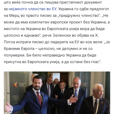
што веќе почна да се пишува пристапниот документ
за
нејзиното членство во ЕУ.
Украина го одби предлогот
на Мерц во првото писмо за „придружно членство“. „Не
може да има комплетен европски проект без Украина, а
местото на Украина во Европската унија мора да биде
целосно и еднакво“, рече Зеленски во објава на Х.
Потоа испрати писмо до лидерите на ЕУ во кое вели: „Ја
браниме Европа – целосно, не делумно и не со
полумерки. Би било неправедно Украина да биде
присутна во Европската унија, а да остане без глас“.