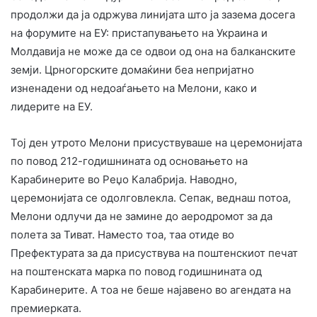
продолжи да ја одржува линијата што ја зазема досега
на форумите на ЕУ: пристапувањето на Украина и
Молдавија не може да се одвои од она на балканските
земји. Црногорските домаќини беа непријатно
изненадени од недоаѓањето на Мелони, како и
лидерите на ЕУ.
Тој ден утрото Мелони присуствуваше на церемонијата
по повод 212-годишнината од основањето на
Карабинерите во Реџо Калабрија. Наводно,
церемонијата се одолговлекла. Сепак, веднаш потоа,
Мелони одлучи да не замине до аеродромот за да
полета за Тиват. Наместо тоа, таа отиде во
Префектурата за да присуствува на поштенскиот печат
на поштенската марка по повод годишнината од
Карабинерите. А тоа не беше најавено во агендата на
премиерката.