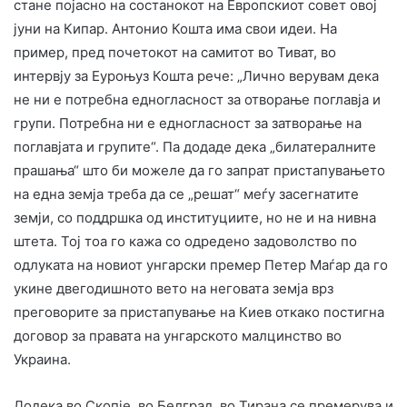
стане појасно на состанокот на Европскиот совет овој
јуни на Кипар. Антонио Кошта има свои идеи. На
пример, пред почетокот на самитот во Тиват, во
интервју за Еуроњуз Кошта рече: „Лично верувам дека
не ни е потребна едногласност за отворање поглавја и
групи. Потребна ни е едногласност за затворање на
поглавјата и групите“. Па додаде дека „билатералните
прашања“ што би можеле да го запрат пристапувањето
на една земја треба да се „решат“ меѓу засегнатите
земји, со поддршка од институциите, но не и на нивна
штета. Тој тоа го кажа со одредено задоволство по
одлуката на новиот унгарски премер Петер Маѓар да го
укине двегодишното вето на неговата земја врз
преговорите за пристапување на Киев откако постигна
договор за правата на унгарското малцинство во
Украина.
Додека во Скопје, во Белград, во Тирана се премерува и