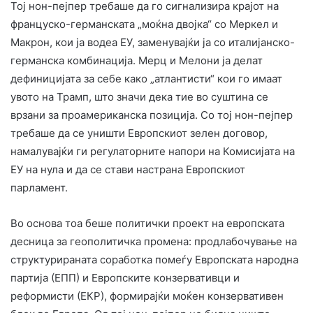
Тој нон-пејпер требаше да го сигнализира крајот на
француско-германската „моќна двојка“ со Меркел и
Макрон, кои ја водеа ЕУ, заменувајќи ја со италијанско-
германска комбинација. Мерц и Мелони ја делат
дефиницијата за себе како „атлантисти“ кои го имаат
увото на Трамп, што значи дека тие во суштина се
врзани за проамериканска позиција. Со тој нон-пејпер
требаше да се уништи Европскиот зелен договор,
намалувајќи ги регулаторните напори на Комисијата на
ЕУ на нула и да се стави настрана Европскиот
парламент.
Во основа тоа беше политички проект на европската
десница за геополитичка промена: продлабочување на
структурираната соработка помеѓу Европската народна
партија (ЕПП) и Европските конзервативци и
реформисти (ЕКР), формирајќи моќен конзервативен