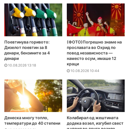
Поевтинува горивото:
(ФОТО)Погрешно знаме на
Дизелот поевтин за 8
прославата во Охрид по
денари, бензините за 4
повод независноста —
денари
наместо осум, имаше 12
краци
10.08.2026 13:18
10.08.2026 10:44
Денеска многу топло,
Колабирал од жештината
температури до 40 степени
додека возел, изгубил свест
и удрил во друго возило