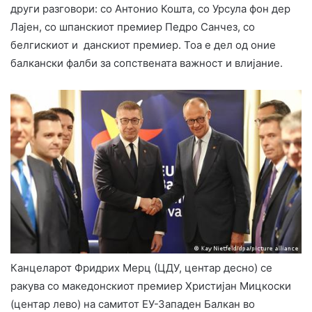
други разговори: со Антонио Кошта, со Урсула фон дер
Лајен, со шпанскиот премиер Педро Санчез, со
белгискиот и данскиот премиер. Тоа е дел од оние
балкански фалби за сопствената важност и влијание.
Канцеларот Фридрих Мерц (ЦДУ, центар десно) се
ракува со македонскиот премиер Христијан Мицкоски
(центар лево) на самитот ЕУ-Западен Балкан во