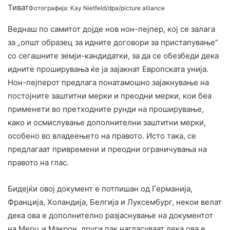
Тиват
Фотографија: Kay Nietfeld/dpa/picture alliance
Веднаш по самитот дојде нов нон-пејпер, кој се залага
за „општ образец за идните договори за пристапување“
со сегашните земји-кандидатки, за да се обезбеди дека
идните проширувања ќе ја зајакнат Европската унија.
Нон-пејперот предлага понатамошно зајакнување на
постојните заштитни мерки и преодни мерки, кои беа
применети во претходните рунди на проширување,
како и осмислување дополнителни заштитни мерки,
особено во владеењето на правото. Исто така, се
предлагаат привремени и преодни ограничувања на
правото на глас.
Бидејќи овој документ е потпишан од Германија,
Франција, Холандија, Белгија и Луксембург, некои велат
дека ова е дополнително разјаснување на документот
на Мерц и Макрон, други пак нагласуваат дека ова е