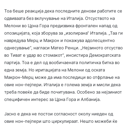
Тоа беше реакција дека последните денови работите се
одвиваата без вклучување на Италија. Отсуството на
Мелони во Црна Гора предизвика фронтален напад од
опозицијата, која зборува за „изолирана“ Италија. „Таа ги
навредува Мерц и Макрон и покажува адолесцентно
однесување“, нагласи Матео Ренци. „Нејзиното отсуство
во Тиват е удар во стомакот“, инсистира Демократската
партија. Тоа е дел од вообичаената политичка битка во
една земја. Но иритацијата на Мелони од оската
Макрон-Мерц може да има последици во отфрлање на
овие нон-пејпери. Италија е голема земја и мисли дека
треба повеќе да биде почитувана. Особено за нејзиниот
специфичен интерес за Црна Гора и Албанија.
Јасно е дека не постои согласност околу ниеден од
овие нон-пејпери што циркулираат. Нешто можеби ќе