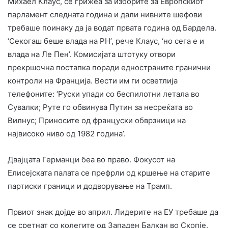
Михаел Клаус, се грижеа за изборите за Европскиот
парламент следната година и дали нивните шефови
требаше поинаку да ја водат првата година од Бардела.
‘Секогаш беше влада на РН’, рече Клаус, ‘но сега е и
влада на Ле Пен’. Комисијата штотуку отвори
прекршочна постапка поради едностраните гранични
контроли на Франција. Вести им ги осветлија
телефоните: ‘Руски упади со беспилотни летала во
Сувалки; Руте го обвинува Путин за несреќата во
Вилнус; Приносите од француски обврзници на
највисоко ниво од 1982 година’.
Двајцата Германци беа во право. Фокусот на
Елисејската палата се префрли од кршење на старите
партиски граници и додворување на Трамп.
Првиот знак дојде во април. Лидерите на ЕУ требаше да
се сретнат со колегите од Западен Балкан во Скопјe,