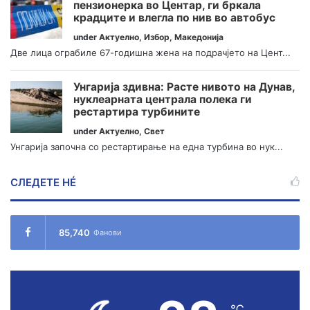
пензионерка во Центар, ги бркала
крадците и влегла по нив во автобус
under
Актуелно
,
Избор
,
Македонија
Две лица ограбиле 67-годишна жена на подрачјето на Цент...
Унгарија здивна: Расте нивото на Дунав,
нуклеарната централа полека ги
рестартира турбините
under
Актуелно
,
Свет
Унгарија започна со рестартирање на една турбина во нук...
СЛЕДЕТЕ НÉ
85,740
Фанови
℃