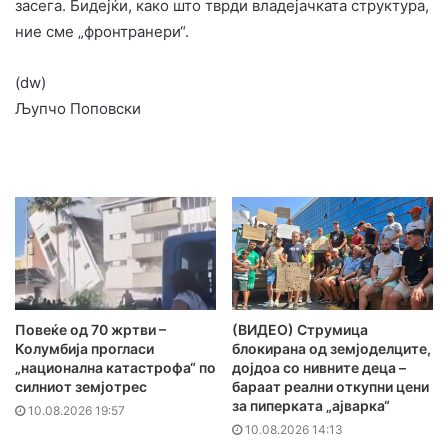
засега. Бидејќи, како што тврди владејачката структура,
ние сме „фронтранери“.
(dw)
Љупчо Поповски
Повеќе од 70 жртви –
(ВИДЕО) Струмица
Колумбија прогласи
блокирана од земјоделците,
„национална катастрофа“ по
дојдоа со нивните деца –
силниот земјотрес
бараат реални откупни цени
за пиперката „ајварка“
10.08.2026 19:57
10.08.2026 14:13