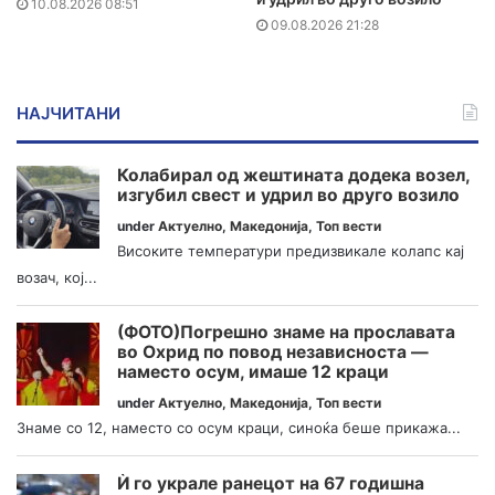
10.08.2026 08:51
09.08.2026 21:28
НАЈЧИТАНИ
Колабирал од жештината додека возел,
изгубил свест и удрил во друго возило
under
Актуелно
,
Македонија
,
Топ вести
Високите температури предизвикале колапс кај
возач, кој...
(ФОТО)Погрешно знаме на прославата
во Охрид по повод независноста —
наместо осум, имаше 12 краци
under
Актуелно
,
Македонија
,
Топ вести
Знаме со 12, наместо со осум краци, синоќа беше прикажа...
Ѝ го украле ранецот на 67 годишна