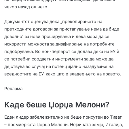
чекор назад од него.
Документот оценува дека „прекопирањето на
претходните договори за пристапување нема да биде
доволно“ за нови проширувања и дека мора да се
искористи можноста за дизајнирање на потребните
подобрувања. Во нон-пејперот се додава дека на ЕУ ѝ
се потребни соодветни инструменти за да може да
дејствува во случај на потенцијално назадување на
вредностите на ЕУ, како што е владеењето на правото.
Реклама
Каде беше Џорџа Мелони?
Еден лидер забележително не беше присутен во Тиват
– премиерката Џорџа Мелони. Нејзината земја, Италија,