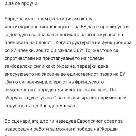
и да се проучи.
Бардела има голем скептицизам околу
институционалниот капацитет на ЕУ да се проширува и
ја доведува во прашање логиката на зголемување на
членовите на блокот: „Кога структурата не функционира
со 27 членки, зошто би сакале 36?“ Тој жестоко се
спротивстави на пристапувањето на големи
земјоделски сили како Украина, тврдејќи дека
внесувањето на Украина во единствениот пазар на ЕУ
„би го сигнализирало крајот на француското
земјоделство“ поради приливот на евтин увоз. Па
зборува за „увезување“ на организираниот криминал и
корупцијата од Западен Балкан.
Во сценаријата што ги наведува Европскиот совет за
надворешни работи за можната победа на Жордан