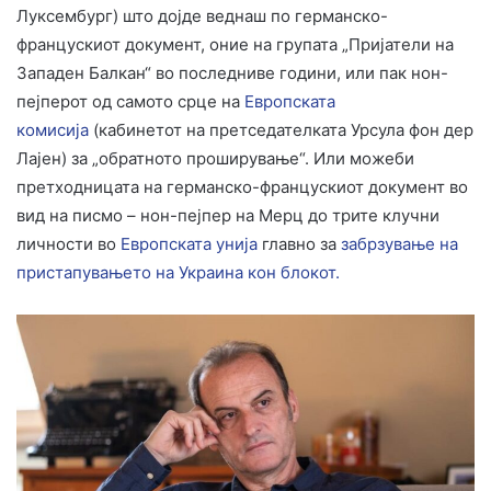
Луксембург) што дојде веднаш по германско-
францускиот документ, оние на групата „Пријатели на
Западен Балкан“ во последниве години, или пак нон-
пејперот од самото срце на
Европската
комисија
(кабинетот на претседателката Урсула фон дер
Лајен) за „обратното проширување“. Или можеби
претходницата на германско-францускиот документ во
вид на писмо – нон-пејпер на Мерц до трите клучни
личности во
Европската унија
главно за
забрзување на
пристапувањето на Украина кон блокот.