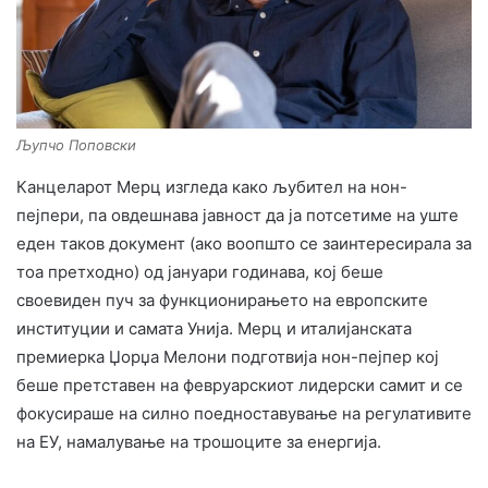
Љупчо Поповски
Канцеларот Мерц изгледа како љубител на нон-
пејпери, па овдешнава јавност да ја потсетиме на уште
еден таков документ (ако воопшто се заинтересирала за
тоа претходно) од јануари годинава, кој беше
своевиден пуч за функционирањето на европските
институции и самата Унија. Мерц и италијанската
премиерка Џорџа Мелони подготвија нон-пејпер кој
беше претставен на февруарскиот лидерски самит и се
фокусираше на силно поедноставување на регулативите
на ЕУ, намалување на трошоците за енергија.