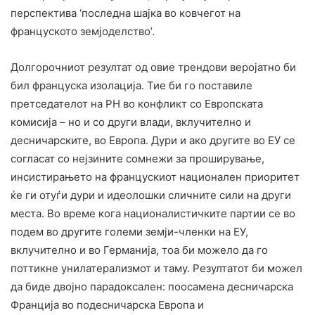
перспектива ‘последна шајка во ковчегот на
француското земјоделство’.
Долгорочниот резултат од овие трендови веројатно би
бил француска изолација. Тие би го поставиле
претседателот на РН во конфликт со Европската
комисија – но и со други влади, вклучително и
десничарските, во Европа. Дури и ако другите во ЕУ се
согласат со нејзините сомнежи за проширување,
инсистирањето на францускиот национален приоритет
ќе ги отуѓи дури и идеолошки сличните сили на други
места. Во време кога националистичките партии се во
подем во другите големи земји-членки на ЕУ,
вклучително и во Германија, тоа би можело да го
поттикне унилатерализмот и таму. Резултатот би можел
да биде двојно парадоксален: поосамена десничарска
Франција во подесничарска Европа и