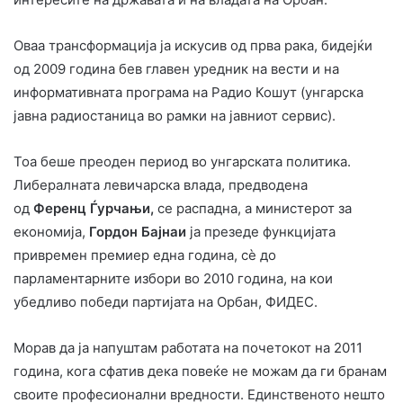
Оваа трансформација ја искусив од прва рака, бидејќи
од 2009 година бев главен уредник на вести и на
информативната програма на Радио Кошут (унгарска
јавна радиостаница во рамки на јавниот сервис).
Тоа беше преоден период во унгарската политика.
Либералната левичарска влада, предводена
од
Ференц
Ѓурчањи
,
се распадна, а министерот за
економија,
Гордон Бајнаи
ја презеде функцијата
привремен премиер една година, сè до
парламентарните избори во 2010 година, на кои
убедливо победи партијата на Орбан, ФИДЕС.
Морав да ја напуштам работата на почетокот на 2011
година, кога сфатив дека повеќе не можам да ги бранам
своите професионални вредности. Единственото нешто