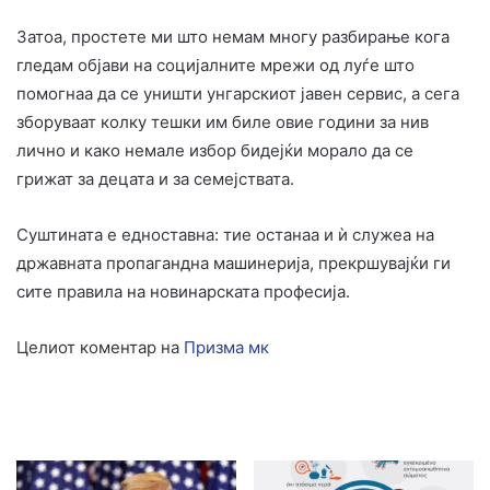
Затоа, простете ми што немам многу разбирање кога
гледам објави на социјалните мрежи од луѓе што
помогнаа да се уништи унгарскиот јавен сервис, а сега
зборуваат колку тешки им биле овие години за нив
лично и како немале избор бидејќи морало да се
грижат за децата и за семејствата.
Суштината е едноставна: тие останаа и ѝ служеа на
државната пропагандна машинерија, прекршувајќи ги
сите правила на новинарската професија.
Целиот коментар на
Призма мк