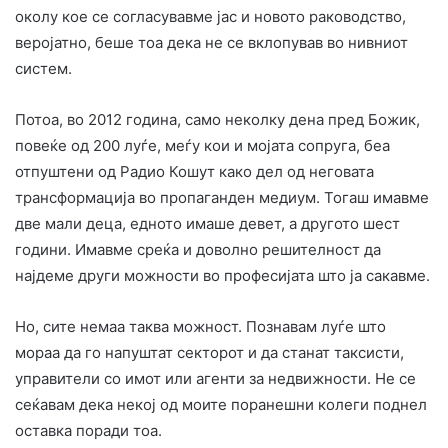
околу кое се согласувавме јас и новото раководство,
веројатно, беше тоа дека не се вклопував во нивниот
систем.
Потоа, во 2012 година, само неколку дена пред Божик,
повеќе од 200 луѓе, меѓу кои и мојата сопруга, беа
отпуштени од Радио Кошут како дел од неговата
трансформација во пропаганден медиум. Тогаш имавме
две мали деца, едното имаше девет, а другото шест
години. Имавме среќа и доволно решителност да
најдеме други можности во професијата што ја сакавме.
Но, сите немаа таква можност. Познавам луѓе што
мораа да го напуштат секторот и да станат таксисти,
управители со имот или агенти за недвижности. Не се
сеќавам дека некој од моите поранешни колеги поднел
оставка поради тоа.