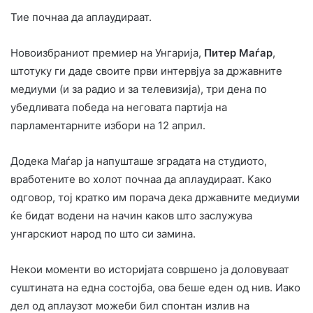
Тие почнаа да аплаудираат.
Новоизбраниот премиер на Унгарија,
Питер Маѓар
,
штотуку ги даде своите први интервјуа за државните
медиуми (и за радио и за телевизија), три дена по
убедливата победа на неговата партија на
парламентарните избори на 12 април.
Додека Маѓар ја напушташе зградата на студиото,
вработените во холот почнаа да аплаудираат. Како
одговор, тој кратко им порача дека државните медиуми
ќе бидат водени на начин каков што заслужува
унгарскиот народ по што си замина.
Некои моменти во историјата совршено ја доловуваат
суштината на една состојба, ова беше еден од нив. Иако
дел од аплаузот можеби бил спонтан излив на