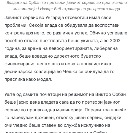
Владата на Орбан го претвори јавниот сервис во пропагандна
машинерија | Извор: Веб страница на унгарската влада
Јавниот сервис во Унгарија отсекогаш имал свои
проблеми. Секоја влада се обидувала да воспостави
контрола врз него, со различен успех. Обично успевале,
посебно откако претплатата беше укината, а во 2002
година, за време на левоориентираната, либерална
влада, беше воведено директното буџетско
финансирање, нешто што и новата популистичка
десничарска коалиција во Чешка се обидува да го
преслика како модел.
Уште од самите почетоци на режимот на Виктор Орбан
беше јасно дека владата сака да го претвори јавниот
сервис во пропагандна машинерија. Поради тоа повеќе
го нарекувам државен, отколку јавен сервис, бидејќи
очигледно беше ставен во служба исклучиво на
интересите на државата и на владата на Орбан.