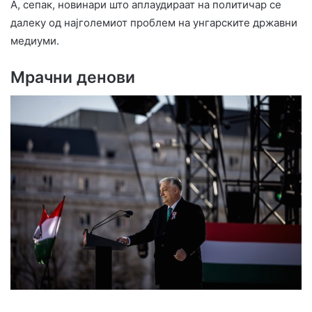
А, сепак, новинари што аплаудираат на политичар се
далеку од најголемиот проблем на унгарските државни
медиуми.
Мрачни денови