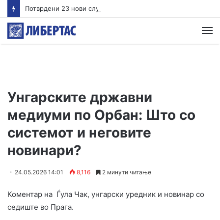
Потврдени 23 нови случаи на вирусот на Западен Нил во Грција
М
Унгарските државни
медиуми по Орбан: Што со
системот и неговите
новинари?
24.05.2026 14:01
8,116
2 минути читање
Коментар на Ѓула Чак, унгарски уредник и новинар со
седиште во Прага.