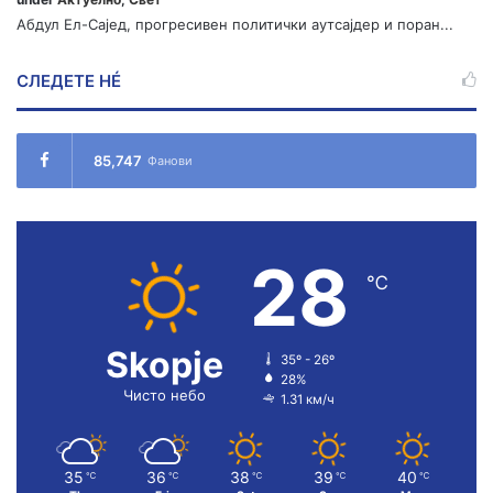
Абдул Ел-Сајед, прогресивен политички аутсајдер и поран...
СЛЕДЕТЕ НÉ
85,747
Фанови
28
℃
Skopje
35º - 26º
28%
Чисто небо
1.31 км/ч
35
36
38
39
40
℃
℃
℃
℃
℃