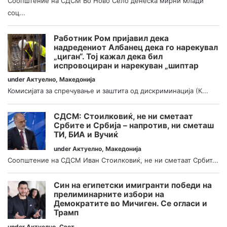
Соопштение на СДСМ Во Ново Село денеска мирни млади
соц...
Работник Ром пријавил дека
надредениот Албанец дека го нарекувал
„циган“. Тој кажал дека бил
испровоциран и нарекуван „шиптар
under
Актуелно
,
Македонија
Комисијата за спречување и заштита од дискриминација (К...
СДСМ: Стоилковиќ, не ни сметаат
Србите и Србија – напротив, ни сметаш
ТИ, БИА и Вучиќ
under
Актуелно
,
Македонија
Соопштение на СДСМ Иван Стоилковиќ, не ни сметаат Србит...
Син на египетски имигранти победи на
прелиминарните избори на
Демократите во Мичиген. Се огласи и
Трамп
under
Актуелно
,
Свет