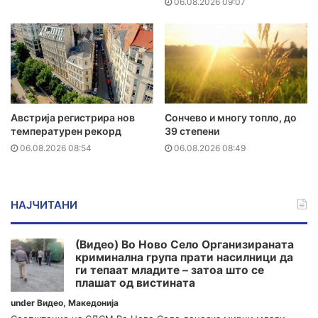
06.08.2026 09:07
Австрија регистрира нов
Сончево и многу топло, до
температурен рекорд
39 степени
06.08.2026 08:54
06.08.2026 08:49
НАЈЧИТАНИ
(Видео) Во Ново Село Организираната
криминална група прати насилници да
ги тепаат младите – затоа што се
плашат од вистината
under
Видео
,
Македонија