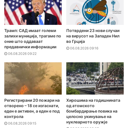
Трамп: САД имаат големи
Потврдени 23 нови случаи
залихи муниција, трагаме по
на вирусот на Западен Нил
оние што оддаваат
во Грција
предавнички информации
06.08.2026 09:16
06.08.2026 09:22
Регистрирани 20 пожари на
Хирошима на годишнината
отворено – 18 се изгаснати,
од атомското
еден е активен, а еден е под
бомбардирање повика на
контрола
целосно укинување на
нуклеарното оружје
06.08.2026 09:15