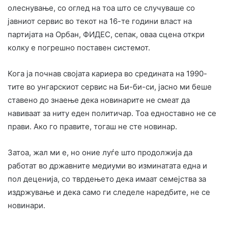
олеснување, со оглед на тоа што се случуваше со
јавниот сервис во текот на 16-те години власт на
партијата на Орбан, ФИДЕС, сепак, оваа сцена откри
колку е погрешно поставен системот.
Кога ја почнав својата кариера во средината на 1990-
тите во унгарскиот сервис на Би-би-си, јасно ми беше
ставено до знаење дека новинарите не смеат да
навиваат за ниту еден политичар. Тоа едноставно не се
прави. Ако го правите, тогаш не сте новинар.
Затоа, жал ми е, но оние луѓе што продолжија да
работат во државните медиуми во изминатата една и
пол деценија, со тврдењето дека имаат семејства за
издржување и дека само ги следеле наредбите, не се
новинари.