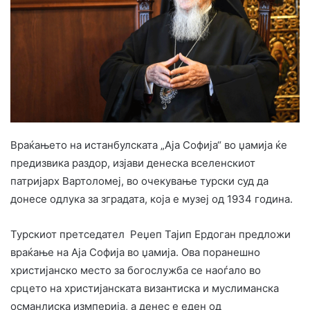
Враќањето на истанбулската „Аја Софија“ во џамија ќе
предизвика раздор, изјави денеска вселенскиот
патријарх Вартоломеј, во очекување турски суд да
донесе одлука за зградата, која е музеј од 1934 година.
Турскиот претседател Реџеп Тајип Ердоган предложи
враќање на Аја Софија во џамија. Ова поранешно
христијанско место за богослужба се наоѓало во
срцето на христијанската византиска и муслиманска
османлиска измперија, а денес е еден од