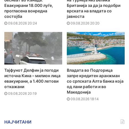
Евакуирани 18.000 луѓе,
Британија за да ја подобри
прогласена вонредна
врската на владата со
состојба
јавноста
09.08.2026 20:24
09.08.2026 20:20
Тајфунот Делфин ја погоди
Владата во Подгорица
источна Кина – милион лица
запре кредитен аранжман
евакуирани, а 1.400 летови
со српската Алта банка која
откажани
од лани работи и во
Македонија
09.08.2026 20:19
09.08.2026 18:14
НАЈЧИТАНИ