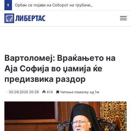
Орбан се појави на Соборот на трубачи во српска Гуча
М
Вартоломеј: Враќањето на
Аја Софија во џамија ќе
предизвика раздор
30.06.2020 20:29
414
Читање помалку од 1м