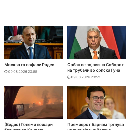
Москва го пофали Радев
Орбан се појави на Соборот
на трубачи во српска Гуча
09.08.2026 23:55
09.08.2026 23:52
(Видео) Големи пожари
Премиерот Барнам тргнува
беснеат во Канада:
на турнеја низ Велика