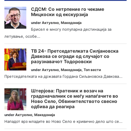
СДСМ: Со нетрпение го чекаме
Мицкоски од екскурзија
under
Актуелно
,
Македонија
Брисел е многу популарна дестинација за
летување, особе...
ТВ 24- Претседателката Силјановска
Давкова се огради од случајот со
разузнавачот Тодоровски
under
Актуелно
,
Македонија
,
Топ вести
Претседателката на државата Гордана Сиљановска Давкова...
Штерјова: Пратеник и возач на
градоначалник се меѓу напаѓачите во
Ново Село, Обвинителството свесно
одбива да реагира
under
Актуелно
,
Македонија
Нападот врз младите во Ново Село е кривично дело што се...