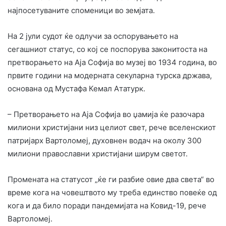
најпосетуваните споменици во земјата.
На 2 јули судот ќе одлучи за оспорувањето на
сегашниот статус, со кој се поспорува законитоста на
претворањето на Аја Софија во музеј во 1934 година, во
првите години на модерната секуларна турска држава,
основана од Мустафа Кемал Ататурк.
– Претворањето на Аја Софија во џамија ќе разочара
милиони христијани низ целиот свет, рече вселенскиот
патријарх Вартоломеј, духовнен водач на околу 300
милиони православни христијани ширум светот.
Промената на статусот „ќе ги разбие овие два света“ во
време кога на човештвото му треба единство повеќе од
кога и да било поради пандемијата на Ковид-19, рече
Вартоломеј.