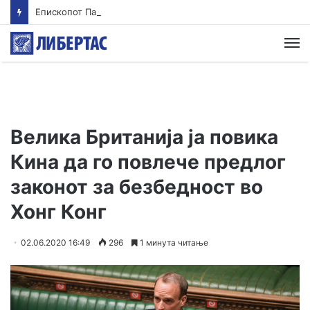
Епископот Партениј на Света Гора, првпат по 36 години
М
Велика Британија ја повика
Кина да го повлече предлог
законот за безбедност во
Хонг Конг
02.06.2020 16:49
296
1 минута читање