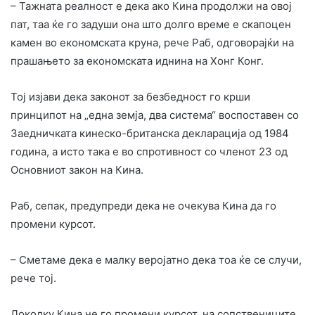
– Тажната реалност е дека ако Кина продолжи на овој
пат, таа ќе го задуши она што долго време е скапоцен
камен во економската круна, рече Раб, одговорајќи на
прашањето за економската иднина на Хонг Конг.
Тој изјави дека законот за безбедност го крши
принципот на „една земја, два система“ воспоставен со
Заедничката кинеско-британска декларација од 1984
година, а исто така е во спротивност со членот 23 од
Основниот закон на Кина.
Раб, сепак, предупреди дека не очекува Кина да го
промени курсот.
– Сметаме дека е малку веројатно дека тоа ќе се случи,
рече тој.
Доколку Кина не го промени курсот, на сопствениците