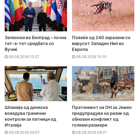
Зеленски во Белград – почна
Повеќе од 240 заразени со
тет-а-тет средбата со
вирусот Западен Нил во
Вучиќ
Европа
08.08.2026 13:27
08.08.2026 10:10
Шпанија од денеска
Пратеникот на ОН за Јемен
воведува гранични
предупредува на ризик од
контроли за патници од
обновен конфликт од
Италија
големи размери
08.08.2026 09:57
08.08.2026 09:21