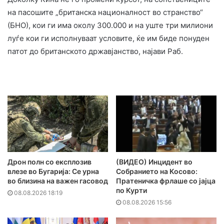
на пасошите „британска националност во странство“
(БНО), кои ги има околу 300.000 и на уште три милиони
луѓе кои ги исполнуваат условите, ќе им биде понуден
патот до британското државјанство, најави Раб.
Дрон полн со експлозив
(ВИДЕО) Инцидент во
влезе во Бугарија: Се урна
Собранието на Косово:
во близина на важен гасовод
Пратеничка фрлаше со јајца
по Курти
08.08.2026 18:19
08.08.2026 15:56