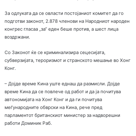
За одлуката да се овласти постојаниот комитет да го
подготви законот, 2.878 членови на Народниот народен
конгрес гласаа „за“ еден беше против, а шест лица
воздржани.
Со Законот ќе се криминализира сецесијата,
субверзијата, тероризмот и странското мешање во Хонг
Конг.
– Дојде време Кина уште еднаш да размисли. Дојде
време Кина да се повлече од работ и да ја почитува
автономијата на Хонг Конг и да ги почитува
меѓународните обврски на Кина, рече пред
парламентот британскиот министер за надворешни
работи Доминик Раб.