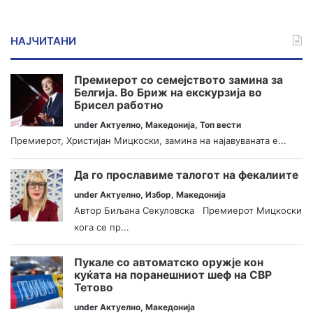
НАЈЧИТАНИ
Премиерот со семејството замина за
Белгија. Во Бриж на екскурзија во
Брисел работно
under
Актуелно
,
Македонија
,
Топ вести
Премиерот, Христијан Мицкоски, замина на најавуваната е...
Да го прославиме талогот на фекалиите
under
Актуелно
,
Избор
,
Македонија
Автор Биљана Секуловска Премиерот Мицкоски
кога се пр...
Пукале со автоматско оружје кон
куќата на поранешниот шеф на СВР
Тетово
under
Актуелно
,
Македонија