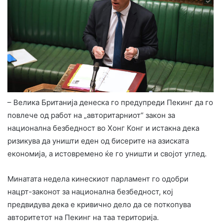
– Велика Британија денеска го предупреди Пекинг да го
повлече од работ на „авторитарниот“ закон за
национална безбедност во Хонг Конг и истакна дека
ризикува да уништи еден од бисерите на азиската
економија, а истовремено ќе го уништи и својот углед.
Минатата недела кинескиот парламент го одобри
нацрт-законот за национална безбедност, кој
предвидува дека е кривично дело да се поткопува
авторитетот на Пекинг на таа територија.