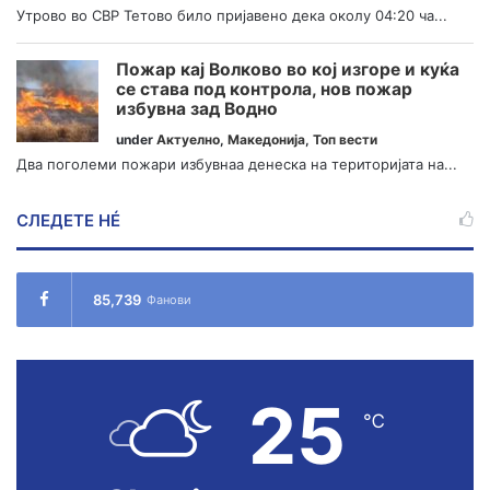
Утрово во СВР Тетово било пријавено дека околу 04:20 ча...
Пожар кај Волково во кој изгоре и куќа
се става под контрола, нов пожар
избувна зад Водно
under
Актуелно
,
Македонија
,
Топ вести
Два поголеми пожари избувнаа денеска на територијата на...
СЛЕДЕТЕ НÉ
85,739
Фанови
25
℃