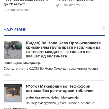
до 20 август
05.08.2026 20:30
05.08.2026 20:52
НАЈЧИТАНИ
(Видео) Во Ново Село Организираната
криминална група прати насилници да
ги тепаат младите – затоа што се
плашат од вистината
under
Видео
,
Македонија
Соопштение на СДСМ Во Ново Село денеска мирни млади
соц...
(Фото) Македонци во Пефкохори
останаа без регистарски таблички
under
Актуелно
,
Избор
,
Македонија
Во Фејсбук групата „Грчка Инфо“ е објавено
предупредува...