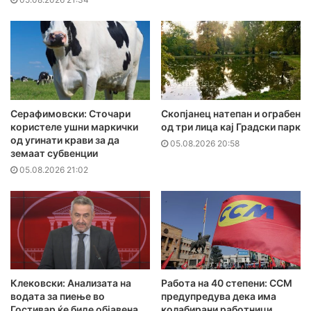
Серафимовски: Сточари
Скопјанец натепан и ограбен
користеле ушни маркички
од три лица кај Градски парк
од угинати крави за да
05.08.2026 20:58
земаат субвенции
05.08.2026 21:02
Клековски: Анализата на
Работа на 40 степени: ССМ
водата за пиење во
предупредува дека има
Гостивар ќе биде објавена
колабирани работници