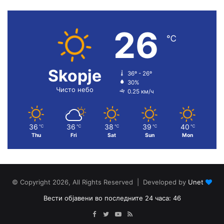
26
℃
Skopje
36º - 26º
30%
Чисто небо
0.25 км/ч
36
36
38
39
40
℃
℃
℃
℃
℃
Thu
Fri
Sat
Sun
Mon
© Copyright 2026, All Rights Reserved | Developed by
Unet
Вести објавени во последните 24 часа: 46
Facebook
Twitter
YouTube
RSS