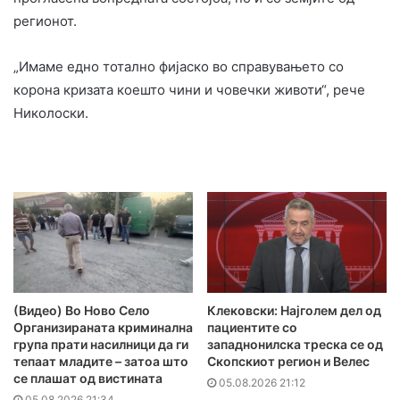
регионот.
„Имаме едно тотално фијаско во справувањето со
корона кризата коешто чини и човечки животи“, рече
Николоски.
(Видео) Во Ново Село
Клековски: Најголем дел од
Организираната криминална
пациентите сo
група прати насилници да ги
западнонилска треска се од
тепаат младите – затоа што
Скопскиот регион и Велес
се плашат од вистината
05.08.2026 21:12
05.08.2026 21:34