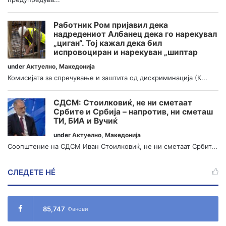
Работник Ром пријавил дека
надредениот Албанец дека го нарекувал
„циган“. Тој кажал дека бил
испровоциран и нарекуван „шиптар
under
Актуелно
,
Македонија
Комисијата за спречување и заштита од дискриминација (К...
СДСМ: Стоилковиќ, не ни сметаат
Србите и Србија – напротив, ни сметаш
ТИ, БИА и Вучиќ
under
Актуелно
,
Македонија
Соопштение на СДСМ Иван Стоилковиќ, не ни сметаат Србит...
СЛЕДЕТЕ НÉ
85,747
Фанови