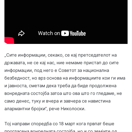
„Сите информации, секако, се кај претседателот на
државата, не се кај нас, ние немаме пристап до сите
информации, под него е Советот за национална
безбедност, но врз основа на информациите кои ги има
и јавноста, сметам дека треба да биде продолжена
вонредната состојба затоа што ова што го гледаме, не
само денес, туку и вчера и завчера се навистина
алармантни бројки“, рече Николоски.
Тој направи споредба со 18 март кога првпат беше
прогласена вонредната состојба, но и со земјите од