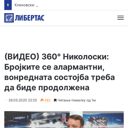
Клековски: Најголем дел од пациентите сo западнонилска треска се од Скопскиот регион и Велес
М
(ВИДЕО) 360° Николоски:
Бројките се алармантни,
вонредната состојба треба
да биде продолжена
29.05.2020 22:25
582
Читање помалку од 1м