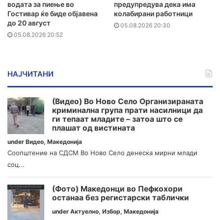
водата за пиење во
предупредува дека има
Гостивар ќе биде објавена
колабирани работници
до 20 август
05.08.2026 20:30
05.08.2026 20:52
НАЈЧИТАНИ
(Видео) Во Ново Село Организираната
криминална група прати насилници да
ги тепаат младите – затоа што се
плашат од вистината
under
Видео
,
Македонија
Соопштение на СДСМ Во Ново Село денеска мирни млади
соц...
(Фото) Македонци во Пефкохори
останаа без регистарски таблички
under
Актуелно
,
Избор
,
Македонија