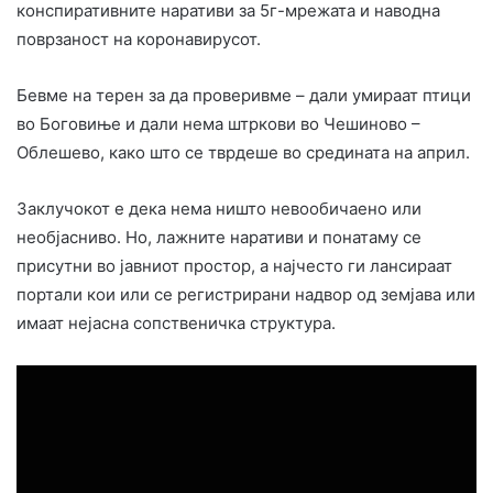
конспиративните наративи за 5г-мрежата и наводна
поврзаност на коронавирусот.
Бевме на терен за да проверивме – дали умираат птици
во Боговиње и дали нема штркови во Чешиново –
Облешево, како што се тврдеше во средината на април.
Заклучокот е дека нема ништо невообичаено или
необјасниво. Но, лажните наративи и понатаму се
присутни во јавниот простор, а најчесто ги лансираат
портали кои или се регистрирани надвор од земјава или
имаат нејасна сопственичка структура.