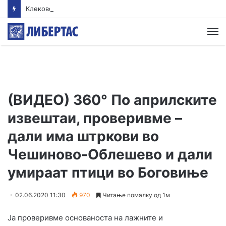
Клековски: Најголем дел од пациентите сo западнонилска треска се од Скопскиот регион и Велес
М
(ВИДЕО) 360° По априлските
извештаи, проверивме –
дали има штркови во
Чешиново-Облешево и дали
умираат птици во Боговиње
02.06.2020 11:30
970
Читање помалку од 1м
Ја проверивме основаноста на лажните и