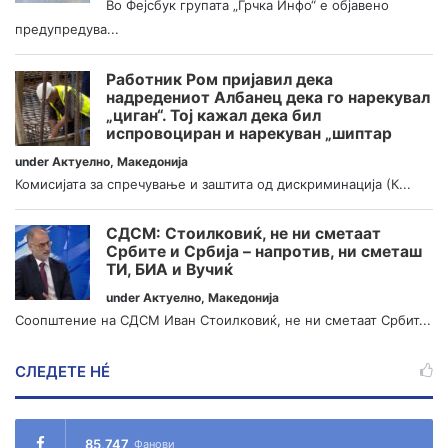
Во Фејсбук групата „Грчка Инфо“ е објавено
предупредува...
Работник Ром пријавил дека
надредениот Албанец дека го нарекувал
„циган“. Тој кажал дека бил
испровоциран и нарекуван „шиптар
under
Актуелно
,
Македонија
Комисијата за спречување и заштита од дискриминација (К...
СДСМ: Стоилковиќ, не ни сметаат
Србите и Србија – напротив, ни сметаш
ТИ, БИА и Вучиќ
under
Актуелно
,
Македонија
Соопштение на СДСМ Иван Стоилковиќ, не ни сметаат Србит...
СЛЕДЕТЕ НÉ
85,747
Фанови