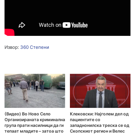
Извор:
360 Степени
(Видео) Во Ново Село
Клековски: Најголем дел од
Организираната криминална
пациентите сo
група прати насилници да ги
западнонилска треска се од
тепаат младите – затоа што
Скопскиот регион и Велес