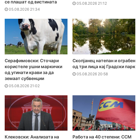
се плашат од вистината
05.08.2026 21:12
05.08.2026 21:34
Серафимовски: Сточари
Скопјанец натепан и ограбен
користеле ушни маркички
од три лица кај Градски парк
од угинати крави за да
05.08.2026 20:58
земаат субвенции
05.08.2026 21:02
Клековски: Анализата на
Работа на 40 степени: ССМ