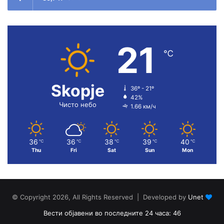
21
℃
Skopje
36º - 21º
42%
Чисто небо
1.66 км/ч
36
36
38
39
40
℃
℃
℃
℃
℃
Thu
Fri
Sat
Sun
Mon
© Copyright 2026, All Rights Reserved | Developed by
Unet
Вести објавени во последните 24 часа: 46