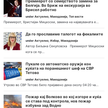
Премиерот со семејството замина за
Белгија. Во Бриж на екскурзија во
Брисел работно
under
Актуелно
,
Македонија
,
Топ вести
Премиерот, Христијан Мицкоски, замина на најавуваната е...
Да го прославиме талогот на фекалиите
under
Актуелно
,
Избор
,
Македонија
Автор Биљана Секуловска Премиерот Мицкоски
кога се пр...
Пукале со автоматско оружје кон
куќата на поранешниот шеф на СВР
Тетово
under
Актуелно
,
Македонија
Утрово во СВР Тетово било пријавено дека околу 04:20 ча...
Пожар кај Волково во кој изгоре и куќа
се става под контрола, нов пожар
избувна зад Водно