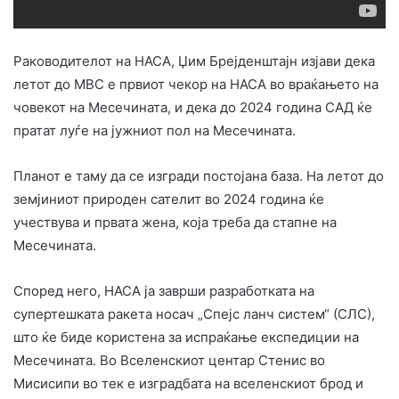
Раководителот на НАСА, Џим Брејденштајн изјави дека
летот до МВС е првиот чекор на НАСА во враќањето на
човекот на Месечината, и дека до 2024 година САД ќе
пратат луѓе на јужниот пол на Месечината.
Планот е таму да се изгради постојана база. На летот до
земјиниот природен сателит во 2024 година ќе
учествува и првата жена, која треба да стапне на
Месечината.
Според него, НАСА ја заврши разработката на
супертешката ракета носач „Спејс ланч систем“ (СЛС),
што ќе биде користена за испраќање експедиции на
Месечината. Во Вселенскиот центар Стенис во
Мисисипи во тек е изградбата на вселенскиот брод и