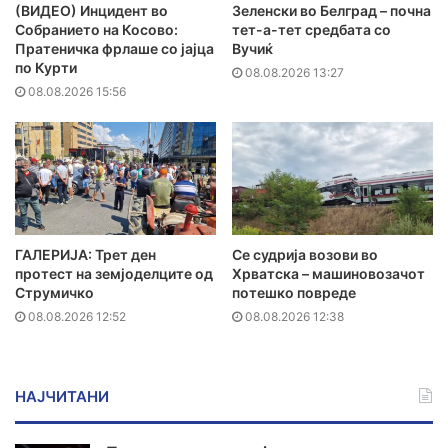
(ВИДЕО) Инцидент во
Зеленски во Белград – почна
Собранието на Косово:
тет-а-тет средбата со
Пратеничка фрлаше со јајца
Вучиќ
по Курти
08.08.2026 13:27
08.08.2026 15:56
ГАЛЕРИЈА: Трет ден
Се судрија возови во
протест на земјоделците од
Хрватска – машиновозачот
Струмичко
потешко повреде
08.08.2026 12:52
08.08.2026 12:38
НАЈЧИТАНИ