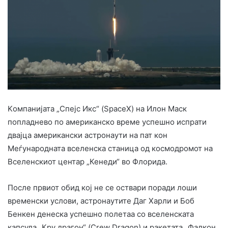
Kомпанијата „Спејс Икс“ (SpaceX) на Илон Маск
попладнево по американско време успешно испрати
двајца американски астронаути на пат кон
Меѓународната вселенска станица од космодромот на
Вселенскиот центар „Кенеди“ во Флорида.
После првиот обид кој не се оствари поради лоши
временски услови, астронаутите Даг Харли и Боб
Бенкен денеска успешно полетаа со вселенската
капсула „Кру драгон“ (Crew Dragon) и ракетата „Фалкон