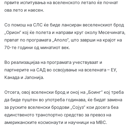
првите испитувања на вселенското летало ќе почнат
ова лето и наесен.
Со помош на СЛС ќе биде лансиран веселенскиот брод
„Орион“ кој ќе полета и направи круг околу Месечината,
првпат по програмата „Аполо“, што заврши на крајот на
70-те години од минатиот век.
Во реализацијаа на програмата учествуваат и
партнерите на САД во освојување на вселената – ЕУ,
Канада и Јапонија.
Отсега, овој вселенски брод и оној на „Боинг“ кој треба
да биде пуштен во употреба годинава, ќе бидат замена
за руските вселенски бродови „Сојуз“ кои досега беа
единственото транспортно средство за превоз на
американските космонаути и научници на МВС.