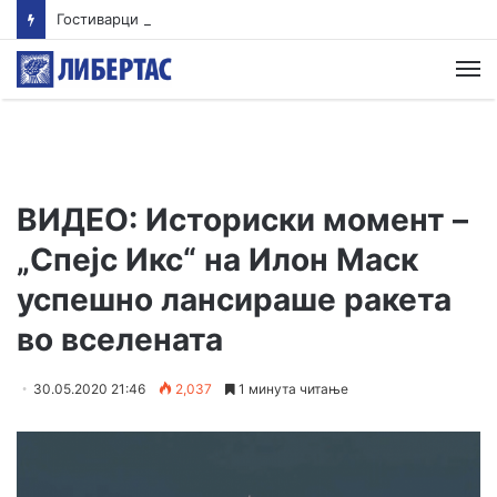
Гостиварци и натаму без пивка вода
М
ВИДЕО: Историски момент –
„Спејс Икс“ на Илон Маск
успешно лансираше ракета
во вселената
30.05.2020 21:46
2,037
1 минута читање