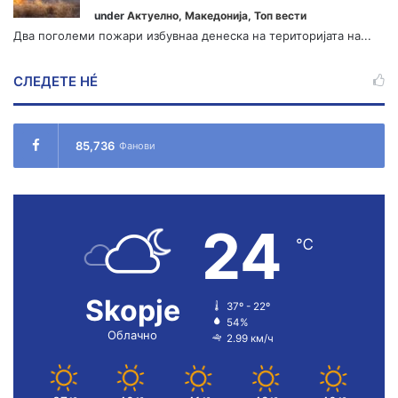
under
Актуелно
,
Македонија
,
Топ вести
Два поголеми пожари избувнаа денеска на територијата на...
СЛЕДЕТЕ НÉ
85,736
Фанови
24
℃
Skopje
37º - 22º
54%
Облачно
2.99 км/ч