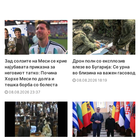
Зад солзите на Меси се крие
Дрон полн со експлозив
најубавата приказна за
влезе во Бугарија: Се урна
неговиот татко: Почина
во близина на важен гасовод
Хорхе Меси по долга и
08.08.2026 18:19
тешка борба со болеста
08.08.2026 23:37