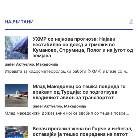
НАЈЧИТАНИ
УХМР со најнова прогноза: Најави
нестабилно со дожд и грмежи во
Куманово, Струмица, Полог и на југот од
земјава
under
Актуелно
,
Македонија
Управата за хидрометеоролошки работи (УХМР) излезе со н...
Млад Македонец со тешка повреда го
враќаат од Турција: се подготвува
владиниот авион за транспортот
under
Актуелно
,
Македонија
Млад македонски државјанин кој се здобил со тешка повре...
Возач прегазил жена во Ѓорче и избегал,
оставајќи ја тешко повредена на патот