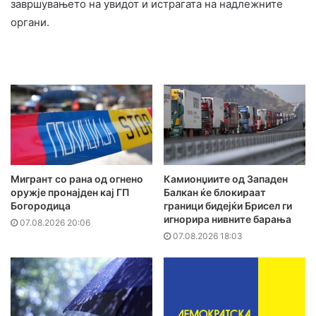
завршувањето на увидот и истрагата на надлежните
органи.
Мигрант со рана од огнено
Камионџиите од Западен
оружје пронајден кај ГП
Балкан ќе блокираат
Богородица
граници бидејќи Брисел ги
игнорира нивните барања
07.08.2026 20:06
07.08.2026 18:03