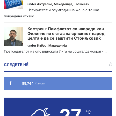
under
Актуелно
,
Македонија
,
Топ вести
Четириесет и осумгодишна жена е тешко
повредена откако...
Костреш: Памфлетот со навреди кон
Филипче не е став на српскиот народ,
целта е да се заштити Стоиљковиќ
under
Избор
,
Македонија
Претседателот на опозициската Лига на социјалдемократи...
СЛЕДЕТЕ НÉ
85,744
Фанови
27
℃