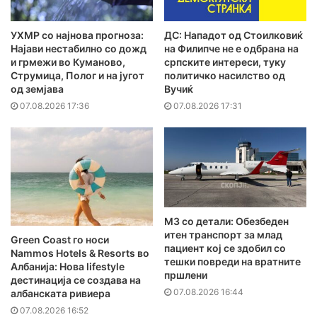
УХМР со најнова прогноза:
ДС: Нападот од Стоилковиќ
Најави нестабилно со дожд
на Филипче не е одбрана на
и грмежи во Куманово,
српските интереси, туку
Струмица, Полог и на југот
политичко насилство од
од земјава
Вучиќ
07.08.2026 17:36
07.08.2026 17:31
MЗ со детали: Обезбеден
итен транспорт за млад
Green Coast го носи
пациент кој се здобил со
Nammos Hotels & Resorts во
тешки повреди на вратните
Албанија: Нова lifestyle
пршлени
дестинација се создава на
07.08.2026 16:44
албанската ривиера
07.08.2026 16:52