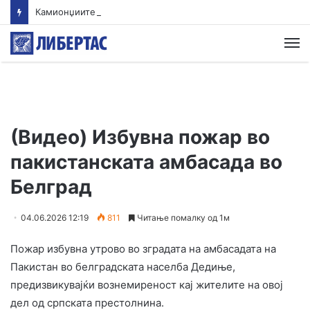
Камионџиите од Западен Балкан ќе блокираат граници бидејќи Брисел ги игнорира нивните барања
М
(Видео) Избувна пожар во
пакистанската амбасада во
Белград
04.06.2026 12:19
811
Читање помалку од 1м
Пожар избувна утрово во зградата на амбасадата на
Пакистан во белградската населба Дедиње,
предизвикувајќи вознемиреност кај жителите на овој
дел од српската престолнина.