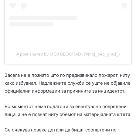
A post shared by MOJ BEOGRAD (@moj_beo_grad_)
Засега не е познато што го предизвикало пожарот, ниту
како избувнал. Надлежните служби сè уште не објавиле
официјални информации за причините за инцидентот.
Во моментот нема податоци за евентуално повредени
лица, а не е познат ниту обемот на материјалната штета.
Се очекува повеќе детали да бидат соопштени по