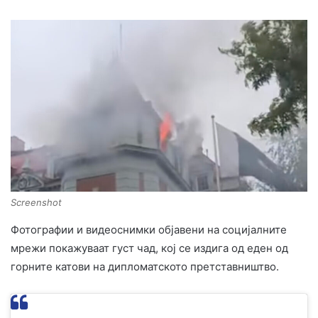
Screenshot
Фотографии и видеоснимки објавени на социјалните
мрежи покажуваат густ чад, кој се издига од еден од
горните катови на дипломатското претставништво.