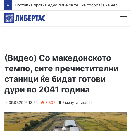
Постапка против едно лице за тешка сообраќајна несреќа во Радишани
М
(Видео) Со македонското
темпо, сите пречистителни
станици ќе бидат готови
дури во 2041 година
09.07.2026 13:59
3,307
5 минути читање