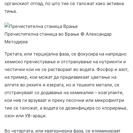
органскиот отпад, по што тие се таложат како активна
тиња.
Пречистителна станица во Врање © Александар
Методијев
Третата, или терцијална фаза, се фокусира на напредно
хемиско пречистување и отстранување на нутриенти и
честички кои не се раствораат во водата. Фосфор и азот,
на пример, кои можат да предизвикаат цветање на
алгите во реките и езерата, но и тешките метали, се
отстрануваат со додавање на хемикалии – коагуланти,
кои нив ги врзуваат и преку песочни или микрофилтри
тие се таложат, а водата се дезинфицира со хлорирање,
озон или УВ-зраци.
Во четвртата, или кватернерна фаза, се елиминираат