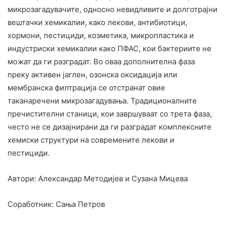
микрозагадувачите, односно невидливите и долготрајни
вештачки хемикалии, како лекови, антибиотици,
хормони, пестициди, козметика, микропластика и
индустриски хемикалии како ПФАС, кои бактериите не
можат да ги разградат. Во оваа дополнителна фаза
преку активен јаглен, озонска оксидација или
мембранска филтрација се отстранат овие
таканаречени микрозагадувања. Традиционалните
пречистителни станици, кои завршуваат со трета фаза,
често не се дизајнирани да ги разградат комплексните
хемиски структури на современите лекови и
пестициди.
Автори: Александар Методијев и Сузана Мицева
Соработник: Сања Петров