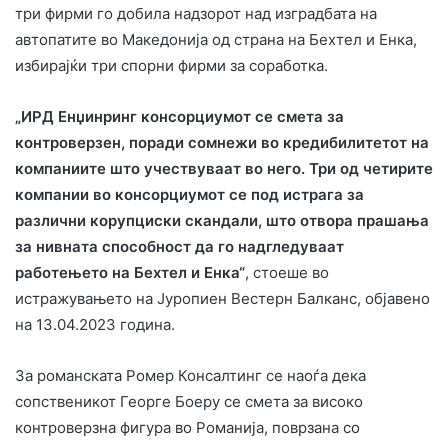
три фирми го добила надзорот над изградбата на
автопатите во Македонија од страна на Бехтел и Енка,
избирајќи три спорни фирми за соработка.
„ИРД Енџинринг
консорциумот се смета за
контроверзен, поради сомнежи во кредибилитетот на
компаниите што учествуваат во него. Три од четирите
компании во консорциумот се под истрага за
различни корупциски скандали, што отвора прашања
за нивната способност да го надгледуваат
работењето на Бехтел и Енка“
, стоеше во
истражувањето на Јуропиен Вестерн Балканс, објавено
на 13.04.2023 година.
За романската Ромер Консалтинг се наоѓа дека
сопственикот Георге Боеру се смета за високо
контроверзна фигура во Романија, поврзана со