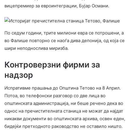
вицепремиер за евроинтеграции, Бујар Османи.
По седум години, трите милиони евра се потрошени, а
во Фалише повторно се наоѓа дива депонија, од која се
шири неподнослива миризба.
Контроверзни фирми за
надзор
Испративме прашања до Општина Тетово на 8 Април.
Потоа, во телефонски разговор со две лица во
општинската администрација, ни беше речено дека во
однос на пречистителната станица не можат да најдат
никакви документи во општинската архива, освен еден,
бидејќи претходното раководство не оставило ништо.