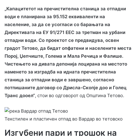
„Капацитетот на пречистителна станица за отпадни
води е планирана за 95.152 еквиваленти на
население, за да се усогласи со барањата на
Директивата на ЕУ 91/271 ЕЕС за третман на урбани
отпадни води. Со проектот се предвидува, освен
градот Тетово, да бидат опфатени и населените места
Порој, Џепчиште, Голема и Мала Речица и Фалише.
Чистењето на дивата депонија лоцирана на местото
наменето за изградба на идната пречистителна
станица за отпадни води е завршено, согласно
потпишаните договор со Дрисла-Скопје доо и Голец
Транс дооел“
, стои во одговорот од Општина Тетово.
Текстилен и пластичен отпад во Вардар во тетовско
Изгубени пари и трошок на