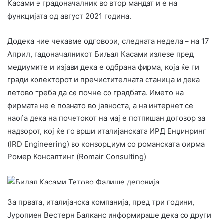
Касами е градоначалник во втор мандат и е на
функцијата од август 2021 година.
Додека ние чекавме одговори, следната недела – на 17
Април, гадоначалникот Биљал Касами излезе пред
медиумите и изјави дека е одбрана фирма, која ќе ги
гради колекторот и пречистителната станица и дека
летово треба да се почне со градбата. Името на
фирмата не е познато во јавноста, а на интернет се
наоѓа дека на почетокот на мај е потпишан договор за
надзорот, кој ќе го врши италијанската ИРД Енџинринг
(IRD Engineering) во конзорциум со романската фирма
Ромер Консалтинг (Romair Consulting).
За првата, италијанска компанија, пред три години,
Јуропиен Вестерн Балканс информираше дека со други