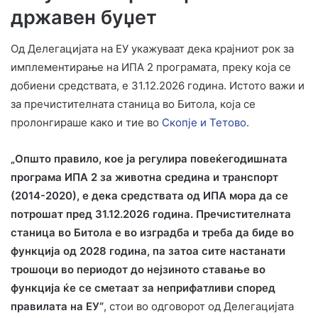
државен буџет
Од Делегацијата на ЕУ укажуваат дека крајниот рок за
имплементирање на ИПА 2 програмата, преку која се
добиени средствата, е 31.12.2026 година. Истото важи и
за пречистителната станица во Битола, која се
пролонгираше како и тие во
Скопје и Тетово
.
„Општо правило, кое ја регулира повеќегодишната
програма ИПА 2 за животна средина и транспорт
(2014-2020), е дека средствата од ИПА мора да се
потрошат пред 31.12.2026 година. Пречистителната
станица во Битолa е во изградба и треба да биде во
функција од 2028 година, па затоа сите настанати
трошоци во периодот до нејзиното ставање во
функција ќе се сметаат за неприфатливи според
правилата на ЕУ“
, стои во одговорот од Делегацијата