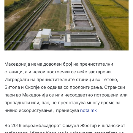
Македонија нема доволен број на пречистителни
станици, а и некои постоечки се веќе застарени.
Изградбата на пречистителните станици во Тетово,
Битола и Скопје се одвива со пролонгирања. Странски
пари во Македонија се или несоодветно потрошени или
пропаднати или, пак, не преостанува многу време за
нивно искористување, пренесува
nota.mk
Во 2016 евроамбасадорот Самуел Жбогар и шпанскиот