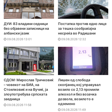
ДУИ: 83 владини седници
Постапка против едно лице
без објавени записници на
за тешка сообраќајна
албански јазик
несреќа во Радишани
09.08.2026 13:01
09.08.2026 12:32
СДСМ: Мирослав Тричковиќ
Лишен од слобода
– човекот на БИА, на
скопјанец кој управувал
Стоилковиќ и на Вучиќ, ја
возило со 2,13 промили
злоупотребува српската
алкохол и без возачка
заедница
дозвола, возилото е
одземено
09.08.2026 11:58
09.08.2026 11:49