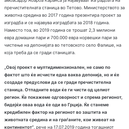
амбасадор Абароа Каранса ја најавуваат изградбата на
пречистителната станица во Тетово. Министерството за
животна средина во 2017 година презентира проект за
изградба и се најавува изградбата за 2018 година.
Наместо тоа, во 2019 година се трошат 2,3 милиони
евра домашни пари и 700.000 евра норвешки пари за
чистење на депонијата во тетовското село Фалише, на
која треба да се гради станицата.
„Овој проект е мултидимензионален, не само по
фактот што ќе исчисти една ваква депонија, но и ќе
создаде предуслови да се гради пречистителна
станица. Отпадните води ќе ги чисти од целиот
регион. Ќе покажеме одговорност и спрема регионот,
бидејќи оваа вода ќе оди во Грција. Ќе станеме
кредибилен фактор на регионот во заштита на
животната средина и на граѓаните, кои живеат на
континентот“
, рече на 17.07.2019 година тогашниот