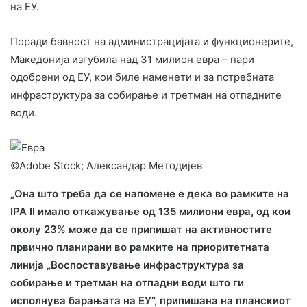
на ЕУ.
Поради бавност на администрацијата и функционерите,
Македонија изгубила над 31 милион евра – пари
одобрени од ЕУ, кои биле наменети и за потребната
инфраструктура за собирање и третман на отпадните
води.
©Adobe Stock; Александар Методијев
„Она што треба да се напомене е дека во рамките на
IPA II имало откажување од 135 милиони евра, од кои
околу 23% може да се припишат на активностите
првично планирани во рамките на приоритетната
линија „Воспоставување инфраструктура за
собирање и третман на отпадни води што ги
исполнува барањата на ЕУ“, припишана на планскиот