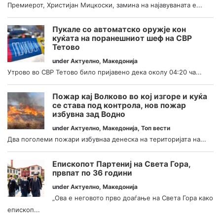
Премиерот, Христијан Мицкоски, замина на најавуваната е...
Пукале со автоматско оружје кон
куќата на поранешниот шеф на СВР
Тетово
under
Актуелно
,
Македонија
Утрово во СВР Тетово било пријавено дека околу 04:20 ча...
Пожар кај Волково во кој изгоре и куќа
се става под контрола, нов пожар
избувна зад Водно
under
Актуелно
,
Македонија
,
Топ вести
Два поголеми пожари избувнаа денеска на територијата на...
Епископот Партениј на Света Гора,
првпат по 36 години
under
Актуелно
,
Македонија
„Ова е неговото прво доаѓање на Света Гора како
епископ...