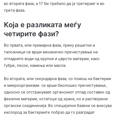
во втората фаза, а 17 би требало да ја третираат и во
трета фаза.
Која е разликата меѓу
четирите фази?
Во првата, или примарна фаза, преку решетки и
таложници се врши механичко пречистување на
отпадните води од крупни и цврсти материи, како
ѓубре, песок, камења или масла.
Во втората, или секундарна фаза, со помош на бактерии
и микроорганизми се врши биолошко пречистување,
односно се отстрануваат органскиот отпад составен од
фекални материи, остатоци од храна, но и растворени
органски соединенија. Во специјални базени се внесува
кислород за бактериите побрзо да го разградат