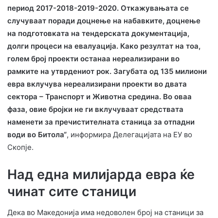
период 2017-2018-2019-2020. Откажувањата се
случуваат поради доцнење на набавките, доцнење
на подготовката на тендерската документација,
долги процеси на евалуација. Како резултат на тоа,
голем број проекти останаа нереализирани во
рамките на утврдениот рок. Загубата од 135 милиони
евра вклучува нереализирани проекти во двата
сектора – Транспорт и Животна средина. Во оваа
фаза, овие бројки не ги вклучуваат средствата
наменети за пречистителната станица за отпадни
води во Битола“
, информира Делегацијата на ЕУ во
Скопје.
Над една милијарда евра ќе
чинат сите станици
Дека во Македонија има недоволен број на станици за