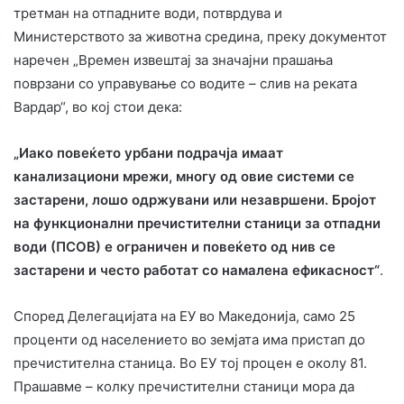
третман на отпадните води, потврдува и
Министерството за животна средина, преку документот
наречен „Времен извештај за значајни прашања
поврзани со управување со водите – слив на реката
Вардар“, во кој стои дека:
„Иако повеќето урбани подрачја имаат
канализациони мрежи, многу од овие системи се
застарени, лошо одржувани или незавршени. Бројот
на функционални пречистителни станици за отпадни
води (ПСОВ) е ограничен и повеќето од нив се
застарени и често работат со намалена ефикасност“
.
Според Делегацијата на ЕУ во Македонија, само 25
проценти од населението во земјата има пристап до
пречистителна станица. Во ЕУ тој процен е околу 81.
Прашавме – колку пречистителни станици мора да