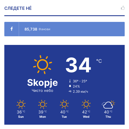
СЛЕДЕТЕ НÉ
85,738
Фанови
34
℃
Skopje
36º - 25º
24%
Чисто небо
2.39 км/ч
36
39
40
42
40
℃
℃
℃
℃
℃
Sun
Mon
Tue
Wed
Thu