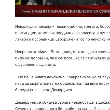
Инвалидска пензија – тешки судбини, голготи, бор
институции, комисии, поединци. Неподвижни луѓе ос
лекари и посредници, „вооружени” со по неколку ил
Неврологот Милчо Демерџиев, истакна дека слични 
биле се’ попразни, па и се’ потешко се стигнувало д
од условно осудените.
– Не беше ништо докажано. Конкретно за мојот слу
наод од мојата приватна ординација. Таа дијагностик
боледување – рече Демирџиев.
Демерџиев се обидува својата невиност да ја докаж
Судењето според него било обична фарса, без веш