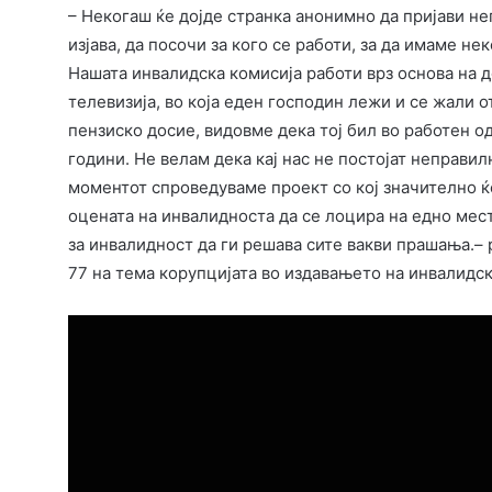
– Некогаш ќе дојде странка анонимно да пријави не
изјава, да посочи за кого се работи, за да имаме не
Нашата инвалидска комисија работи врз основа на д
телевизија, во која еден господин лежи и се жали 
пензиско досие, видовме дека тој бил во работен 
години. Не велам дека кај нас не постојат неправил
моментот спроведуваме проект со кој значително ќ
оцената на инвалидноста да се лоцира на едно место
за инвалидност да ги решава сите вакви прашања.– 
77 на тема корупцијата во издавањето на инвалидск