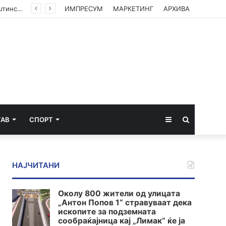
ВМРО-ДПМНЕ: Приказната на СДСМ за францускиот предлог ќе заврши како таа за мигранти за пари
ИМПРЕСУМ
МАРКЕТИНГ
АРХИВА
Sidebar
Пребарај
ТАВ
СПОРТ
за
НАЈЧИТАНИ
Околу 800 жители од улицата
„Антон Попов 1“ стравуваат дека
ископите за подземната
сообраќајница кај „Лимак“ ќе ја