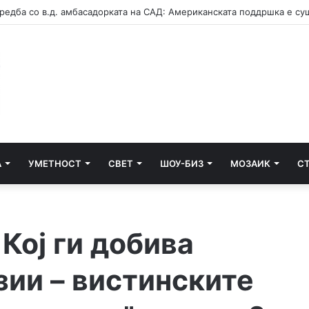
А
УМЕТНОСТ
СВЕТ
ШОУ-БИЗ
МОЗАИК
С
Кој ги добива
зии – вистинските