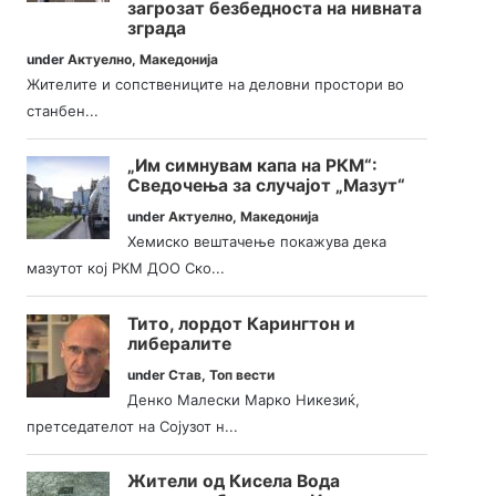
загрозат безбедноста на нивната
зграда
under
Актуелно
,
Македонија
Жителите и сопствениците на деловни простори во
станбен...
„Им симнувам капа на РКМ“:
Сведочења за случајот „Мазут“
under
Актуелно
,
Македонија
Хемиско вештачење покажува дека
мазутот кој РКМ ДОО Ско...
Тито, лордот Карингтон и
либералите
under
Став
,
Топ вести
Денко Малески Марко Никезиќ,
претседателот на Сојузот н...
Жители од Кисела Вода