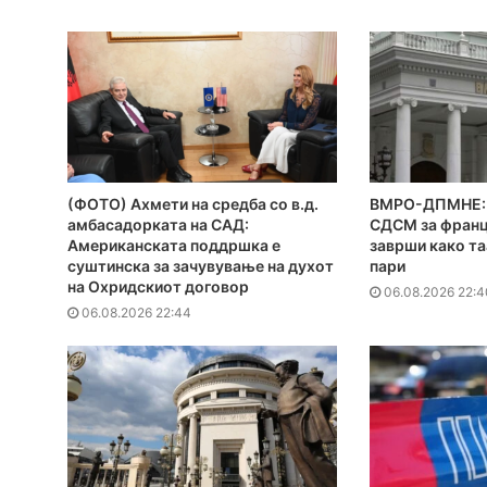
(ФОТО) Ахмети на средба со в.д.
ВМРО-ДПМНЕ: 
амбасадорката на САД:
СДСМ за франц
Американската поддршка е
заврши како та
суштинска за зачувување на духот
пари
на Охридскиот договор
06.08.2026 22:4
06.08.2026 22:44