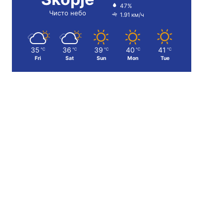
47%
Чисто небо
1.91 км/ч
35
36
39
40
41
℃
℃
℃
℃
℃
Fri
Sat
Sun
Mon
Tue