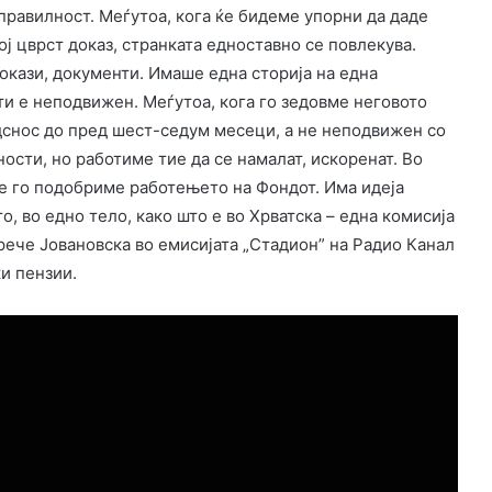
правилност. Меѓутоа, кога ќе бидеме упорни да даде
кој цврст доказ, странката едноставно се повлекува.
окази, документи. Имаше една сторија на една
оти е неподвижен. Меѓутоа, кога го зедовме неговото
одснос до пред шест-седум месеци, а не неподвижен со
ности, но работиме тие да се намалат, искоренат. Во
е го подобриме работењето на Фондот. Има идеја
, во едно тело, како што е во Хрватска – една комисија
рече Јовановска во емисијата „Стадион” на Радио Канал
и пензии.