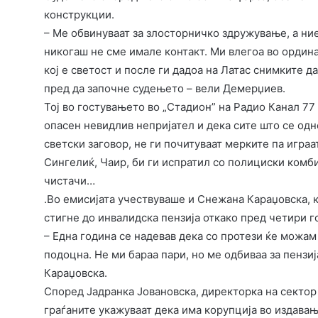
конструкции.
– Ме обвинуваат за злосторничко здружување, а ни
никогаш не сме имале контакт. Ми влегоа во ордин
кој е светост и после ги дадоа на Латас снимките д
пред да започне судењето – вели Демерџиев.
Тој во гостувањето во „Стадион” на Радио Канал 77 
опасен невидлив непријател и дека сите што се одн
светски заговор, не ги почитуваат мерките па играа
Сингелиќ, Чаир, би ги испратил со полициски комб
чистачи…
.Во емисијата учествуваше и Снежана Караџовска, к
стигне до инвалидска пензија откако пред четири г
– Една година се надевав дека со протези ќе можам
подоцна. Не ми бараа пари, но ме одбиваа за пензиј
Караџовска.
Според Јадранка Јовановска, директорка на сектор
граѓаните укажуваат дека има корупција во издавањ