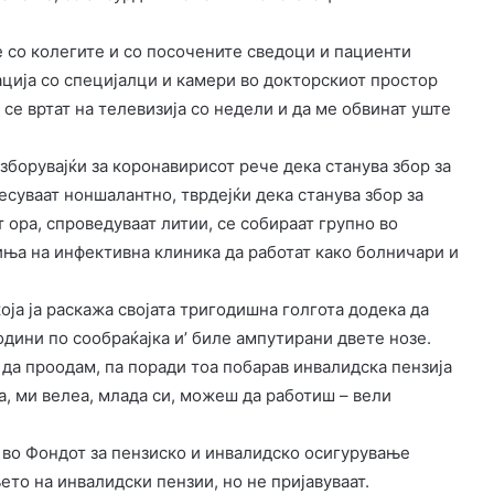
е со колегите и со посочените сведоци и пациенти
ација со специјалци и камери во докторскиот простор
а се вртат на телевизија со недели и да ме обвинат уште
зборувајќи за коронавирисот рече дека станува збор за
есуваат ноншалантно, тврдејќи дека станува збор за
т ора, спроведуваат литии, се собираат групно во
иња на инфективна клиника да работат како болничари и
оја ја раскажа својата тригодишна голгота додека да
одини по сообраќајка и’ биле ампутирани двете нозе.
 да проодам, па поради тоа побарав инвалидска пензија
а, ми велеа, млада си, можеш да работиш – вели
 во Фондот за пензиско и инвалидско осигурување
ето на инвалидски пензии, но не пријавуваат.