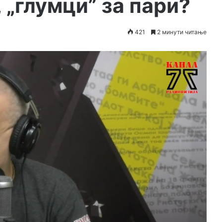
 „глумци” за пари?
421
2 минути читање