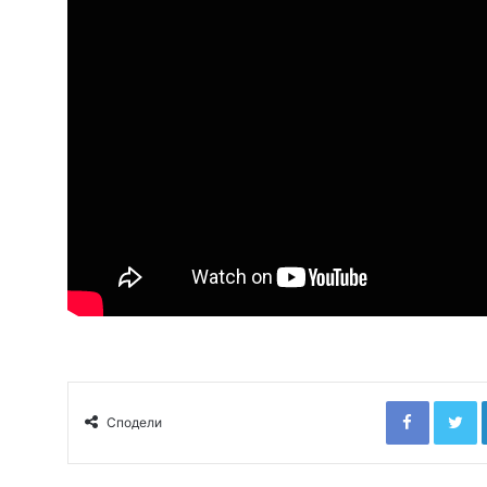
Faceboo
T
Сподели