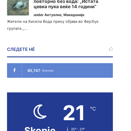
повторно без вода: „Истата
цевка пука веќе 14 години“
under
Актуелно
,
Македонија
Жители на Кисела Вода преку објава во Фејсбук
групата „...
СЛЕДЕТЕ НÉ
85,747
Фанови
21
℃
Skopje
35º - 21º