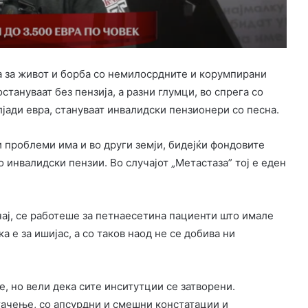
ба за живот и борба со немилосрдните и корумпирани
тануваат без пензија, а разни глумци, во спрега со
јади евра, стануваат инвалидски пензионери со песна.
проблеми има и во други земји, бидејќи фондовите
о инвалидски пензии. Во случајот „Метастаза” тој е еден
чај, се работеше за петнаесетина пациенти што имале
а е за ишијас, а со таков наод не се добива ни
е, но вели дека сите инситутции се затворени.
тачење, со апсурдни и смешни констатации и