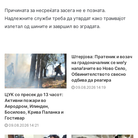
Причината за несреќата засега не е позната.
Надлежните служби треба да утврдат како трамвајот
излетал од шините и завршил во зградата.
Штерјова: Пратеник и возач
на градоначалник се меѓу
напаѓачите во Ново Село,
Обвинителството свесно
одбива да реагира
09.08.2026 14:19
ЦУК со пресек до 13 часот:
Активни пожари во
Аеродром, Илинден,
Босилово, Крива Паланка и
Гостивар
09.08.2026 14:21