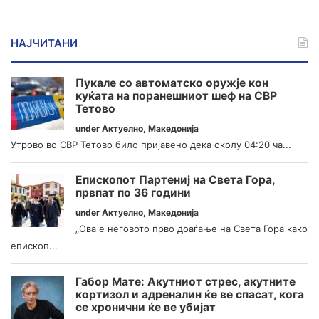
НАЈЧИТАНИ
Пукале со автоматско оружје кон
куќата на поранешниот шеф на СВР
Тетово
under
Актуелно
,
Македонија
Утрово во СВР Тетово било пријавено дека околу 04:20 ча...
Епископот Партениј на Света Гора,
првпат по 36 години
under
Актуелно
,
Македонија
„Ова е неговото прво доаѓање на Света Гора како
епископ...
Габор Мате: Акутниот стрес, акутните
кортизол и адреналин ќе ве спасат, кога
се хронични ќе ве убијат