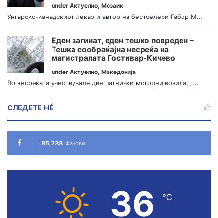
under
Актуелно
,
Мозаик
Унгарско-канадскиот лекар и автор на бестселери Габор М...
Еден загинат, еден тешко повреден –
Тешка сообраќајна несреќа на
магистралата Гостивар-Кичево
under
Актуелно
,
Македонија
Во несреќата учествувале две патнички моторни возила, „...
СЛЕДЕТЕ НÉ
85,738
Фанови
36
℃