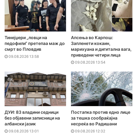
Тинејџери „ловци на
Апсења во Карпош:
педофили“ претепаа маж до
Запленети кокаин,
смрт во Пловдив
марихуана и дигитална вага,
приведени четири лица
09.08.2026 13:58
09.08.2026 13:54
ДУИ: 83 владини седници
Постапка против едно лице
без објавени записници на
за тешка сообраќајна
албански јазик
несреќа во Радишани
09.08.2026 13:01
09.08.2026 12:32