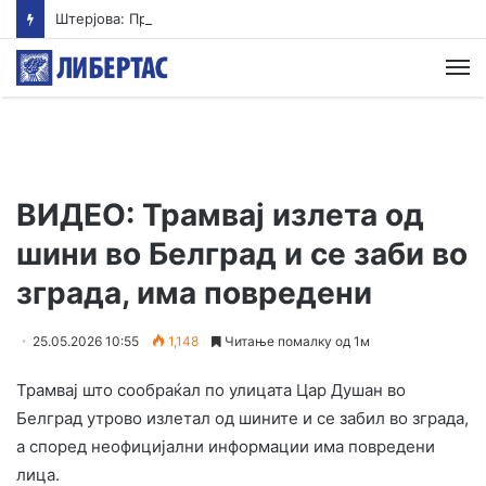
Штерјова: Пратеник и возач на градоначалник се меѓу напаѓачите во Ново Село, Обвинителството свесно одбива да реагира
М
ВИДЕО: Трамвај излета од
шини во Белград и се заби во
зграда, има повредени
25.05.2026 10:55
1,148
Читање помалку од 1м
Трамвај што сообраќал по улицата Цар Душан во
Белград утрово излетал од шините и се забил во зграда,
а според неофицијални информации има повредени
лица.