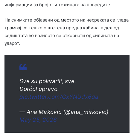
информации за бројот и тежината на повредите.
На снимките објавени од местото на несреќата се гледа
трамвај со тешко оштетена предна кабина, а дел од
седиштата во возилото се откорнати од силината на
ударот.
Sve su pokvarili, sve.
Dorćol upravo.
pic.twitter.com/CxYNUdx6qa
— Ana Mirkovic (@ana_mirkovic)
May 25, 2026