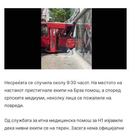
Несреќата се случила околу 9:30 часот. На местото на
настанот пристигнале екипи на Брза помош, а според
српските медиуми, неколку лица се пожалиле на
повреди.
Од службата за итна медицинска помош за Н1 изјавиле
дека нивни екипи се на терен. Засега нема официјални