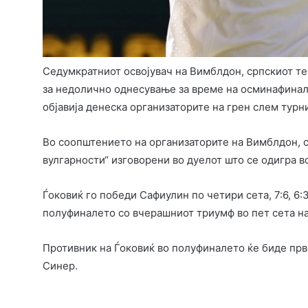
Седумкратниот освојувач на Вимблдон, српскиот те
за недолично однесување за време на осминафинал
објавија денеска организаторите на грен слем турн
Во соопштението на организаторите на Вимблдон, се
вулгарности“ изговорени во дуелот што се одигра в
Ѓоковиќ го победи Сафиулин по четири сета, 7:6, 6:3
полуфиналето со вчерашниот триумф во пет сета н
Противник на Ѓоковиќ во полуфиналето ќе биде прв
Синер.