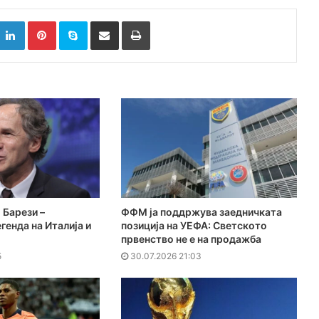
k
witter
LinkedIn
Pinterest
Skype
Сподели преку Е-маил
Испринтај
 Барези –
ФФМ ја поддржува заедничката
генда на Италија и
позиција на УЕФА: Светското
првенство не е на продажба
5
30.07.2026 21:03