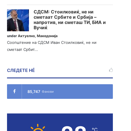
СДСМ: Стоилковиќ, не ни
сметаат Србите и Србија –
напротив, ни сметаш ТИ, БИА и
Вучиќ
under
Актуелно
,
Македонија
Соопштение на СДСМ Иван Стоилковиќ, не ни
сметаат Србит...
СЛЕДЕТЕ НÉ
85,747
Фанови
℃