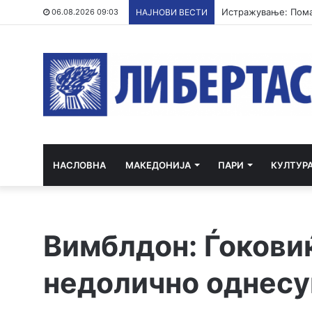
Истражување: Пома
06.08.2026 09:03
НАЈНОВИ ВЕСТИ
НАСЛОВНА
МАКЕДОНИЈА
ПАРИ
КУЛТУР
Вимблдон: Ѓокови
недолично однес