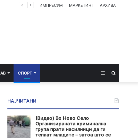
ИМПРЕСУМ
МАРКЕТИНГ
АРХИВА
Sidebar
Пребарај
ТАВ
СПОРТ
за
НАЈЧИТАНИ
(Видео) Во Ново Село
Организираната криминална
група прати насилници да ги
тепаат младите – затоа што се