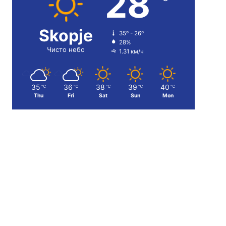
28
Skopje
35º - 26º
28%
Чисто небо
1.31 км/ч
35
36
38
39
40
℃
℃
℃
℃
℃
Thu
Fri
Sat
Sun
Mon