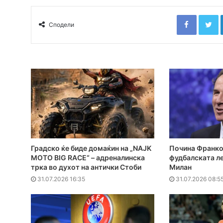
Faceboo
T
Сподели
Градско ќе биде домаќин на „NAJK
Почина Франко
MOTO BIG RACE“ – адреналинска
фудбалската ле
трка во духот на антички Стоби
Милан
31.07.2026 16:35
31.07.2026 08:5