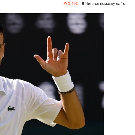
3,493
Читање помалку од 1м