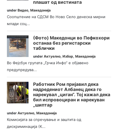
плашат од вистината
under
Видео
,
Македонија
Соопштение на СДСМ Во Ново Село денеска мирни
млади соц...
(Фото) Македонци во Пефкохори
останаа без регистарски
таблички
under
Актуелно
,
Избор
,
Македонија
Во Фејсбук групата „Грчка Инфо“ е објавено
предупредува...
Работник Ром пријавил дека
надредениот Албанец дека го
нарекувал „циган“. Тој кажал дека
бил испровоциран и нарекуван
„шиптар
under
Актуелно
,
Македонија
Комисијата за спречување и заштита од
дискриминација (К...