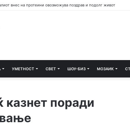
лиот внес на протеини овозможува поздрав и подолг живот
А
УМЕТНОСТ
СВЕТ
ШОУ-БИЗ
МОЗАИК
С
ќ казнет поради
ување