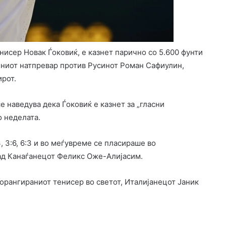
нисер Новак Ѓоковиќ, е казнет парично со 5.600 фунти
ниот натпревар против Русинот Роман Сафиулин,
ирот.
 наведува дека Ѓоковиќ е казнет за „гласни
о неделата.
, 3:6, 6:3 и во меѓувреме се пласираше во
ад Канаѓанецот Феликс Оже-Алијасим.
орангираниот тенисер во светот, Италијанецот Јаник