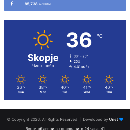
85,738
Фанови
36
℃
Skopje
36º - 25º
20%
Чисто небо
4.01 км/ч
36
38
40
41
40
℃
℃
℃
℃
℃
Sun
Mon
Tue
Wed
Thu
© Copyright 2026, All Rights Reserved | Developed by
Unet
Вести објавени во последните 24 часа: 41