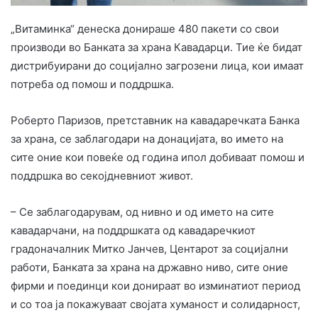
„Витаминка“ денеска донираше 480 пакети со свои
производи во Банката за храна Кавадарци. Тие ќе бидат
дистрибуирани до социјално загрозени лица, кои имаат
потреба од помош и поддршка.
Роберто Паризов, претставник на кавадаречката Банка
за храна, се заблагодари на донацијата, во името на
сите оние кои повеќе од година ипол добиваат помош и
поддршка во секојдневниот живот.
– Се заблагодарувам, од нивно и од името на сите
кавадарчани, на поддршката од кавадаречкиот
градоначалник Митко Јанчев, Центарот за социјални
работи, Банката за храна на државно ниво, сите оние
фирми и поединци кои донираат во изминатиот период
и со тоа ја покажуваат својата хуманост и солидарност,