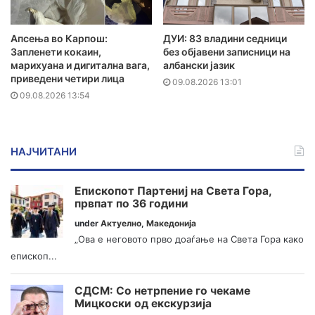
Апсења во Карпош:
ДУИ: 83 владини седници
Запленети кокаин,
без објавени записници на
марихуана и дигитална вага,
албански јазик
приведени четири лица
09.08.2026 13:01
09.08.2026 13:54
НАЈЧИТАНИ
Епископот Партениј на Света Гора,
првпат по 36 години
under
Актуелно
,
Македонија
„Ова е неговото прво доаѓање на Света Гора како
епископ...
СДСМ: Со нетрпение го чекаме
Мицкоски од екскурзија