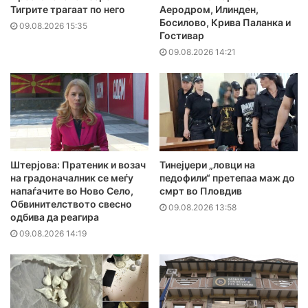
Тигрите трагаат по него
Аеродром, Илинден,
Босилово, Крива Паланка и
09.08.2026 15:35
Гостивар
09.08.2026 14:21
Штерјова: Пратеник и возач
Тинејџери „ловци на
на градоначалник се меѓу
педофили“ претепаа маж до
напаѓачите во Ново Село,
смрт во Пловдив
Обвинителството свесно
09.08.2026 13:58
одбива да реагира
09.08.2026 14:19