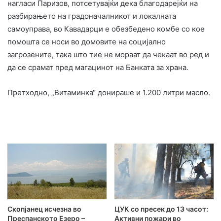
нагласи Паризов, потсетувајќи дека благодарејќи на
разбирањето на градоначалникот и локалната
самоуправа, во Кавадарци е обезбедено комбе со кое
помошта се носи во домовите на социјално
загрозените, така што тие не мораат да чекаат во ред и
да се срамат пред магацинот на Банката за храна.
Претходно, „Витаминка“ донираше и 1.200 литри масло.
Скопјанец исчезна во
ЦУК со пресек до 13 часот:
Преспанското Езеро –
Активни пожари во