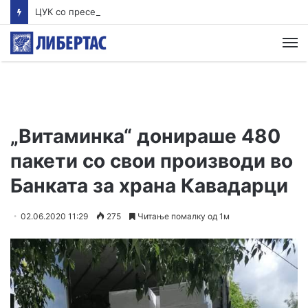
ЦУК со пресек до 13 часот: Активни пожари во Аеродром, Илинден, Босилово, Крива Паланка и Гостивар
М
„Витаминка“ донираше 480
пакети со свои производи во
Банката за храна Кавадарци
02.06.2020 11:29
275
Читање помалку од 1м