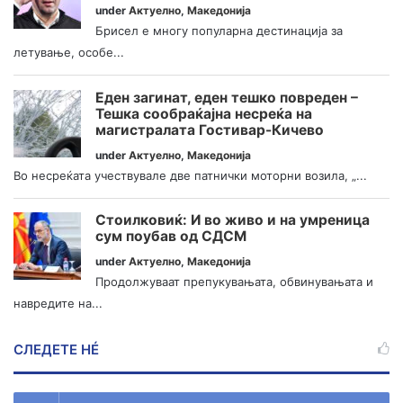
under
Актуелно
,
Македонија
Брисел е многу популарна дестинација за
летување, особе...
Еден загинат, еден тешко повреден –
Тешка сообраќајна несреќа на
магистралата Гостивар-Кичево
under
Актуелно
,
Македонија
Во несреќата учествувале две патнички моторни возила, „...
Стоилковиќ: И во живо и на умреница
сум поубав од СДСМ
under
Актуелно
,
Македонија
Продолжуваат препукувањата, обвинувањата и
навредите на...
СЛЕДЕТЕ НÉ