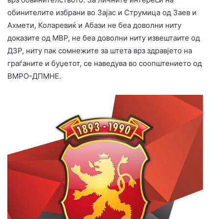
обинителите избрани во Зајас и Струмица од Заев и
Ахмети, Коларевиќ и Абази не беа доволни ниту
доказите од МВР, не беа доволни ниту извештаите од
ДЗР, ниту пак сомнежите за штета врз здравјето на
граѓаните и буџетот, се наведува во соопштението од
ВМРО-ДПМНЕ.