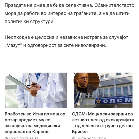
Правдата не смее да биде селективна. Обвинителството
мора да работи во интерес на граѓаните, а не да штити
политички структури.
Неопходна е целосна и независна истрага за случајот
„Мазут“ и одговорност за сите инволвирани.
Вработен во Итна помош со
СДСМ: Мицкоски заврши со
остар предмет му се
летниот дел од екскурзијата
заканувал на медицински
– од денеска стручен дел во
персонал во Карпош
Брисел
10.08.2026 15:17
10.08.2026 15:14