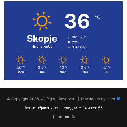
36
℃
Skopje
36º - 26º
22%
Чисто небо
3.47 км/ч
36
38
40
38
37
℃
℃
℃
℃
℃
Mon
Tue
Wed
Thu
Fri
© Copyright 2026, All Rights Reserved | Developed by
Unet
Вести објавени во последните 24 часа: 56
Facebook
Twitter
YouTube
RSS