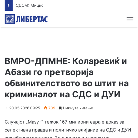
СДСМ: Мицкоски заврши со летниот дел од екскурзијата – од денеска стручен дел во Брисел
М
ВМРО-ДПМНЕ: Коларевиќ и
Абази го претворија
обвинителството во штит на
криминалот на СДС и ДУИ
20.05.2026 09:25
709
1 минута читање
Случајот „Мазут“ тежок 167 милиони евра е доказ за
селективна правда и политичко влијание на СДС и ДУИ
врз обвинителството. За личните интереси на