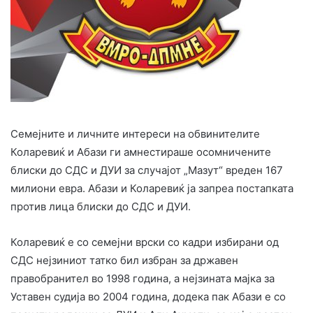
Семејните и личните интереси на обвинителите
Коларевиќ и Абази ги амнестираше осомничените
блиски до СДС и ДУИ за случајот „Мазут“ вреден 167
милиони евра. Абази и Коларевиќ ја запреа постапката
против лица блиски до СДС и ДУИ.
Коларевиќ е со семејни врски со кадри избирани од
СДС нејзиниот татко бил избран за државен
правобранител во 1998 година, а нејзината мајка за
Уставен судија во 2004 година, додека пак Абази е со