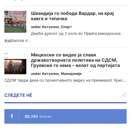
Шкендија го победи Вардар, на крај
кавга и тепачка
under
Актуелно
,
Спорт
Дерби дуелот од 2 коло во Првата македонска
фудбалска л...
Мицкоски со видео ја слави
државотворната политика на СДСМ,
Груевски го нема – велат од партијата
under
Актуелно
,
Македонија
СДСМ тврди дека со промотивното видео на премиерот Хрис...
СЛЕДЕТЕ НÉ
85,740
Фанови