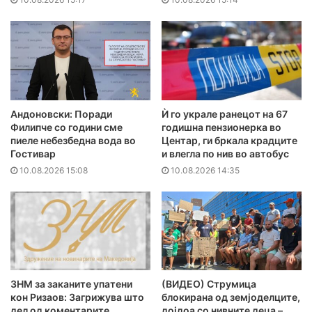
Андоновски: Поради
Ѝ го украле ранецот на 67
Филипче со години сме
годишна пензионерка во
пиеле небезбедна вода во
Центар, ги бркала крадците
Гостивар
и влегла по нив во автобус
10.08.2026 15:08
10.08.2026 14:35
ЗНМ за заканите упатени
(ВИДЕО) Струмица
кон Ризаов: Загрижува што
блокирана од земјоделците,
дел од коментарите
дојдоа со нивните деца –