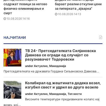
содржат повици за негово
бараат реални откупни цени
физичко елиминирање и
за пиперката „ајварка“
смрт
10.08.2026 14:13
10.08.2026 14:16
НАЈЧИТАНИ
ТВ 24- Претседателката Силјановска
Давкова се огради од случајот со
разузнавачот Тодоровски
under
Актуелно
,
Македонија
Претседателката на државата Гордана Сиљановска Давкова...
Колабирал од жештината додека возел,
изгубил свест и удрил во друго возило
under
Актуелно
,
Македонија
,
Топ вести
Високите температури предизвикале колапс кај
возач, кој...