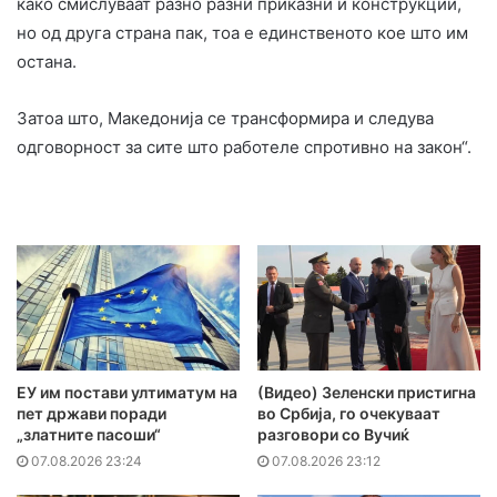
како смислуваат разно разни приказни и конструкции,
но од друга страна пак, тоа е единственото кое што им
остана.
Затоа што, Македонија се трансформира и следува
одговорност за сите што работеле спротивно на закон“.
ЕУ им постави ултиматум на
(Видео) Зеленски пристигна
пет држави поради
во Србија, го очекуваат
„златните пасоши“
разговори со Вучиќ
07.08.2026 23:24
07.08.2026 23:12