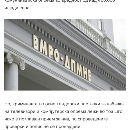
комуникациска опрема во вредност од над 400.000
илјади евра.
Но, криминалот во овие тендерски постапки за набавка
на телевизори и компјутерска опрема лежи во тоа што,
иако е потпишан прием за нив, по спроведените
проверки и попис не се пронајдени.