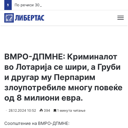
По речиси 30 години почнува судењето за убиството на Тупак Шакур
М
ВМРО-ДПМНЕ: Криминалот
во Лотарија се шири, а Груби
и другар му Перпарим
злоупотребиле многу повеќе
од 8 милиони евра.
28.12.2024 10:52
394
1 минута читање
Соопштение на ВМРО-ДПМНЕ: