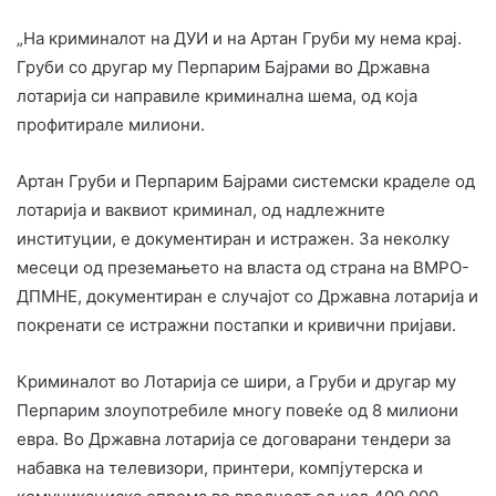
„На криминалот на ДУИ и на Артан Груби му нема крај.
Груби со другар му Перпарим Бајрами во Државна
лотарија си направиле криминална шема, од која
профитирале милиони.
Артан Груби и Перпарим Бајрами системски краделе од
лотарија и ваквиот криминал, од надлежните
институции, е документиран и истражен. За неколку
месеци од преземањето на власта од страна на ВМРО-
ДПМНЕ, документиран е случајот со Државна лотарија и
покренати се истражни постапки и кривични пријави.
Криминалот во Лотарија се шири, а Груби и другар му
Перпарим злоупотребиле многу повеќе од 8 милиони
евра. Во Државна лотарија се договарани тендери за
набавка на телевизори, принтери, компјутерска и