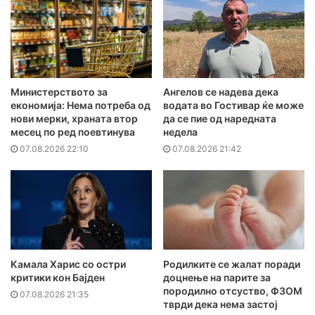
Министерството за
Ангелов се надева дека
економија: Нема потреба од
водата во Гостивар ќе може
нови мерки, храната втор
да се пие од наредната
месец по ред поевтинува
недела
07.08.2026 22:10
07.08.2026 21:42
Камала Харис со остри
Родилките се жалат поради
критики кон Бајден
доцнење на парите за
породилно отсуство, ФЗОМ
07.08.2026 21:35
тврди дека нема застој