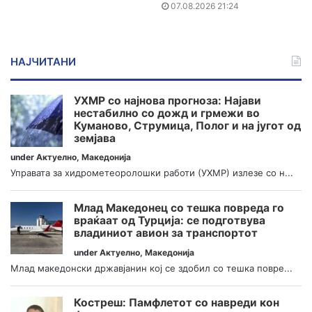
07.08.2026 21:24
НАЈЧИТАНИ
УХМР со најнова прогноза: Најави
нестабилно со дожд и грмежи во
Куманово, Струмица, Полог и на југот од
земјава
under
Актуелно
,
Македонија
Управата за хидрометеоролошки работи (УХМР) излезе со н...
Млад Македонец со тешка повреда го
враќаат од Турција: се подготвува
владиниот авион за транспортот
under
Актуелно
,
Македонија
Млад македонски државјанин кој се здобил со тешка повре...
Костреш: Памфлетот со навреди кон