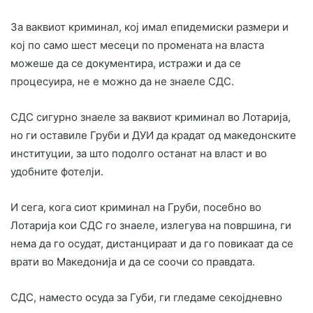
За ваквиот криминал, кој имал епидемиски размери и
кој по само шест месеци по промената на власта
можеше да се документира, истражи и да се
процесуира, не е можно да не знаеле СДС.
СДС сигурно знаеле за ваквиот криминал во Лотарија,
но ги оставиле Груби и ДУИ да крадат од македонските
институции, за што подолго останат на власт и во
удобните фотелји.
И сега, кога сиот криминал на Груби, посебно во
Лотарија кои СДС го знаеле, излегува на површина, ги
нема да го осудат, дистанцираат и да го повикаат да се
врати во Македонија и да се соочи со правдата.
СДС, наместо осуда за Губи, ги гледаме секојдневно