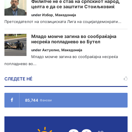
Филипче не е став на српскиот народ,
целта е да се заштити Стоиљковиќ
under
Избор
,
Македонија
Претседателот на опозициската Лига на социјалдемократи...
Младо момче загина во сообраќајна
несреќа попладнево во Бутел
under
Актуелно
,
Македонија
Младо момче загина во сообраќајна несреќа
попладнево во...
СЛЕДЕТЕ НÉ
85,744
Фанови