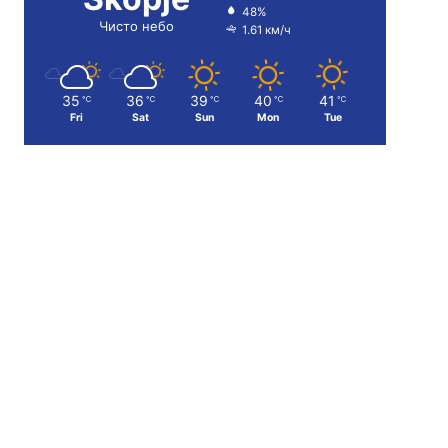
48%
Чисто небо
1.61 км/ч
35
36
39
40
41
℃
℃
℃
℃
℃
Fri
Sat
Sun
Mon
Tue