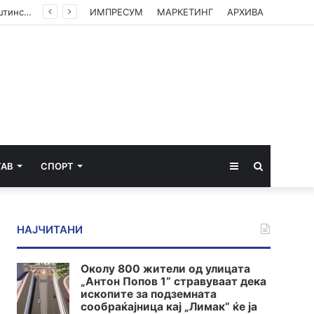
(ФОТО) Ахмети на средба со в.д. амбасадорката на САД: Американската поддршка е суштинска за зачувување на духот на Охридскиот договор
ИМПРЕСУМ
МАРКЕТИНГ
АРХИВА
Sidebar
Пребарај
ТАВ
СПОРТ
за
НАЈЧИТАНИ
Околу 800 жители од улицата
„Антон Попов 1“ стравуваат дека
ископите за подземната
сообраќајница кај „Лимак“ ќе ја