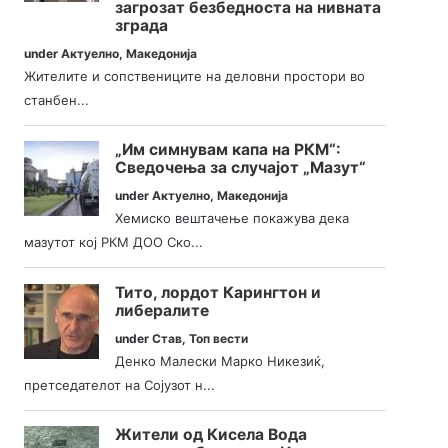
загрозат безбедноста на нивната
зграда
under
Актуелно
,
Македонија
Жителите и сопствениците на деловни простори во
станбен...
„Им симнувам капа на РКМ“:
Сведочења за случајот „Мазут“
under
Актуелно
,
Македонија
Хемиско вештачење покажува дека
мазутот кој РКМ ДОО Ско...
Тито, лордот Карингтон и
либералите
under
Став
,
Топ вести
Денко Малески Марко Никезиќ,
претседателот на Сојузот н...
Жители од Кисела Вода