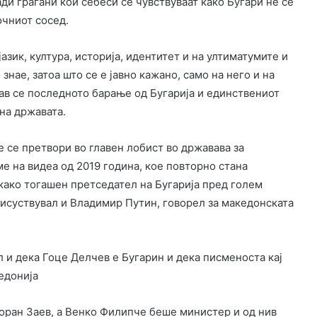
ди граѓани кои себеси се чувствуваат како Бугари не се
очниот сосед.
азик, култура, историја, идентитет и на ултиматумите и
знае, затоа што се е јавно кажано, само на него и на
тав се последното барање од Бугарија и единствениот
на државата.
 се претвори во главен лобист во државава за
е на видеа од 2019 година, кое повторно стана
 како тогашен претседател на Бугарија пред голем
рисуствувал и Владимир Путин, говорел за македонската
 и дека Гоце Делчев е Бугарин и дека писменоста кај
едонија
Зоран Заев, а Венко Филипче беше министер и од нив