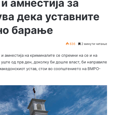
 и амнестија за
ува дека уставните
но барање
836
2 минути читање
ќ и амнестија на криминалите се спремни на се и на
 уште од прв ден, доколку би дошле власт, би направиле
 македонскиот устав, стои во соопштението на ВМРО-