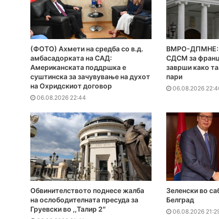
(ФОТО) Ахмети на средба со в.д.
ВМРО-ДПМНЕ: 
амбасадорката на САД:
СДСМ за франц
Американската поддршка е
заврши како та
суштинска за зачувување на духот
пари
на Охридскиот договор
06.08.2026 22:4
06.08.2026 22:44
Обвинителството поднесе жалба
Зеленски во са
на ослободителната пресуда за
Белград
Груевски во ,,Талир 2″
06.08.2026 21:2