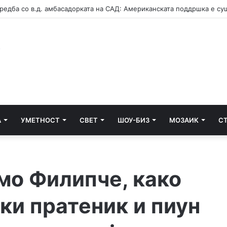
А
УМЕТНОСТ
СВЕТ
ШОУ-БИЗ
МОЗАИК
С
о Филипче, како
ки пратеник и пиун