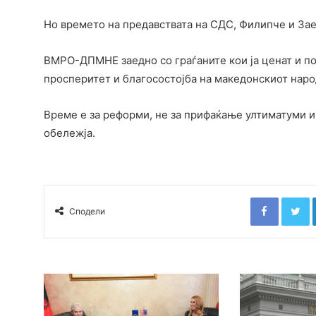
Но времето на предавствата на СДС, Филипче и Зае
ВМРО-ДПМНЕ заедно со граѓаните кои ја ценат и по
просперитет и благосостојба на македонскиот народ
Време е за реформи, не за прифаќање ултиматуми и
обележја.
Faceboo
T
Сподели