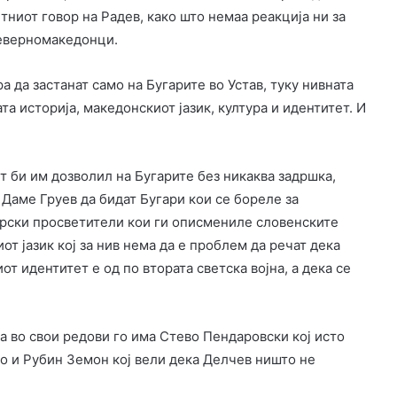
тниот говор на Радев, како што немаа реакција ни за
северномакедонци.
а да застанат само на Бугарите во Устав, туку нивната
а историја, македонскиот јазик, култура и идентитет. И
т би им дозволил на Бугарите без никаква задршка,
 Даме Груев да бидат Бугари кои се бореле за
гарски просветители кои ги описмениле словенските
от јазик кој за нив нема да е проблем да речат дека
от идентитет е од по втората светска војна, а дека се
а во свои редови го има Стево Пендаровски кој исто
ко и Рубин Земон кој вели дека Делчев ништо не