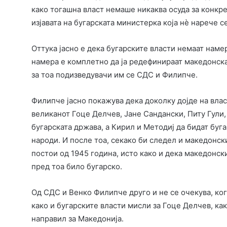
како тогашна власт немаше никаква осуда за конкре
изјавата на бугарската министерка која нè нарече 
Оттука јасно е дека бугарските власти немаат намер
намера е комплетно да ја редефинираат македонскат
за тоа подизведувачи им се СДС и Филипче.
Филипче јасно покажува дека доколку дојде на влас
великанот Гоце Делчев, Јане Сандански, Питу Гули,
бугарската држава, а Кирил и Методиј да бидат бу
народи. И после тоа, секако би следел и македонски
постои од 1945 година, исто како и дека македонски
пред тоа било бугарско.
Од СДС и Венко Филипче друго и не се очекува, ког
како и бугарските власти мисли за Гоце Делчев, ка
направил за Македонија.