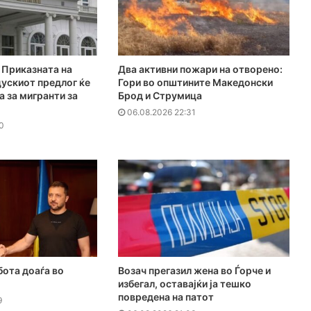
Приказната на
Два активни пожари на отворено:
ускиот предлог ќе
Гори во општините Македонски
а за мигранти за
Брод и Струмица
06.08.2026 22:31
0
бота доаѓа во
Возач прегазил жена во Ѓорче и
избегал, оставајќи ја тешко
повредена на патот
9