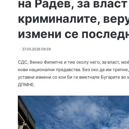
на Радев, за власт
криминалите, вер
измени се послед
27.05.2026 09:39
СДС, Венко Филипче и тие околу него, за власт, мо
нови национални предавства. Без око да им трепне,
уставни измени со кои би ги вметнале Бугарите во
ДПМНЕ.