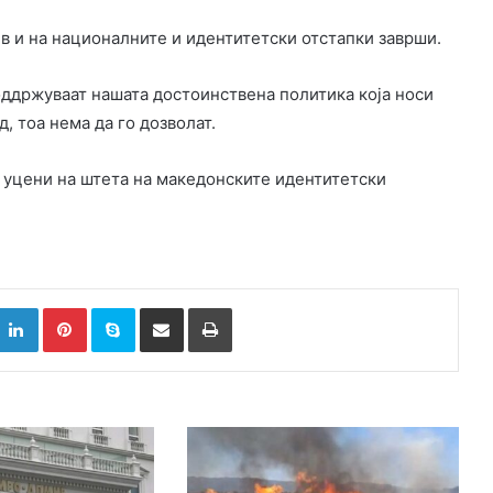
в и на националните и идентитетски отстапки заврши.
ддржуваат нашата достоинствена политика која носи
, тоа нема да го дозволат.
 уцени на штета на македонските идентитетски
k
witter
LinkedIn
Pinterest
Skype
Сподели преку Е-маил
Испринтај