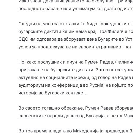
Иако знаат дека впишувањето на околу две, три илја
последното барање или ултиматум кој доаѓа од ист
Следни на маса за отстапки ќе бидат македонскиот ј
бугарските диктати ќе им нема крај. Тоа Филипче го 
СДС им одговара да зборуваат дека Бугарите во Ус
услов за продолжување на евроинтегративниот пат 
Но, како послушник и пиун на Румен Радев, Филипче
прифаќање на бугарските диктати. Затоа потсетувам
актуелно на социјалните мрежи, од говор на Радев
аудиториум на конференција во Русија, на којшто п
историја во бугарски контекст.
Во своето тогашно обраќање, Румен Радев зборувал
словенските народи дошла од Бугарија, а не од Мак
Во тоа време владата во Македонија ја предводел 