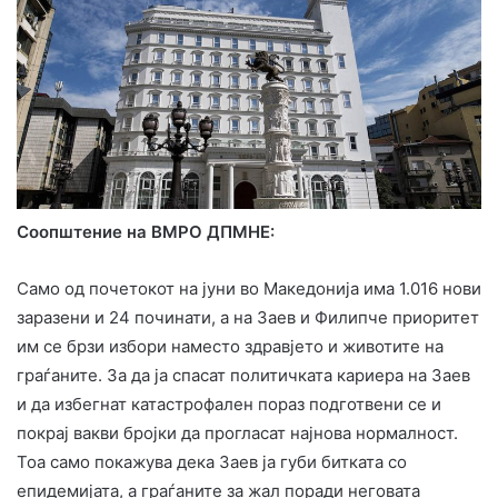
Соопштение на ВМРО ДПМНЕ:
Само од почетокот на јуни во Македонија има 1.016 нови
заразени и 24 починати, а на Заев и Филипче приоритет
им се брзи избори наместо здравјето и животите на
граѓаните. За да ја спасат политичката кариера на Заев
и да избегнат катастрофален пораз подготвени се и
покрај вакви бројки да прогласат најнова нормалност.
Тоа само покажува дека Заев ја губи битката со
епидемијата, а граѓаните за жал поради неговата