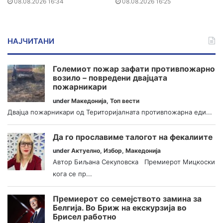
08.08.2026 16:34
08.08.2026 16:25
НАЈЧИТАНИ
Големиот пожар зафати противпожарно
возило – повредени двајцата
пожарникари
under
Македонија
,
Топ вести
Двајца пожарникари од Територијалната противпожарна еди...
Да го прославиме талогот на фекалиите
under
Актуелно
,
Избор
,
Македонија
Автор Биљана Секуловска Премиерот Мицкоски
кога се пр...
Премиерот со семејството замина за
Белгија. Во Бриж на екскурзија во
Брисел работно