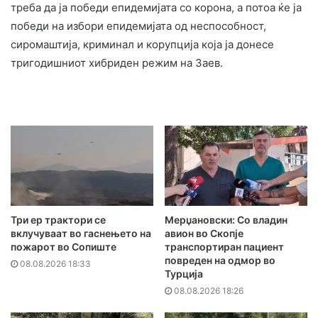
треба да ја победи епидемијата со корона, а потоа ќе ја
победи на избори епидемијата од неспособност,
сиромаштија, криминал и корупција која ја донесе
тригодишниот хибриден режим на Заев.
Три ер трактори се
Мерџановски: Со владин
вклучуваат во гаснењето на
авион во Скопје
пожарот во Сопиште
транспортиран пациент
повреден на одмор во
08.08.2026 18:33
Турција
08.08.2026 18:26