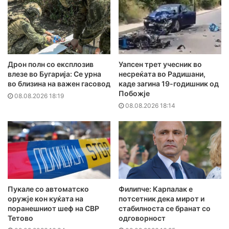
Дрон полн со експлозив
Уапсен трет учесник во
влезе во Бугарија: Се урна
несреќата во Радишани,
во близина на важен гасовод
каде загина 19-годишник од
Побожје
08.08.2026 18:19
08.08.2026 18:14
Пукале со автоматско
Филипче: Карпалак е
оружје кон куќата на
потсетник дека мирот и
поранешниот шеф на СВР
стабилноста се бранат со
Тетово
одговорност