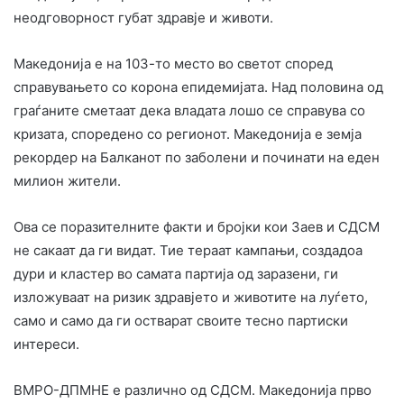
неодговорност губат здравје и животи.
Македонија е на 103-то место во светот според
справувањето со корона епидемијата. Над половина од
граѓаните сметаат дека владата лошо се справува со
кризата, споредено со регионот. Македонија е земја
рекордер на Балканот по заболени и починати на еден
милион жители.
Ова се поразителните факти и бројки кои Заев и СДСМ
не сакаат да ги видат. Тие тераат кампањи, создадоа
дури и кластер во самата партија од заразени, ги
изложуваат на ризик здравјето и животите на луѓето,
само и само да ги остварат своите тесно партиски
интереси.
ВМРО-ДПМНЕ е различно од СДСМ. Македонија прво