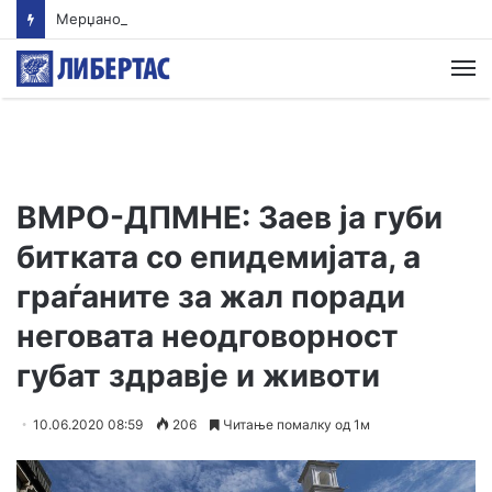
Мерџановски: Со владин авион во Скопје транспортиран пациент повреден на одмор во Турција
М
ВМРО-ДПМНЕ: Заев ја губи
битката со епидемијата, а
граѓаните за жал поради
неговата неодговорност
губат здравје и животи
10.06.2020 08:59
206
Читање помалку од 1м