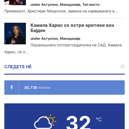
under
Актуелно
,
Македонија
,
Топ вести
Премиерот, Христијан Мицкоски, замина на најавуваната е...
Камала Харис со остри критики кон
Бајден
under
Актуелно
,
Македонија
Поранешната потпретседателка на САД, Камала
Харис, сè п...
СЛЕДЕТЕ НÉ
85,739
Фанови
32
℃