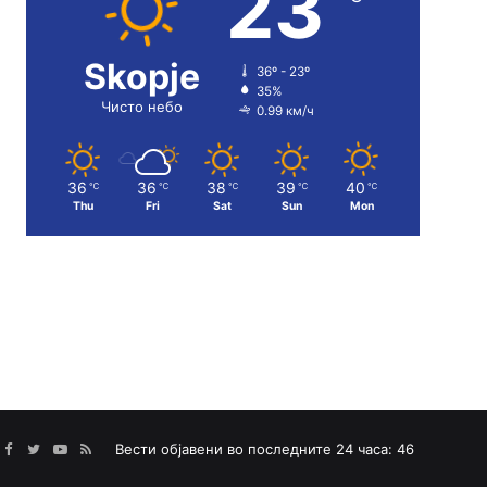
23
Skopje
36º - 23º
35%
Чисто небо
0.99 км/ч
36
36
38
39
40
℃
℃
℃
℃
℃
Thu
Fri
Sat
Sun
Mon
Facebook
Twitter
YouTube
RSS
Вести објавени во последните 24 часа: 46