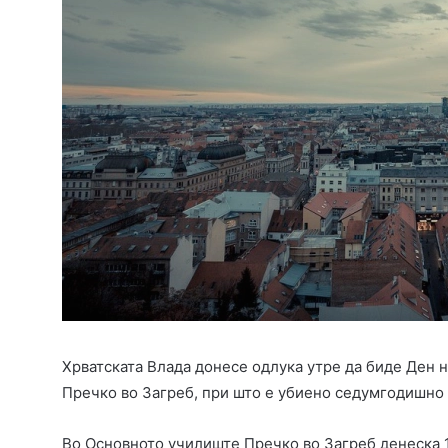
Хрватската Влада донесе одлука утре да биде Ден 
Пречко во Загреб, при што е убиено седумгодишно 
Во Основното училиште Пречко во Загреб денеска 