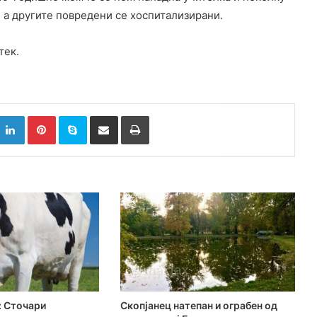
 а другите повредени се хоспитализирани.
тек.
k
witter
LinkedIn
Pinterest
Skype
Сподели преку Е-маил
Испринтај
 Сточари
Скопјанец натепан и ограбен од