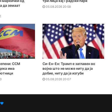
и маркички од
три лица кај Градски парк
за да земаат
05.08.2026 20:58
2
тепени: ССМ
Си-Ен-Ен: Трамп е заглавен во
дека има
војна што не може ниту да ја
ботници
добие, ниту да ја изгуби
30
05.08.2026 20:07