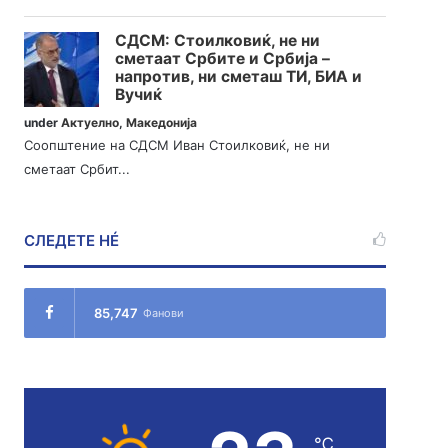
СДСМ: Стоилковиќ, не ни
сметаат Србите и Србија –
напротив, ни сметаш ТИ, БИА и
Вучиќ
under
Актуелно
,
Македонија
Соопштение на СДСМ Иван Стоилковиќ, не ни
сметаат Србит...
СЛЕДЕТЕ НÉ
85,747
Фанови
℃