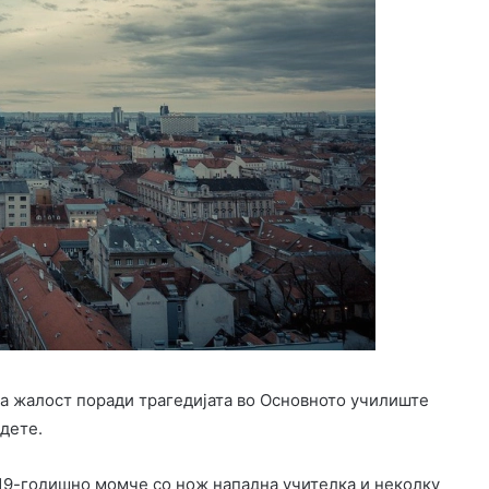
на жалост поради трагедијата во Основното училиште
дете.
19-годишно момче со нож нападна учителка и неколку