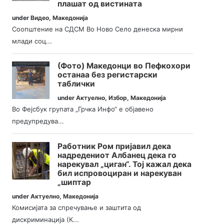
плашат од вистината
under
Видео
,
Македонија
Соопштение на СДСМ Во Ново Село денеска мирни
млади соц...
(Фото) Македонци во Пефкохори
останаа без регистарски
таблички
under
Актуелно
,
Избор
,
Македонија
Во Фејсбук групата „Грчка Инфо“ е објавено
предупредува...
Работник Ром пријавил дека
надредениот Албанец дека го
нарекувал „циган“. Тој кажал дека
бил испровоциран и нарекуван
„шиптар
under
Актуелно
,
Македонија
Комисијата за спречување и заштита од
дискриминација (К...