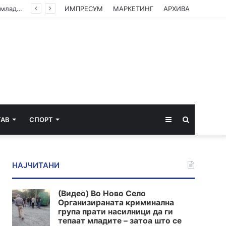
(Видео) Во Ново Село Организираната криминална група прати насилници да ги тепаат младите – затоа што се плашат од вистината
ИМПРЕСУМ
МАРКЕТИНГ
АРХИВА
Sidebar
Пребарај
ТАВ
СПОРТ
за
НАЈЧИТАНИ
(Видео) Во Ново Село
Организираната криминална
група прати насилници да ги
тепаат младите – затоа што се