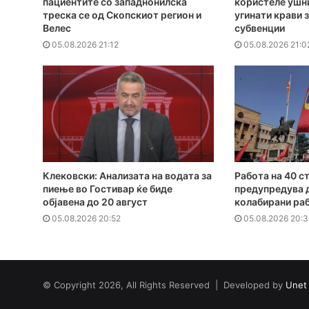
пациентите сo западнонилска
користеле ушн
треска се од Скопскиот регион и
угинати крави 
Велес
субвенции
05.08.2026 21:12
05.08.2026 21:0
Клековски: Анализата на водата за
Работа на 40 с
пиење во Гостивар ќе биде
предупредува 
објавена до 20 август
колабирани ра
05.08.2026 20:52
05.08.2026 20:
© Copyright 2026, All Rights Reserved | Developed by
Unet