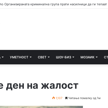
А
УМЕТНОСТ
СВЕТ
ШОУ-БИЗ
МОЗАИК
С
е ден на жалост
1,107
Читање помалку од 1м