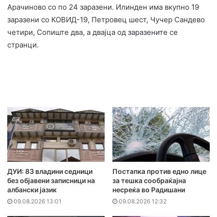
Арачиново со по 24 заразени. Илинден има вкупно 19
заразени со КОВИД-19, Петровец шест, Чучер Сандево
четири, Сопиште два, а двајца од заразените се
странци.
ДУИ: 83 владини седници
Постапка против едно лице
без објавени записници на
за тешка сообраќајна
албански јазик
несреќа во Радишани
09.08.2026 13:01
09.08.2026 12:32