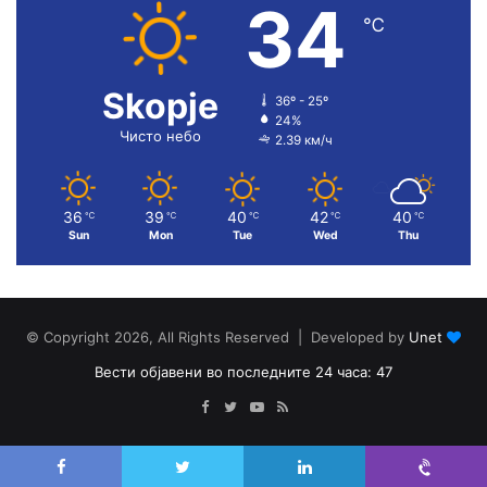
34
℃
Skopje
36º - 25º
24%
Чисто небо
2.39 км/ч
36
39
40
42
40
℃
℃
℃
℃
℃
Sun
Mon
Tue
Wed
Thu
© Copyright 2026, All Rights Reserved | Developed by
Unet
Вести објавени во последните 24 часа: 47
Facebook
Twitter
YouTube
RSS