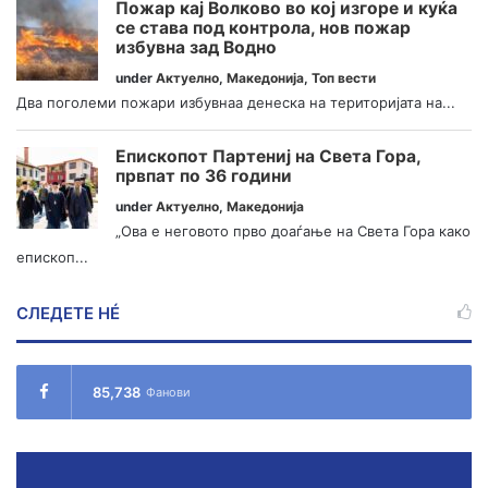
Пожар кај Волково во кој изгоре и куќа
се става под контрола, нов пожар
избувна зад Водно
under
Актуелно
,
Македонија
,
Топ вести
Два поголеми пожари избувнаа денеска на територијата на...
Епископот Партениј на Света Гора,
првпат по 36 години
under
Актуелно
,
Македонија
„Ова е неговото прво доаѓање на Света Гора како
епископ...
СЛЕДЕТЕ НÉ
85,738
Фанови