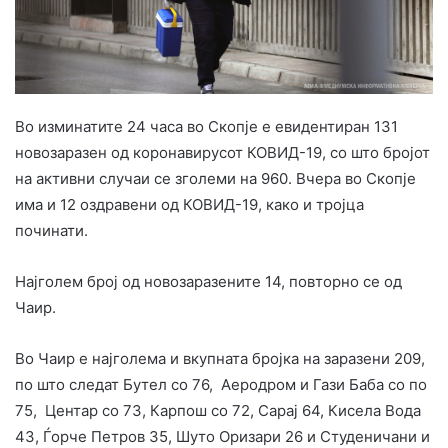
Во изминатите 24 часа во Скопје е евидентиран 131
новозаразен од коронавирусот КОВИД-19, со што бројот
на активни случаи се зголеми на 960. Вчера во Скопје
има и 12 оздравени од КОВИД-19, како и тројца
починати.
Најголем број од новозаразените 14, повторно се од
Чаир.
Во Чаир е најголема и вкупната бројка на заразени 209,
по што следат Бутел со 76, Аеродром и Гази Баба со по
75, Центар со 73, Карпош со 72, Сарај 64, Кисела Вода
43, Ѓорче Петров 35, Шуто Оризари 26 и Студеничани и