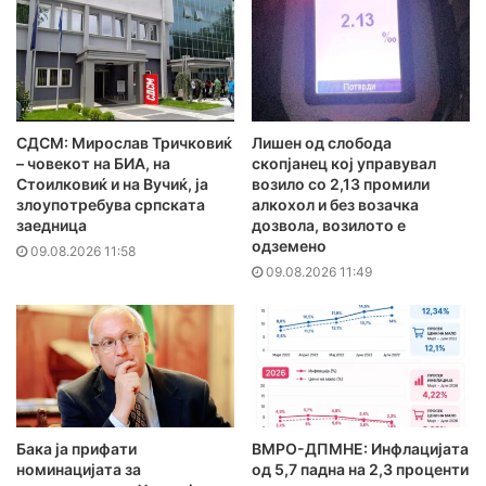
СДСМ: Мирослав Тричковиќ
Лишен од слобода
– човекот на БИА, на
скопјанец кој управувал
Стоилковиќ и на Вучиќ, ја
возило со 2,13 промили
злоупотребува српската
алкохол и без возачка
заедница
дозвола, возилото е
одземено
09.08.2026 11:58
09.08.2026 11:49
Бака ја прифати
ВМРО-ДПМНЕ: Инфлацијата
номинацијата за
од 5,7 падна на 2,3 проценти