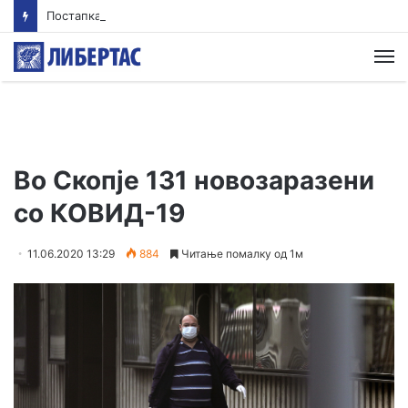
Постапка против едно лице за тешка сообраќајна несреќа во Радишани
М
Во Скопје 131 новозаразени
со КОВИД-19
11.06.2020 13:29
884
Читање помалку од 1м