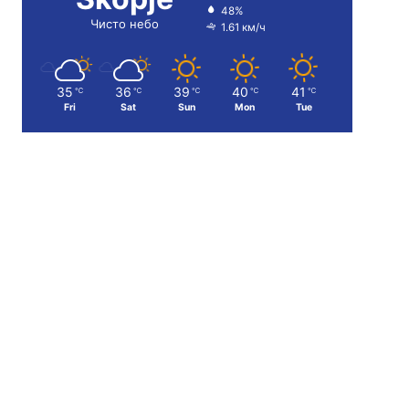
48%
Чисто небо
1.61 км/ч
35
36
39
40
41
℃
℃
℃
℃
℃
Fri
Sat
Sun
Mon
Tue