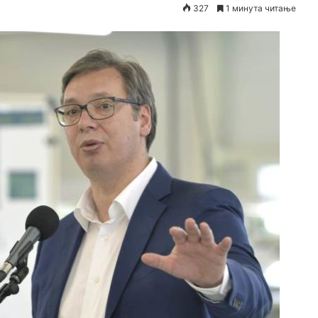
327
1 минута читање