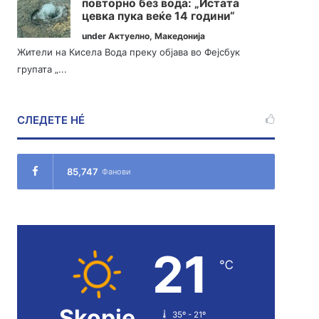
повторно без вода: „Истата
цевка пука веќе 14 години“
under
Актуелно
,
Македонија
Жители на Кисела Вода преку објава во Фејсбук
групата „...
СЛЕДЕТЕ НÉ
85,747
Фанови
21
℃
Skopje
35º - 21º