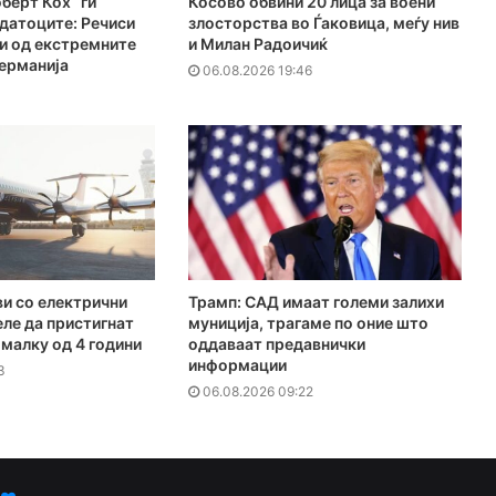
берт Кох“ ги
Косово обвини 20 лица за воени
датоците: Речиси
злосторства во Ѓаковица, меѓу нив
и од екстремните
и Милан Радоичиќ
ерманија
06.08.2026 19:46
1
и со електрични
Трамп: САД имаат големи залихи
ле да пристигнат
муниција, трагаме по оние што
омалку од 4 години
оддаваат предавнички
информации
3
06.08.2026 09:22