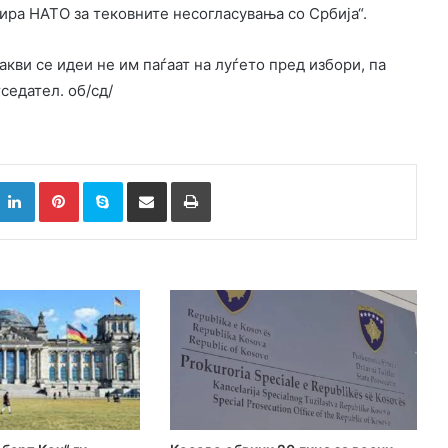
ира НАТО за тековните несогласувања со Србија“.
кви се идеи не им паѓаат на луѓето пред избори, па
седател. об/сд/
k
witter
LinkedIn
Pinterest
Skype
Сподели преку Е-маил
Испринтај