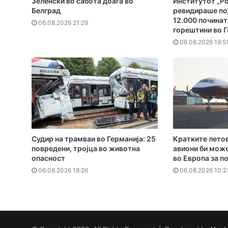
Зеленски во сабота доаѓа во
Институтот „Ро
Белград
ревидираше по
12.000 починат
06.08.2026 21:29
горештини во Г
06.08.2026 19:5
Судир на трамваи во Германија: 25
Кратките летов
повредени, тројца во животна
авиони би може
опасност
во Европа за п
06.08.2026 18:26
06.08.2026 10:2