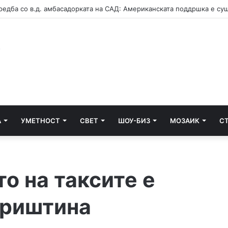
А
УМЕТНОСТ
СВЕТ
ШОУ-БИЗ
МОЗАИК
С
о на таксите е
Приштина