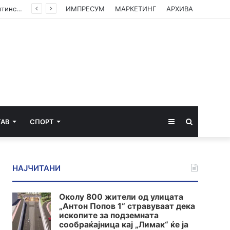
(ФОТО) Ахмети на средба со в.д. амбасадорката на САД: Американската поддршка е суштинска за зачувување на духот на Охридскиот договор
ИМПРЕСУМ
МАРКЕТИНГ
АРХИВА
Sidebar
Пребарај
ТАВ
СПОРТ
за
НАЈЧИТАНИ
Околу 800 жители од улицата
„Антон Попов 1“ стравуваат дека
ископите за подземната
сообраќајница кај „Лимак“ ќе ја