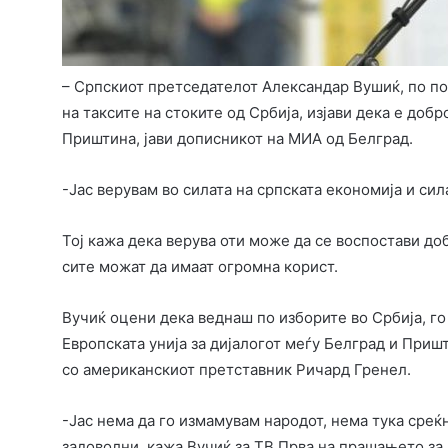
– Српскиот претседателот Александар Вушиќ, по по
на таксите на стоките од Србија, изјави дека е добр
Приштина, јави дописникот на МИА од Белград.
-Јас верувам во силата на српската економија и сил
Тој кажа дека верува оти може да се воспостави до
сите можат да имаат огромна корист.
Вучиќ оцени дека веднаш по изборите во Србија, г
Европската унија за дијалогот меѓу Белград и Пришт
со американскиот претставник Ричард Гренел.
-Јас нема да го измамувам народот, нема тука среќ
задоволни, кажа Вучиќ за ТВ Прва на прашањето за