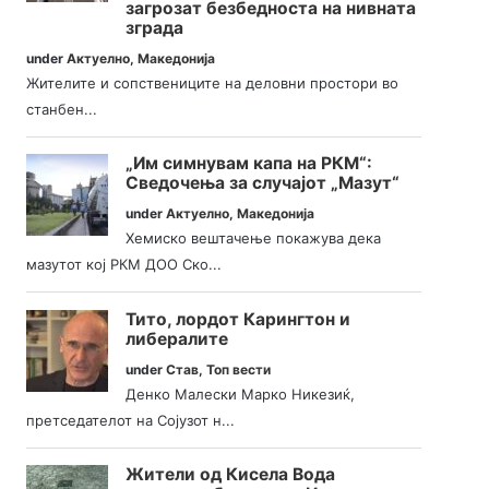
загрозат безбедноста на нивната
зграда
under
Актуелно
,
Македонија
Жителите и сопствениците на деловни простори во
станбен...
„Им симнувам капа на РКМ“:
Сведочења за случајот „Мазут“
under
Актуелно
,
Македонија
Хемиско вештачење покажува дека
мазутот кој РКМ ДОО Ско...
Тито, лордот Карингтон и
либералите
under
Став
,
Топ вести
Денко Малески Марко Никезиќ,
претседателот на Сојузот н...
Жители од Кисела Вода