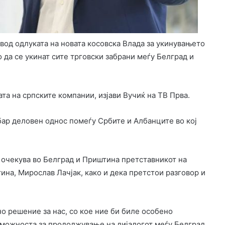
вод одлуката на новата косовска Влада за укинувањето
о да се укинат сите трговски забрани меѓу Белград и
ата на српските компании, изјави Вучиќ на ТВ Прва.
бар деловен однос помеѓу Србите и Албанците во кој
о очекува во Белград и Приштина претставникот на
ина, Мирослав Лачјак, како и дека претстои разговор и
но решение за нас, со кое ние би биле особено
 можноста за продолжување на дијалогот меѓу Белград