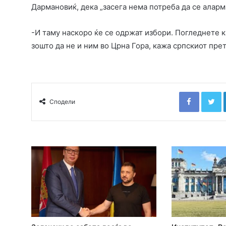
Дармановиќ, дека „засега нема потреба да се аларм
-И таму наскоро ќе се одржат избори. Погледнете ка
зошто да не и ним во Црна Гора, кажа српскиот прет
Faceboo
T
Сподели