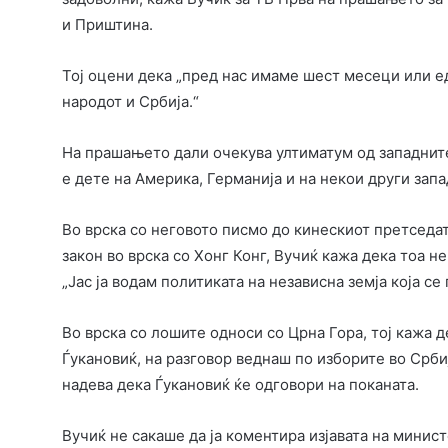
и Приштина.
Тој оцени дека „пред нас имаме шест месеци или е
народот и Србија.“
На прашањето дали очекува ултиматум од западните 
е дете на Америка, Германија и на некои други запа
Во врска со неговото писмо до кинескиот претседа
закон во врска со Хонг Конг, Вучиќ кажа дека тоа 
„Јас ја водам политиката на независна земја која се
Во врска со лошите односи со Црна Гора, тој кажа 
Ѓукановиќ, на разговор веднаш по изборите во Србиј
надева дека Ѓукановиќ ќе одговори на поканата.
Вучиќ не сакаше да ја коментира изјавата на минис