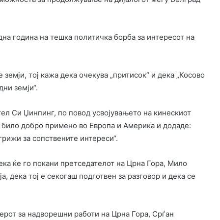
дна година на тешка политичка борба за интересот на
земји, тој кажа дека очекува „притисок“ и дека „Косово
дни земји“.
тел Си Џинпинг, по повод усвојувањето на кинескиот
не било добро примено во Европа и Америка и додаде:
 грижи за сопствените интереси“.
дека ќе го покани претседателот на Црна Гора, Мило
а, дека тој е секогаш подготвен за разговор и дека се
терот за надворешни работи на Црна Гора, Срѓан