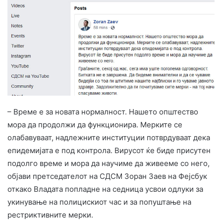
– Време е за новата нормалност. Нашето општество
мора да продолжи да функционира. Мерките се
олабавуваат, надлежните институции потврдуваат дека
епидемијата е под контрола. Вирусот ќе биде присутен
подолго време и мора да научиме да живееме со него,
објави претседателот на СДСМ Зоран Заев на Фејсбук
откако Владата попладне на седница усвои одлуки за
укинување на полицискиот час и за попуштање на
рестриктивните мерки.