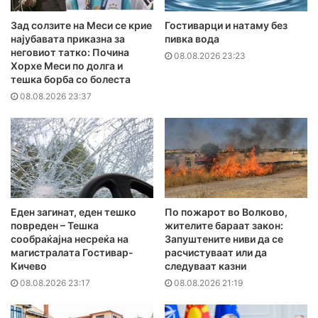
Зад солзите на Меси се крие
Гостиварци и натаму без
најубавата приказна за
пивка вода
неговиот татко: Почина
08.08.2026 23:23
Хорхе Меси по долга и
тешка борба со болеста
08.08.2026 23:37
Еден загинат, еден тешко
По пожарот во Волково,
повреден – Тешка
жителите бараат закон:
сообраќајна несреќа на
Запуштените ниви да се
магистралата Гостивар-
расчистуваат или да
Кичево
следуваат казни
08.08.2026 23:17
08.08.2026 21:19