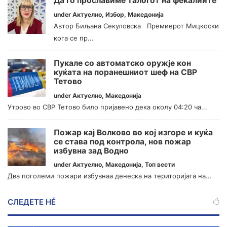
Да го прославиме талогот на фекалиите
under
Актуелно
,
Избор
,
Македонија
Автор Биљана Секуловска Премиерот Мицкоски
кога се пр...
Пукале со автоматско оружје кон
куќата на поранешниот шеф на СВР
Тетово
under
Актуелно
,
Македонија
Утрово во СВР Тетово било пријавено дека околу 04:20 ча...
Пожар кај Волково во кој изгоре и куќа
се става под контрола, нов пожар
избувна зад Водно
under
Актуелно
,
Македонија
,
Топ вести
Два поголеми пожари избувнаа денеска на територијата на...
СЛЕДЕТЕ НÉ