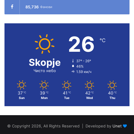
85,736
Фанови
26
℃
Skopje
37º - 26º
46%
Чисто небо
1.59 км/ч
37
39
41
42
40
℃
℃
℃
℃
℃
Sun
Mon
Tue
Wed
Thu
© Copyright 2026, All Rights Reserved | Developed by
Unet