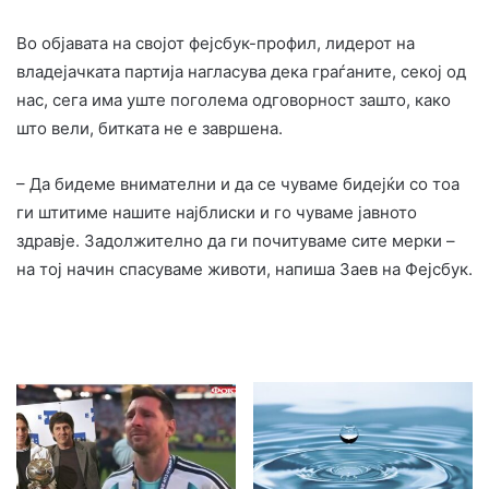
Во објавата на својот фејсбук-профил, лидерот на
владејачката партија нагласува дека граѓаните, секој од
нас, сега има уште поголема одговорност зашто, како
што вели, битката не е завршена.
– Да бидеме внимателни и да се чуваме бидејќи со тоа
ги штитиме нашите најблиски и го чуваме јавното
здравје. Задолжително да ги почитуваме сите мерки –
на тој начин спасуваме животи, напиша Заев на Фејсбук.