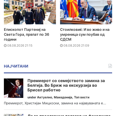
Епископот Партениј на
Стоилковиќ: И во живо и на
Света Гора, првпат по 36
умреница сум поубав од
години
СДСМ
08.08.2026 21:15
08.08.2026 21:09
НАЈЧИТАНИ
Премиерот со семејството замина за
Белгија. Во Бриж на екскурзија во
Брисел работно
under
Актуелно
,
Македонија
,
Топ вести
Премиерот, Христијан Мицкоски, замина на најавуваната е...