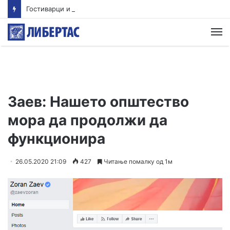
Гостиварци и натаму без пивка вода
М
Заев: Нашето општество
мора да продолжи да
функционира
26.05.2020 21:09
427
Читање помалку од 1м