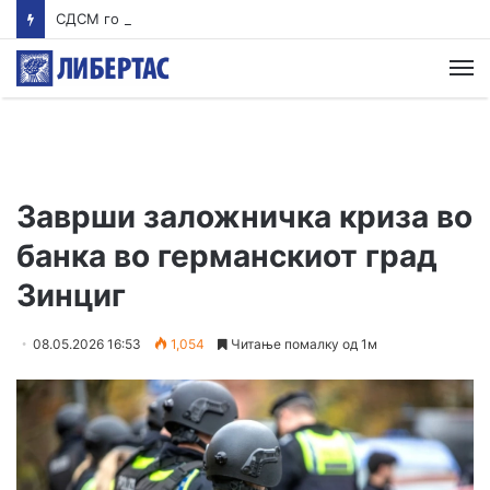
СДСМ го прозва обвинителот за случајот Гостивар: Дали и Савески е на екскурзија?
М
Заврши заложничка криза во
банка во германскиот град
Зинциг
08.05.2026 16:53
1,054
Читање помалку од 1м