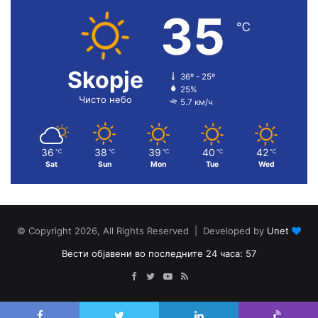
35
℃
Skopje
36º - 25º
25%
Чисто небо
5.7 км/ч
36
38
39
40
42
℃
℃
℃
℃
℃
Sat
Sun
Mon
Tue
Wed
© Copyright 2026, All Rights Reserved | Developed by
Unet
Вести објавени во последните 24 часа: 57
Facebook
Twitter
YouTube
RSS