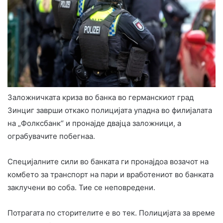
Заложничката криза во банка во германскиот град
Зинциг заврши откако полицијата упадна во филијалата
на „Фолксбанк“ и пронајде двајца заложници, а
ограбувачите побегнаа.
Специјалните сили во банката ги пронајдоа возачот на
комбето за транспорт на пари и вработениот во банката
заклучени во соба. Тие се неповредени.
Потрагата по сторителите е во тек. Полицијата за време