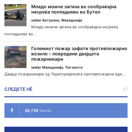
Младо момче загина во сообраќајна
несреќа попладнево во Бутел
under
Актуелно
,
Македонија
Младо момче загина во сообраќајна несреќа
попладнево во...
Големиот пожар зафати противпожарно
возило – повредени двајцата
пожарникари
under
Македонија
,
Топ вести
Двајца пожарникари од Територијалната противпожарна еди...
СЛЕДЕТЕ НÉ
85,739
Фанови