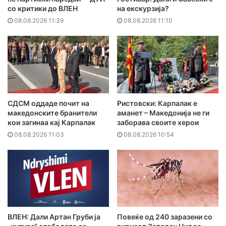
со критики до ВЛЕН
на екскурзија?
08.08.2026 11:39
08.08.2026 11:10
СДСМ оддаде почит на
Ристовски: Карпалак е
македонските бранители
аманет – Македонија не ги
кои загинаа кај Карпалак
заборава своите херои
08.08.2026 11:03
08.08.2026 10:54
ВЛЕН: Дали Артан Груби ја
Повеќе од 240 заразени со