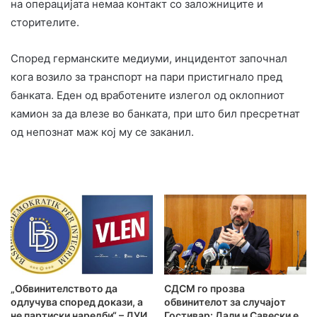
на операцијата немаа контакт со заложниците и
сторителите.
Според германските медиуми, инцидентот започнал
кога возило за транспорт на пари пристигнало пред
банката. Еден од вработените излегол од оклопниот
камион за да влезе во банката, при што бил пресретнат
од непознат маж кој му се заканил.
„Обвинителството да
СДСМ го прозва
одлучува според докази, а
обвинителот за случајот
не партиски наредби“ – ДУИ
Гостивар: Дали и Савески е