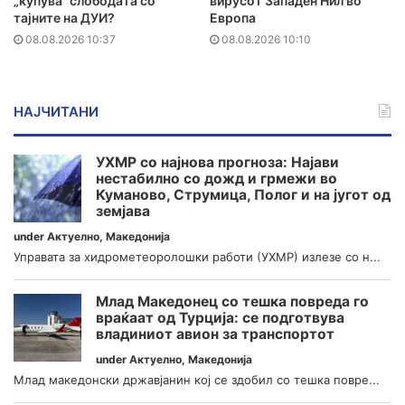
„купува“ слободата со
вирусот Западен Нил во
тајните на ДУИ?
Европа
08.08.2026 10:37
08.08.2026 10:10
НАЈЧИТАНИ
УХМР со најнова прогноза: Најави
нестабилно со дожд и грмежи во
Куманово, Струмица, Полог и на југот од
земјава
under
Актуелно
,
Македонија
Управата за хидрометеоролошки работи (УХМР) излезе со н...
Млад Македонец со тешка повреда го
враќаат од Турција: се подготвува
владиниот авион за транспортот
under
Актуелно
,
Македонија
Млад македонски државјанин кој се здобил со тешка повре...