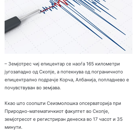
– Земјотрес чиј епицентар се наоѓа 165 километри
југозападно од Скопје, а потекнува од пограничното
епицентрално подрачје Корча, Албанија, попладнево е
почувствуван во земјава.
Ккао што соопшти Сеизмолошка опсерваторија при
Природно-математичкиот факултет во Скопје,
земјотресот е регистриран денеска во 17 часот и 35
минути.