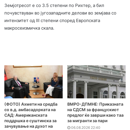
Земјотресот е со 3.5 степени по Рихтер, а бил
почувствуван во југозападните делови во земјава со
интензитет од III степени според Европската
макросеизмичка скала.
(ФОТО) Ахмети на средба
ВМРО-ДПМНЕ: Приказната
со в.д. амбасадорката на
на СДСМ за францускиот
САД: Американската
предлог ќе заврши како таа
поддршка е суштинска за
за мигранти за пари
зачувување на духот на
06.08.2026 22:40