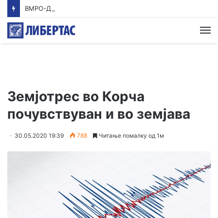
ВМРО-ДПМНЕ: Приказната на СДСМ за францускиот предлог ќе заврши како таа за мигранти за пари
М
Земјотрес во Корча
почувствуван и во земјава
30.05.2020 19:39
788
Читање помалку од 1м