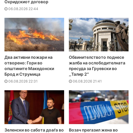
Охридскиот договор
06.08.2026 22:44
Два активни пожари на
Обвинителството поднесе
отворено: Гори во
жалба на ослободителната
општините Македонски
пресуда за Груевски во
Брод и Струмица
,,Талир 2″
06.08.2026 22:31
06.08.2026 21:41
Зеленски во сабота доаѓа во
Возач прегазил жена во