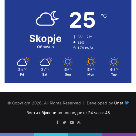
25
℃
Skopje
35º - 21º
39%
Облачно
1.79 км/ч
35
37
39
39
40
℃
℃
℃
℃
℃
Fri
Sat
Sun
Mon
Tue
© Copyright 2026, All Rights Reserved | Developed by
Unet
Вести објавени во последните 24 часа: 45
Facebook
Twitter
YouTube
RSS