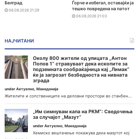
Белград
Ѓорче и избегал, оставајќи ја
тешко повредена на патот
06.08.2026 21:29
06.08.2026 21:03
НАЈЧИТАНИ
Околу 800 жители од улицата „Антон
Попов 1“ стравуваат дека ископите за
подземната сообраќајница кај „Лимак“
ќе ја загрозат безбедноста на нивната
зграда
under
Актуелно
,
Македонија
Жителите и сопствениците на деловни простори во станбен...
„Им симнувам капа на РКМ“: Сведочења
за случајот „Мазут“
under
Актуелно
,
Македонија
Хемиско вештачење покажува дека мазутот кој