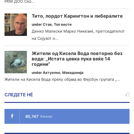
РКМ ДОО Ско...
Тито, лордот Карингтон и либералите
under
Став
,
Топ вести
Денко Малески Марко Никезиќ, претседателот
на Сојузот н...
Жители од Кисела Вода повторно без
вода: „Истата цевка пука веќе 14
години“
under
Актуелно
,
Македонија
Жители на Кисела Вода преку објава во Фејсбук групата „...
СЛЕДЕТЕ НÉ
85,747
Фанови