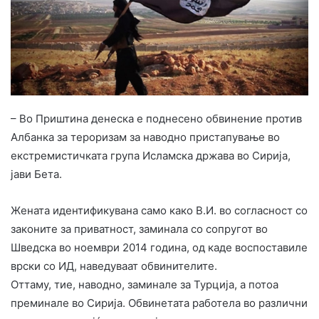
– Во Приштина денеска е поднесено обвинение против
Албанка за тероризам за наводно пристапување во
екстремистичката група Исламска држава во Сирија,
јави Бета.
Жената идентификувана само како В.И. во согласност со
законите за приватност, заминала со сопругот во
Шведска во ноември 2014 година, од каде воспоставиле
врски со ИД, наведуваат обвинителите.
Оттаму, тие, наводно, заминале за Турција, а потоа
преминале во Сирија. Обвинетата работела во различни