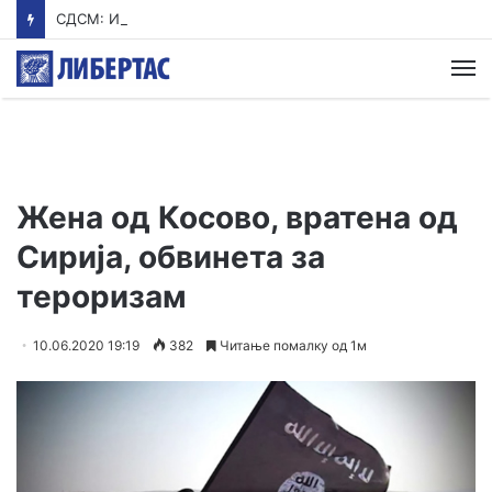
СДСМ: Итна истрага за насилниците што ги нападнаа младите во Ново Село
М
Жена од Косово, вратена од
Сирија, обвинета за
тероризам
10.06.2020 19:19
382
Читање помалку од 1м