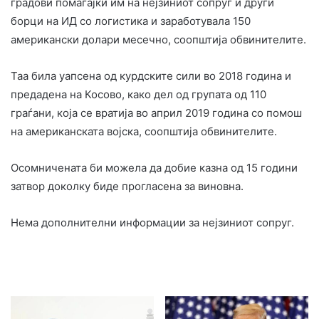
градови помагајќи им на нејзиниот сопруг и други
борци на ИД со логистика и заработувала 150
американски долари месечно, соопштија обвинителите.
Таа била уапсена од курдските сили во 2018 година и
предадена на Косово, како дел од групата од 110
граѓани, која се вратија во април 2019 година со помош
на американската војска, соопштија обвинителите.
Осомничената би можела да добие казна од 15 години
затвор доколку биде прогласена за виновна.
Нема дополнителни информации за нејзиниот сопруг.