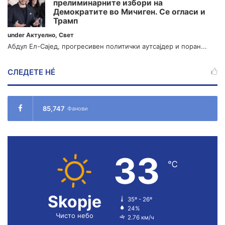
прелиминарните избори на
Демократите во Мичиген. Се огласи и
Трамп
under
Актуелно
,
Свет
Абдул Ел-Сајед, прогресивен политички аутсајдер и поран...
СЛЕДЕТЕ НÉ
85,747
Фанови
33
℃
Skopje
35º - 26º
24%
Чисто небо
2.76 км/ч