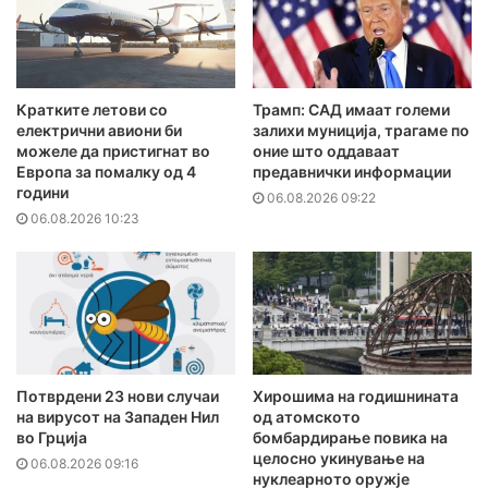
Кратките летови со
Трамп: САД имаат големи
електрични авиони би
залихи муниција, трагаме по
можеле да пристигнат во
оние што оддаваат
Европа за помалку од 4
предавнички информации
години
06.08.2026 09:22
06.08.2026 10:23
Потврдени 23 нови случаи
Хирошима на годишнината
на вирусот на Западен Нил
од атомското
во Грција
бомбардирање повика на
целосно укинување на
06.08.2026 09:16
нуклеарното оружје