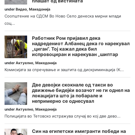
плашат од вистината
under
Видео
,
Македонија
Соопштение на СДСМ Во Ново Село денеска мирни млади
соц...
Работник Ром пријавил дека
надредениот Албанец дека го нарекувал
„циган“. Тој кажал дека бил
испровоциран и нарекуван „шиптар
under
Актуелно
,
Македонија
Комисијата за спречување и заштита од дискриминација (К...
Две девојки скокнале од такси во
движење бидејќи возачот не ги однел на
локацијата што ја побарале и
непримерно се однесувал
under
Актуелно
,
Македонија
Полицијата во Тетовско истражува случај во кој две дево...
Син на египетски имигранти победи на