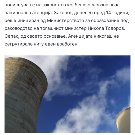
поништување на законот со кој беше основана оваа
национална агенција. Законот, донесен пред 14 години,
беше инициран од Министерството за образование под
раководство на тогашниот министер Никола Тодоров.
Сепак, од своето основање, Агенцијата никогаш не
регрутирала ниту еден вработен.