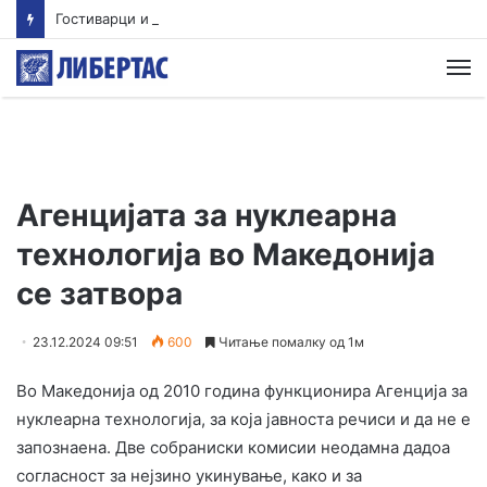
Гостиварци и натаму без пивка вода
М
Агенцијата за нуклеарна
технологија во Македонија
се затвора
23.12.2024 09:51
600
Читање помалку од 1м
Во Македонија од 2010 година функционира Агенција за
нуклеарна технологија, за која јавноста речиси и да не е
запознаена. Две собраниски комисии неодамна дадоа
согласност за нејзино укинување, како и за