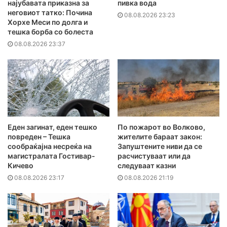
најубавата приказна за
пивка вода
неговиот татко: Почина
08.08.2026 23:23
Хорхе Меси по долга и
тешка борба со болеста
08.08.2026 23:37
Еден загинат, еден тешко
По пожарот во Волково,
повреден – Тешка
жителите бараат закон:
сообраќајна несреќа на
Запуштените ниви да се
магистралата Гостивар-
расчистуваат или да
Кичево
следуваат казни
08.08.2026 23:17
08.08.2026 21:19