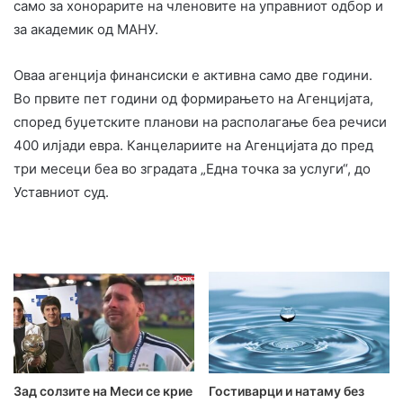
само за хонорарите на членовите на управниот одбор и
за академик од МАНУ.
Оваа агенција финансиски е активна само две години.
Во првите пет години од формирањето на Агенцијата,
според буџетските планови на располагање беа речиси
400 илјади евра. Канцелариите на Агенцијата до пред
три месеци беа во зградата „Една точка за услуги“, до
Уставниот суд.
Зад солзите на Меси се крие
Гостиварци и натаму без