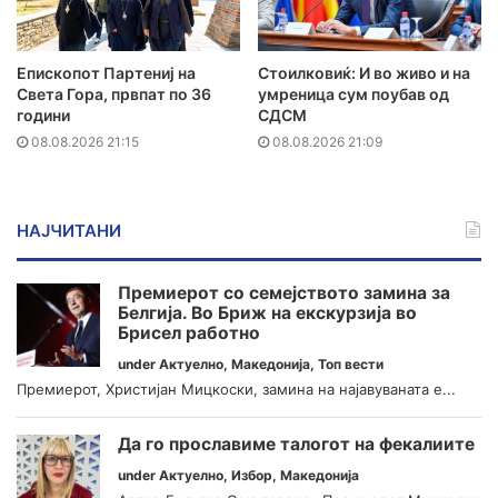
Епископот Партениј на
Стоилковиќ: И во живо и на
Света Гора, првпат по 36
умреница сум поубав од
години
СДСМ
08.08.2026 21:15
08.08.2026 21:09
НАЈЧИТАНИ
Премиерот со семејството замина за
Белгија. Во Бриж на екскурзија во
Брисел работно
under
Актуелно
,
Македонија
,
Топ вести
Премиерот, Христијан Мицкоски, замина на најавуваната е...
Да го прославиме талогот на фекалиите
under
Актуелно
,
Избор
,
Македонија