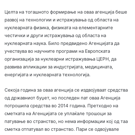
Целта на тогашното формирање на оваа агенција беше
развој на технологии и истражувања од областа на
нуклеарната физика, физиката на елементарните
честички и други истражувања од областа на
нуклеарната наука. Било предвидено Агенцијата да
учествува во научните програми на Европската
организација за нуклеарни истражувања ЦЕРН, да
развива апликации за индустријата, медицината,
енергијата и нуклеарната технологија.
Секоја година за оваа агенција се издвојуваат средства
од државниот буџет, но последен пат оваа Агенција
потрошила средства во 2014 година. Претходно на
сметката на Агенцијата се уплаќале трошоци за
патување во странство, но нема информации кој од таа
сметка отпатувал во странство. Пари се одвојувале