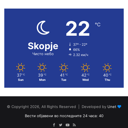
22
℃
Skopje
37º - 22º
66%
Чисто небо
2.32 км/ч
37
39
41
42
40
℃
℃
℃
℃
℃
Sun
Mon
Tue
Wed
Thu
© Copyright 2026, All Rights Reserved | Developed by
Unet
Вести објавени во последните 24 часа: 40
Facebook
Twitter
YouTube
RSS