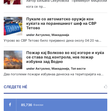
Автор Биљана Секуловска Премиерот Мицкоски
кога се пр...
Пукале со автоматско оружје кон
куќата на поранешниот шеф на СВР
Тетово
under
Актуелно
,
Македонија
Утрово во СВР Тетово било пријавено дека околу 04:20 ча...
Пожар кај Волково во кој изгоре и куќа
се става под контрола, нов пожар
избувна зад Водно
under
Актуелно
,
Македонија
,
Топ вести
Два поголеми пожари избувнаа денеска на територијата на...
СЛЕДЕТЕ НÉ
85,736
Фанови