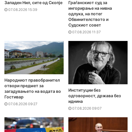
Западен Нил, сите од Скопје
Граѓанскиот суд за
ингорирање на нивна
07.08.2026 15:39
одлука, на потег
Обвинителството и
Судскиот совет
07.08.2026 11:37
Народниот правобранител
отвори предмет за
Институции без
загадувањето на водата во
одговорност, држава без
Гостивар
иднина
07.08.2026 09:27
07.08.2026 09:07