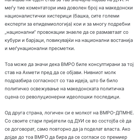
меѓу тие коментатори има доволен број на македонски
националистички хистерици (башка, сите големи
експерти за епидемиологија) кои и за многу подребни
„национални“ провокации знаеле да се размавтаат со
кубури и барјаци, повикувајќи на национални востанија
и меѓунационални пресметки.
Тоа може да значи дека ВМРО биле консултирани за тој
став на Ахмети пред да се објави. Нивниот молк
подразбира согласност со таа идеја, што би било
политичко освежување на македонската политичка
сцена со револуционерни идеолошки последици.
Од друга страна, логичен си е молкот на ВМРО-ДПМНЕ.
Со своите стари пријатели од ДУИ се во состојба сè да
се договорат, само повторно да ја поделат власта. Ако
дојде до тоа ВМРО да бира да се согласи со премиер