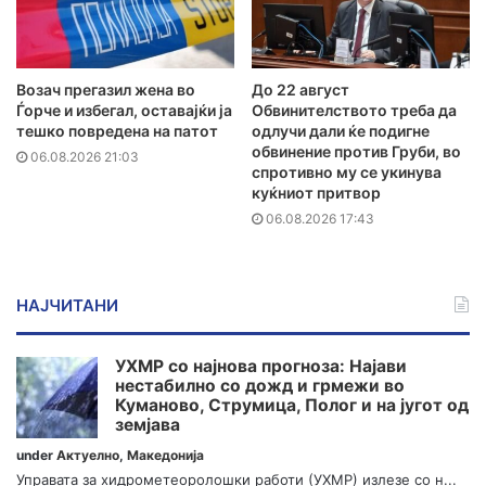
Возач прегазил жена во
До 22 август
Ѓорче и избегал, оставајќи ја
Обвинителството треба да
тешко повредена на патот
одлучи дали ќе подигне
обвинение против Груби, во
06.08.2026 21:03
спротивно му се укинува
куќниот притвор
06.08.2026 17:43
НАЈЧИТАНИ
УХМР со најнова прогноза: Најави
нестабилно со дожд и грмежи во
Куманово, Струмица, Полог и на југот од
земјава
under
Актуелно
,
Македонија
Управата за хидрометеоролошки работи (УХМР) излезе со н...