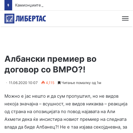
Камионџиите од Западен Балкан ќе блокираат граници бидејќи Брисел ги игнорира нивните барања
М
Албански премиер во
договор со ВМРО?!
11.06.2020 10:07
4,115
Читање помалку од 1м
Можно е јас нешто и да сум пропуштил, но не видов
некоја значајна – всушност, не видов никаква – реакција
од страна на опозицијата по повод најавата на Али
Ахмети дека ќе инсистира новиот премиер на следната
влада да биде Албанец?! Не е таа изјава секојдневна, за