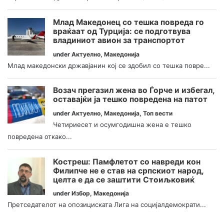
Млад Македонец со тешка повреда го
враќаат од Турција: се подготвува
владиниот авион за транспортот
under
Актуелно
,
Македонија
Млад македонски државјанин кој се здобил со тешка повре...
Возач прегазил жена во Ѓорче и избегал,
оставајќи ја тешко повредена на патот
under
Актуелно
,
Македонија
,
Топ вести
Четириесет и осумгодишна жена е тешко
повредена откако...
Костреш: Памфлетот со навреди кон
Филипче не е став на српскиот народ,
целта е да се заштити Стоиљковиќ
under
Избор
,
Македонија
Претседателот на опозициската Лига на социјалдемократи...