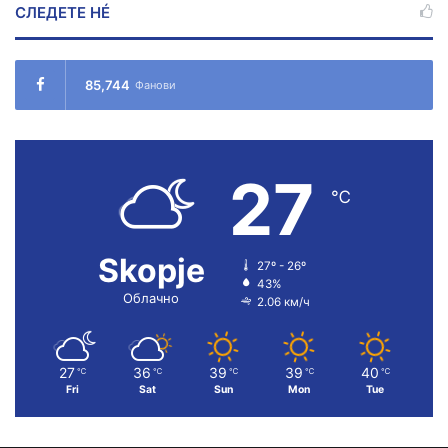
СЛЕДЕТЕ НÉ
85,744
Фанови
27
℃
Skopje
27º - 26º
43%
Облачно
2.06 км/ч
27
36
39
39
40
℃
℃
℃
℃
℃
Fri
Sat
Sun
Mon
Tue