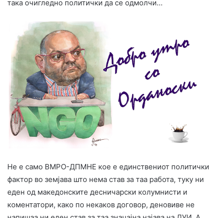
така очигледно политички да се одмолчи…
Не е само ВМРО-ДПМНЕ кое е единствениот политички
фактор во земјава што нема став за таа работа, туку ни
еден од македонските десничарски колумнисти и
коментатори, како по некаков договор, деновиве не
напишаа ни еден став за таа значајна најава на ДУИ. А