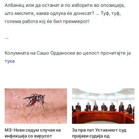
Албанец или да останат и по изборите во опозиција,
што мислите, каква одлука ќе донесат? … Туф, туф,
голема работа кој ќе бил премиерот!
…
Колумната на Сашо Орданоски во целост прочитајте ја
тука
МЗ: Нови седум случаи на
За прв пат Уставниот суд
инфекција со вирусот
пријави судија од