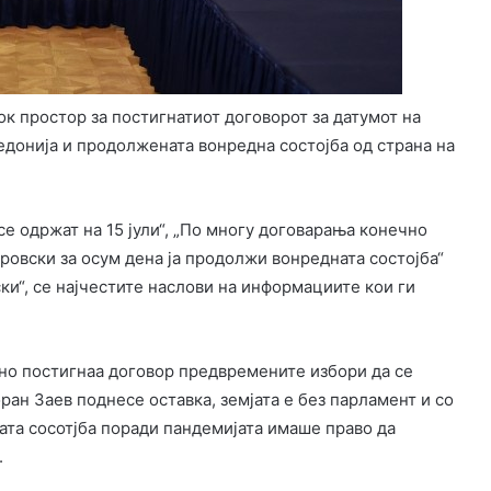
к простор за постигнатиот договорот за датумот на
донија и продолжената вонредна состојба од страна на
е одржат на 15 јули“, „По многу договарања конечно
аровски за осум дена ја продолжи вонредната состојба“
ки“, се најчестите наслови на информациите кои ги
но постигнаа договор предвремените избори да се
ран Заев поднесе оставка, земјата е без парламент и со
ата сосотјба поради пандемијата имаше право да
.