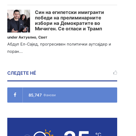
Син на египетски имигранти
победи на прелиминарните
избори на Демократите во
Мичиген. Се огласи и Трамп
under
Актуелно
,
Свет
Абдул Ел-Сајед, прогресивен политички аутсајдер и
поран...
СЛЕДЕТЕ НÉ
85,747
Фанови
℃