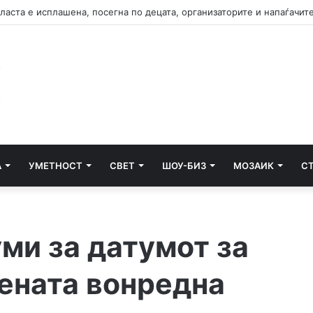
А
УМЕТНОСТ
СВЕТ
ШОУ-БИЗ
МОЗАИК
С
ми за датумот за
ената вонредна