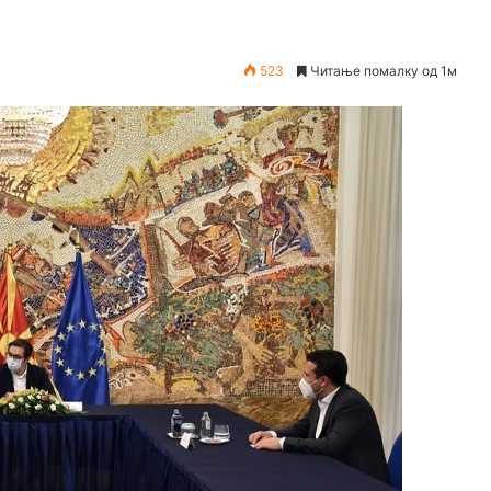
523
Читање помалку од 1м