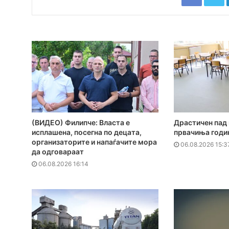
(ВИДЕО) Филипче: Власта е
Драстичен пад 
исплашена, посегна по децата,
првачиња годи
организаторите и напаѓачите мора
06.08.2026 15:3
да одговараат
06.08.2026 16:14