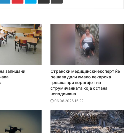
на запишани
Странски медицински експерт ќе
нава
решава дали имало лекарска
грешка при пораѓајот на
7
струмичанката која остана
неподвижна
06.08.2026 15:22