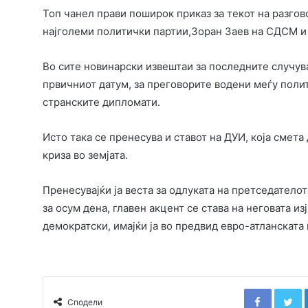
Топ чанел прави поширок приказ за текот на разгов
најголеми политички партии,Зоран Заев на СДСМ 
Во сите новинарски извештаи за последните случув
првичниот датум, за преговорите водени меѓу полит
странските дипломати.
Исто така се пренесува и ставот на ДУИ, која смета
криза во земјата.
Пренесувајќи ја веста за одлуката на претседател
за осум дена, главен акцент се става на неговата и
демократски, имајќи ја во предвид евро-атланската 
Faceboo
T
Сподели