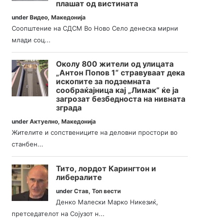
плашат од вистината
under
Видео
,
Македонија
Соопштение на СДСМ Во Ново Село денеска мирни
млади соц...
Околу 800 жители од улицата
„Антон Попов 1“ стравуваат дека
ископите за подземната
сообраќајница кај „Лимак“ ќе ја
загрозат безбедноста на нивната
зграда
under
Актуелно
,
Македонија
Жителите и сопствениците на деловни простори во
станбен...
Тито, лордот Карингтон и
либералите
under
Став
,
Топ вести
Денко Малески Марко Никезиќ,
претседателот на Сојузот н...