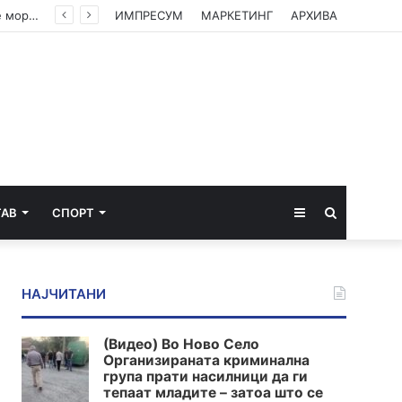
(ВИДЕО) Филипче: Власта е исплашена, посегна по децата, организаторите и напаѓачите мора да одговараат
ИМПРЕСУМ
МАРКЕТИНГ
АРХИВА
Sidebar
Пребарај
ТАВ
СПОРТ
за
НАЈЧИТАНИ
(Видео) Во Ново Село
Организираната криминална
група прати насилници да ги
тепаат младите – затоа што се