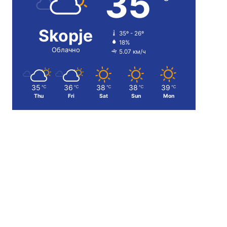
35
Skopje
35º - 26º
18%
Облачно
5.07 км/ч
35
36
38
38
39
℃
℃
℃
℃
℃
Thu
Fri
Sat
Sun
Mon