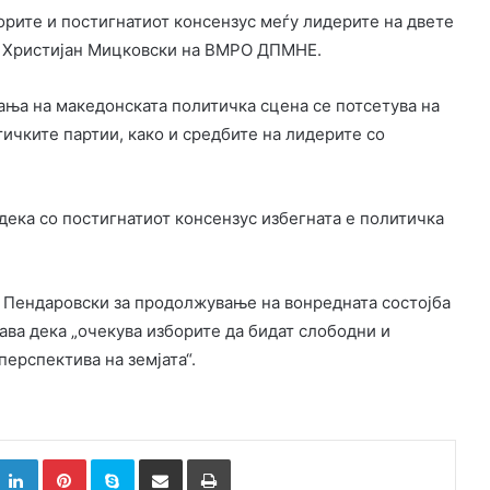
орите и постигнатиот консензус меѓу лидерите на двете
и Христијан Мицковски на ВМРО ДПМНЕ.
ања на македонската политичка сцена се потсетува на
ичките партии, како и средбите на лидерите со
 дека со постигнатиот консензус избегната е политичка
от Пендаровски за продолжување на вонредната состојба
зјава дека „очекува изборите да бидат слободни и
перспектива на земјата“.
k
witter
LinkedIn
Pinterest
Skype
Сподели преку Е-маил
Испринтај