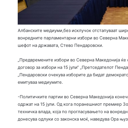
Албанските медиуми,без исклучок отстапуваат широ
вонредните парламентарни избори во Северна Маке
шефот на државата, Стево Пендаровски.
„Предвремените избори во Северна Македонија ќе с
договор за избори на 15 јули“ „Претседателот Пенд
„Пендаровски очекува изборите да бидат демократс
емитуваа медиумите.
-Политичките партии во Северна Македонија конеч
одржат на 15 јули. Од кога поранешниот премиер Зо
техничка влада, која по прогласувањето на вонредн
донесува одлуки со законска моќ, наведува Ора њуз