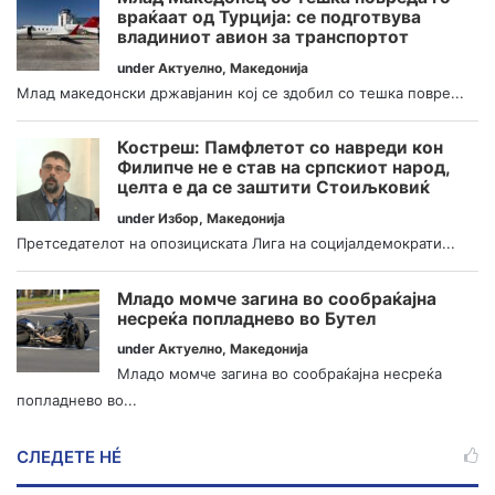
враќаат од Турција: се подготвува
владиниот авион за транспортот
under
Актуелно
,
Македонија
Млад македонски државјанин кој се здобил со тешка повре...
Костреш: Памфлетот со навреди кон
Филипче не е став на српскиот народ,
целта е да се заштити Стоиљковиќ
under
Избор
,
Македонија
Претседателот на опозициската Лига на социјалдемократи...
Младо момче загина во сообраќајна
несреќа попладнево во Бутел
under
Актуелно
,
Македонија
Младо момче загина во сообраќајна несреќа
попладнево во...
СЛЕДЕТЕ НÉ