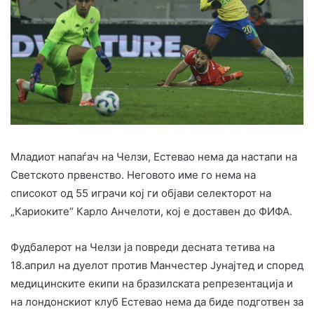
Младиот напаѓач на Челзи, Естевао нема да настапи на
Светското првенство. Неговото име го нема на
списокот од 55 играчи кој ги објави селекторот на
„Кариоките“ Карло Анчелоти, кој е доставен до ФИФА.
Фудбалерот на Челзи ја повреди десната тетива на
18.април на дуелот против Манчестер Јунајтед и според
медицинските екипи на бразилската репрезентација и
на лондонскиот клуб Естевао нема да биде подготвен за