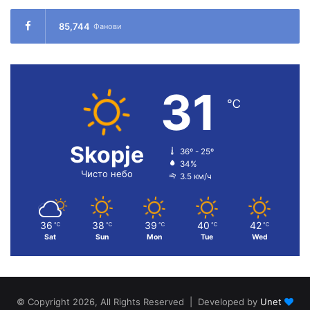
85,744
Фанови
31
℃
Skopje
36º - 25º
34%
Чисто небо
3.5 км/ч
36
38
39
40
42
℃
℃
℃
℃
℃
Sat
Sun
Mon
Tue
Wed
© Copyright 2026, All Rights Reserved | Developed by
Unet