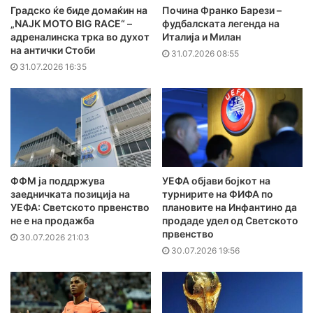
Градско ќе биде домаќин на
Почина Франко Барези –
„NAJK MOTO BIG RACE“ –
фудбалската легенда на
адреналинска трка во духот
Италија и Милан
на антички Стоби
31.07.2026 08:55
31.07.2026 16:35
ФФМ ја поддржува
УЕФА објави бојкот на
заедничката позиција на
турнирите на ФИФА по
УЕФА: Светското првенство
плановите на Инфантино да
не е на продажба
продаде удел од Светското
првенство
30.07.2026 21:03
30.07.2026 19:56