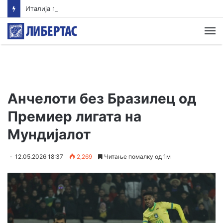
Италија го отфрли шпанскиот ултиматум за укинување на граничните контроли
М
Анчелоти без Бразилец од
Премиер лигата на
Мундијалот
12.05.2026 18:37
2,269
Читање помалку од 1м