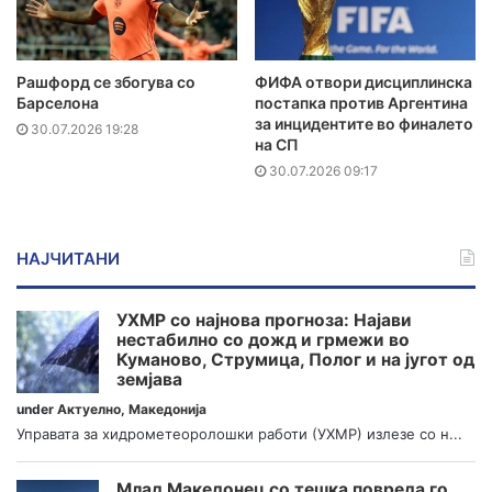
Рашфорд се збогува со
ФИФА отвори дисциплинска
Барселона
постапка против Аргентина
за инцидентите во финалето
30.07.2026 19:28
на СП
30.07.2026 09:17
НАЈЧИТАНИ
УХМР со најнова прогноза: Најави
нестабилно со дожд и грмежи во
Куманово, Струмица, Полог и на југот од
земјава
under
Актуелно
,
Македонија
Управата за хидрометеоролошки работи (УХМР) излезе со н...
Млад Македонец со тешка повреда го