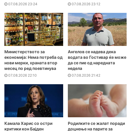
07.08.2026 23:24
07.08.2026 23:12
Министерството за
Ангелов се надева дека
економија: Нема потреба од
водата во Гостивар ќе може
нови мерки, храната втор
да се пие од наредната
месец по ред поевтинува
недела
07.08.2026 22:10
07.08.2026 21:42
Камала Харис со остри
Родилките се жалат поради
критики кон Бајден
доцнење на парите за