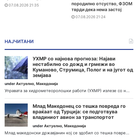
породилно отсуство, ФЗОМ
07.08.2026 21:35
тврди дека нема застој
07.08.2026 21:24
НАЈЧИТАНИ
УХМР со најнова прогноза: Најави
нестабилно со дожд и грмежи во
Куманово, Струмица, Полог и на југот од
земјава
under
Актуелно
,
Македонија
Управата за хидрометеоролошки работи (УХМР) излезе со н...
Млад Македонец со тешка повреда го
враќаат од Турција: се подготвува
владиниот авион за транспортот
under
Актуелно
,
Македонија
Млад македонски државјанин кој се здобил со тешка повре...