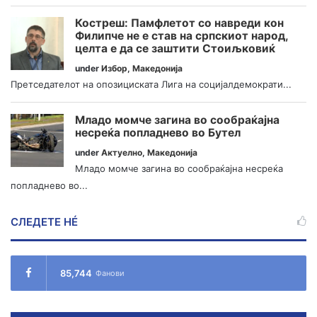
Костреш: Памфлетот со навреди кон
Филипче не е став на српскиот народ,
целта е да се заштити Стоиљковиќ
under
Избор
,
Македонија
Претседателот на опозициската Лига на социјалдемократи...
Младо момче загина во сообраќајна
несреќа попладнево во Бутел
under
Актуелно
,
Македонија
Младо момче загина во сообраќајна несреќа
попладнево во...
СЛЕДЕТЕ НÉ
85,744
Фанови