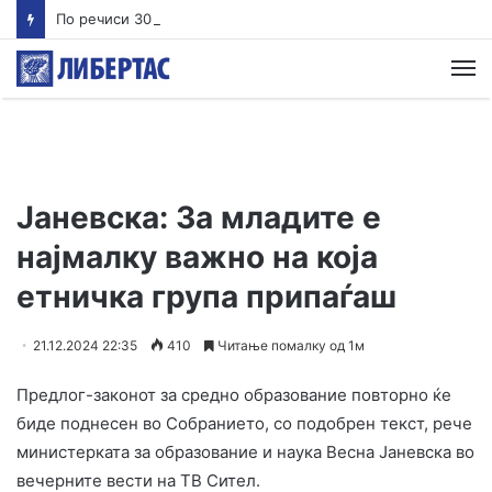
По речиси 30 години почнува судењето за убиството на Тупак Шакур
М
Јаневска: За младите е
најмалку важно на која
етничка група припаѓаш
21.12.2024 22:35
410
Читање помалку од 1м
Предлог-законот за средно образование повторно ќе
биде поднесен во Собранието, со подобрен текст, рече
министерката за образование и наука Весна Јаневска во
вечерните вести на ТВ Сител.