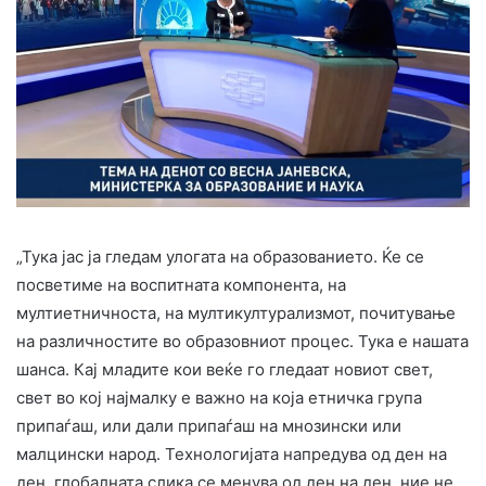
„Тука јас ја гледам улогата на образованието. Ќе се
посветиме на воспитната компонента, на
мултиетничноста, на мултикултурализмот, почитување
на различностите во образовниот процес. Тука е нашата
шанса. Кај младите кои веќе го гледаат новиот свет,
свет во кој најмалку е важно на која етничка група
припаѓаш, или дали припаѓаш на мнозински или
малцински народ. Технологијата напредува од ден на
ден, глобалната слика се менува од ден на ден, ние не