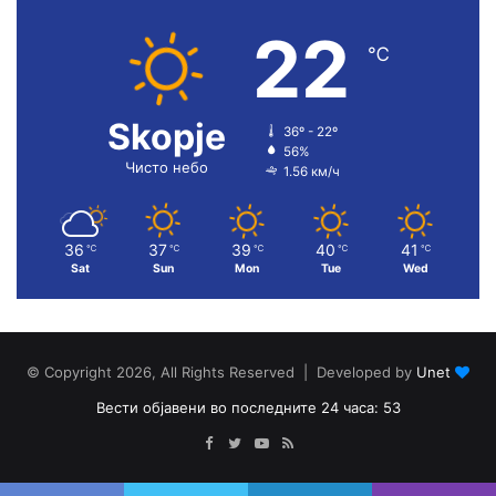
22
℃
Skopje
36º - 22º
56%
Чисто небо
1.56 км/ч
36
37
39
40
41
℃
℃
℃
℃
℃
Sat
Sun
Mon
Tue
Wed
© Copyright 2026, All Rights Reserved | Developed by
Unet
Вести објавени во последните 24 часа: 53
Facebook
Twitter
YouTube
RSS