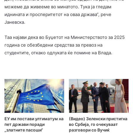
можеме да живееме во минатото. Тука ја гледам
иднината и просперитетот на оваа држава“, рече
Јаневска.
Таа најави дека во Буџетот на Министерството за 2025
година се обезбедени средства за превоз на
студентите, откако одлуката ќе помине на Влада.
ЕУ им постави ултиматум на
(Видео) Зеленски пристигна
пет држави поради
во Србија, го очекуваат
„златните пасоши“
разговори со Вучиќ