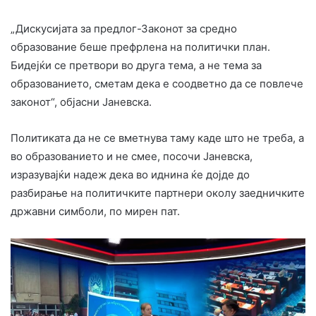
„Дискусијата за предлог-Законот за средно
образование беше префрлена на политички план.
Бидејќи се претвори во друга тема, а не тема за
образованието, сметам дека е соодветно да се повлече
законот“, објасни Јаневска.
Политиката да не се вметнува таму каде што не треба, а
во образованието и не смее, посочи Јаневска,
изразувајќи надеж дека во иднина ќе дојде до
разбирање на политичките партнери околу заедничките
државни симболи, по мирен пат.