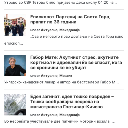
Утрово во СВР Тетово било пријавено дека околу 04:20 ча...
Епископот Партениј на Света Гора,
првпат по 36 години
under
Актуелно
,
Македонија
„Ова е неговото прво доаѓање на Света Гора како
епископ...
Габор Мате: Акутниот стрес, акутните
кортизол и адреналин ќе ве спасат, кога
се хронични ќе ве убијат
under
Актуелно
,
Мозаик
Унгарско-канадскиот лекар и автор на бестселери Габор М...
Еден загинат, еден тешко повреден –
Тешка сообраќајна несреќа на
магистралата Гостивар-Кичево
under
Актуелно
,
Македонија
Во несреќата учествувале две патнички моторни возила, „...