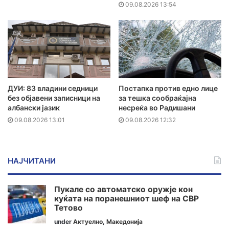
09.08.2026 13:54
ДУИ: 83 владини седници
Постапка против едно лице
без објавени записници на
за тешка сообраќајна
албански јазик
несреќа во Радишани
09.08.2026 13:01
09.08.2026 12:32
НАЈЧИТАНИ
Пукале со автоматско оружје кон
куќата на поранешниот шеф на СВР
Тетово
under
Актуелно
,
Македонија