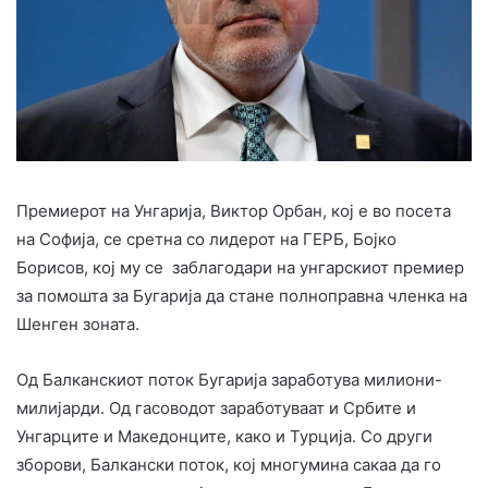
Премиерот на Унгарија, Виктор Орбан, кој е во посета
на Софија, се сретна со лидерот на ГЕРБ, Бојко
Борисов, кој му се заблагодари на унгарскиот премиер
за помошта за Бугарија да стане полноправна членка на
Шенген зоната.
Од Балканскиот поток Бугарија заработува милиони-
милијарди. Од гасоводот заработуваат и Србите и
Унгарците и Македонците, како и Турција. Со други
зборови, Балкански поток, кој многумина сакаа да го