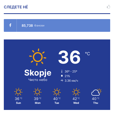
СЛЕДЕТЕ НÉ
85,738
Фанови
36
℃
Skopje
36º - 25º
21%
Чисто небо
3.36 км/ч
36
39
40
42
40
℃
℃
℃
℃
℃
Sun
Mon
Tue
Wed
Thu