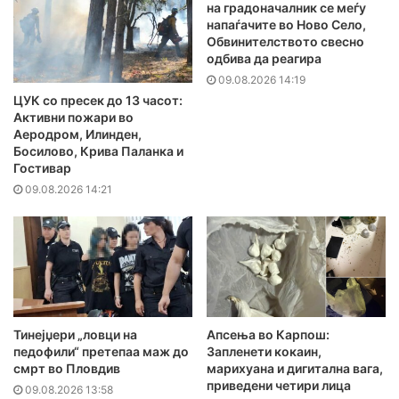
на градоначалник се меѓу
напаѓачите во Ново Село,
Обвинителството свесно
одбива да реагира
09.08.2026 14:19
ЦУК со пресек до 13 часот:
Активни пожари во
Аеродром, Илинден,
Босилово, Крива Паланка и
Гостивар
09.08.2026 14:21
Тинејџери „ловци на
Апсења во Карпош:
педофили“ претепаа маж до
Запленети кокаин,
смрт во Пловдив
марихуана и дигитална вага,
приведени четири лица
09.08.2026 13:58