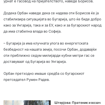
урнат е гасовод на пријателството, наведе Борисов.
Додека Орбан наведе дека се надева оти Борисов ќе ја
стабилизира ситуацијата во Бугарија, што ќе биде добро
како за Унгарија, така и за ЕУ, како и за бугарскиот народ
да има стабилна влада во Софија.
– Бугарија ја има клучната улога во енергетската
безбедност на нашата земја, посочи Орбан, додавајќи
оти приближно седум милијарди кубни метри гас се
доставуваат од Бугарија во Унгарија.
Орбан претходно имаше средба со бугарскиот
претседател Румен Радев.
Штерјова: Пратеник и возач