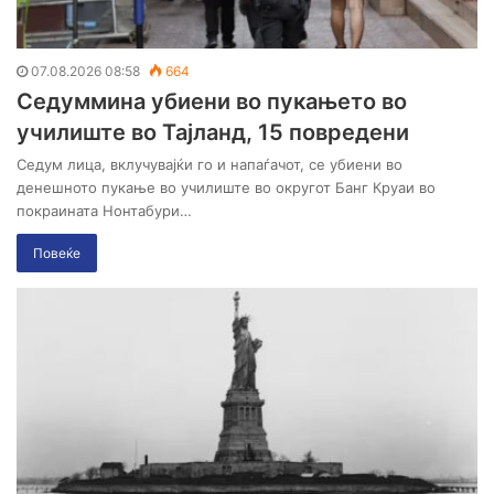
07.08.2026 08:58
664
Седуммина убиени во пукањето во
училиште во Тајланд, 15 повредени
Седум лица, вклучувајќи го и напаѓачот, се убиени во
денешното пукање во училиште во округот Банг Круаи во
покраината Нонтабури…
Повеќе