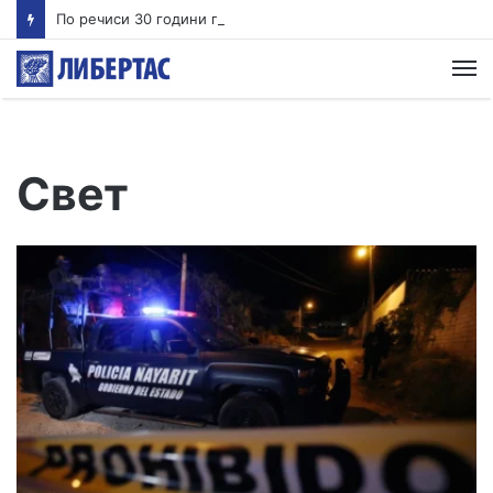
По речиси 30 години почнува судењето за убиството на Тупак Шакур
М
Свет