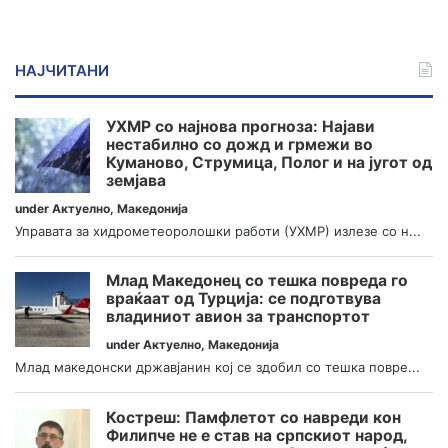
НАЈЧИТАНИ
УХМР со најнова прогноза: Најави
нестабилно со дожд и грмежи во
Куманово, Струмица, Полог и на југот од
земјава
under
Актуелно
,
Македонија
Управата за хидрометеоролошки работи (УХМР) излезе со н...
Млад Македонец со тешка повреда го
враќаат од Турција: се подготвува
владиниот авион за транспортот
under
Актуелно
,
Македонија
Млад македонски државјанин кој се здобил со тешка повре...
Костреш: Памфлетот со навреди кон
Филипче не е став на српскиот народ,