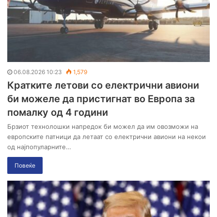
06.08.2026 10:23
1,579
Кратките летови со електрични авиони
би можеле да пристигнат во Европа за
помалку од 4 години
Брзиот технолошки напредок би можел да им овозможи на
европските патници да летаат со електрични авиони на некои
од најпопуларните…
Повеќе