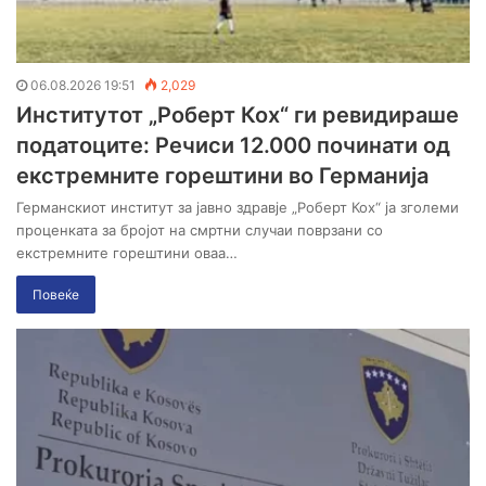
06.08.2026 19:51
2,029
Институтот „Роберт Кох“ ги ревидираше
податоците: Речиси 12.000 починати од
екстремните горештини во Германија
Германскиот институт за јавно здравје „Роберт Кох“ ја зголеми
проценката за бројот на смртни случаи поврзани со
екстремните горештини оваа…
Повеќе