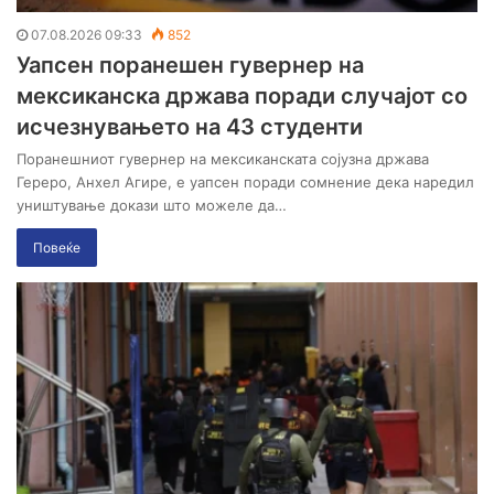
07.08.2026 09:33
852
Уапсен поранешен гувернер на
мексиканска држава поради случајот со
исчезнувањето на 43 студенти
Поранешниот гувернер на мексиканската сојузна држава
Гереро, Анхел Агире, е уапсен поради сомнение дека наредил
уништување докази што можеле да…
Повеќе