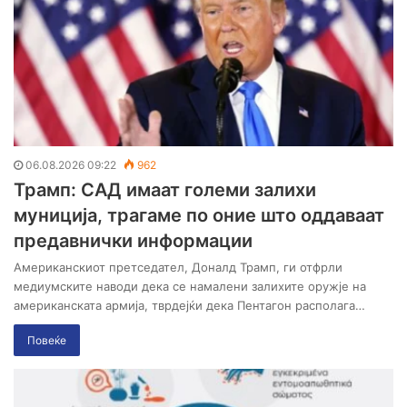
06.08.2026 09:22
962
Трамп: САД имаат големи залихи
муниција, трагаме по оние што оддаваат
предавнички информации
Американскиот претседател, Доналд Трамп, ги отфрли
медиумските наводи дека се намалени залихите оружје на
американската армија, тврдејќи дека Пентагон располага…
Повеќе