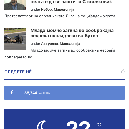
целта е да се заштити Стоиљковиќ
under
Избор
,
Македонија
Претседателот на опозициската Лига на социјалдемократи...
Младо момче загина во сообраќајна
несреќа попладнево во Бутел
under
Актуелно
,
Македонија
Младо момче загина во сообраќајна несреќа
попладнево во...
СЛЕДЕТЕ НÉ
85,744
Фанови
22
℃