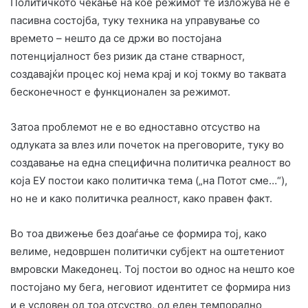
Политичкото чекање на кое режимот те изложува не е
пасивна состојба, туку техника на управување со
времето – нешто да се држи во постојана
потенцијалност без ризик да стане стварност,
создавајќи процес кој нема крај и кој токму во таквата
бесконечност е функционален за режимот.
Затоа проблемот не е во едноставно отсуство на
одлуката за влез или почеток на преговорите, туку во
создавање на една специфична политичка реалност во
која ЕУ постои како политичка тема („на Потот сме…“),
но не и како политичка реалност, како правен факт.
Во тоа движење без доаѓање се формира тој, како
велиме, недовршен политички субјект на оштетениот
вмровски Македонец. Тој постои во однос на нешто кое
постојано му бега, неговиот идентитет се формира низ
и е условен од тоа отсуство, од еден темпорално