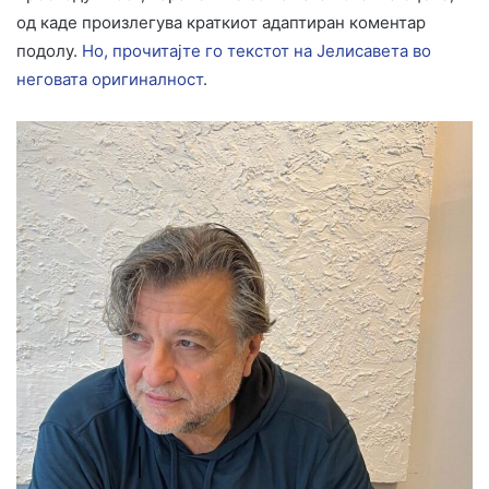
од каде произлегува краткиот адаптиран коментар
подолу.
Но, прочитајте го текстот на Јелисавета во
неговата оригиналност
.