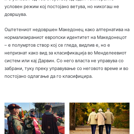
условен режим кој постојано ветува, но никогаш не
довршува.
Оштетениот недовршен Македонец како алтернатива на
нормализираниот европски идентитет на Македонецот
– е полумртов створ кој се гледа, видлив е, но е
непризнат како вид за класификација во Менделеевиот
систем или кај Дарвин. Со него власта не управува со
забрани, туку преку управување со неговото време и во
постојано одлагање да го класифицира.