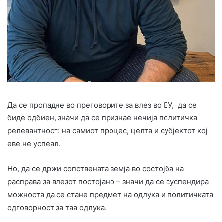
Да се пропадне во преговорите за влез во ЕУ, да се
биде одбиен, значи да се признае нечија политичка
релевантност: на самиот процес, целта и субјектот кој
еве не успеал.
Но, да се држи сопствената земја во состојба на
расправа за влезот постојано – значи да се суспендира
можноста да се стане предмет на одлука и политичката
одговорност за таа одлука.