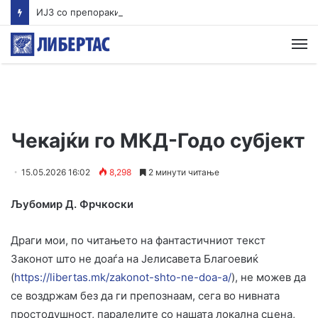
ИЈЗ со препораки за заштита на лицата постари од 65 години за време на горештините
М
Чекајќи го МКД-Годо субјект
15.05.2026 16:02
8,298
2 минути читање
Љубомир Д. Фрчкоски
Драги мои, по читањето на фантастичниот текст
Законот што не доаѓа на Јелисавета Благоевиќ
(
https://libertas.mk/zakonot-shto-ne-doa-a/
), не можев да
се воздржам без да ги препознаам, сега во нивната
простодушност, паралелите со нашата локална сцена,