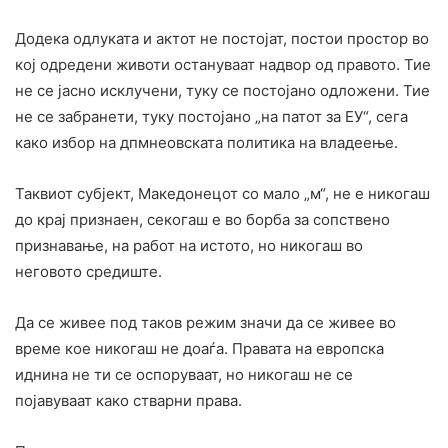
Додека одлуката и актот не постојат, постои простор во
кој одредени животи остануваат надвор од правото. Тие
не се јасно исклучени, туку се постојано одложени. Тие
не се забранети, туку постојано „на патот за ЕУ“, сега
како избор на дпмнеовската политика на владеење.
Таквиот субјект, Македонецот со мало „м“, не е никогаш
до крај признаен, секогаш е во борба за сопствено
признавање, на работ на истото, но никогаш во
неговото средиште.
Да се живее под таков режим значи да се живее во
време кое никогаш не доаѓа. Правата на европска
иднина не ти се оспоруваат, но никогаш не се
појавуваат како стварни права.