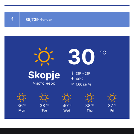
85,739
Фанови
30
℃
Skopje
36º - 26º
40%
Чисто небо
1.66 км/ч
36
38
40
38
37
℃
℃
℃
℃
℃
Mon
Tue
Wed
Thu
Fri