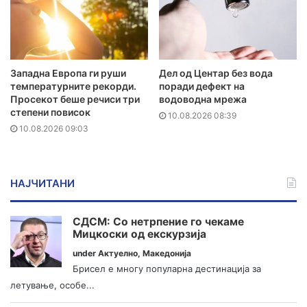
Западна Европа ги руши
Дел од Центар без вода
температурните рекорди.
поради дефект на
Просекот беше речиси три
водоводна мрежа
степени повисок
10.08.2026 08:39
10.08.2026 09:03
НАЈЧИТАНИ
СДСМ: Со нетрпение го чекаме
Мицкоски од екскурзија
under
Актуелно
,
Македонија
Брисел е многу популарна дестинација за
летување, особе...