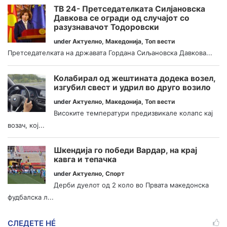
ТВ 24- Претседателката Силјановска
Давкова се огради од случајот со
разузнавачот Тодоровски
under
Актуелно
,
Македонија
,
Топ вести
Претседателката на државата Гордана Сиљановска Давкова...
Колабирал од жештината додека возел,
изгубил свест и удрил во друго возило
under
Актуелно
,
Македонија
,
Топ вести
Високите температури предизвикале колапс кај
возач, кој...
Шкендија го победи Вардар, на крај
кавга и тепачка
under
Актуелно
,
Спорт
Дерби дуелот од 2 коло во Првата македонска
фудбалска л...
СЛЕДЕТЕ НÉ