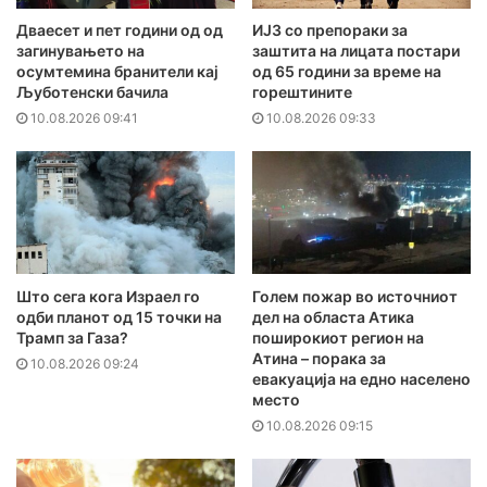
Дваесет и пет години од од
ИЈЗ со препораки за
загинувањето на
заштита на лицата постари
осумтемина бранители кај
од 65 години за време на
Љуботенски бачила
горештините
10.08.2026 09:41
10.08.2026 09:33
Што сега кога Израел го
Голем пожар во источниот
одби планот од 15 точки на
дел на областа Атика
Трамп за Газа?
поширокиот регион на
Атина – порака за
10.08.2026 09:24
евакуација на едно населено
место
10.08.2026 09:15