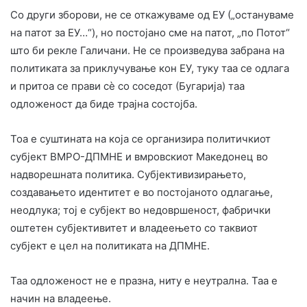
Со други зборови, не се откажуваме од ЕУ („остануваме
на патот за ЕУ…“), но постојано сме на патот, „по Потот“
што би рекле Галичани. Не се произведува забрана на
политиката за приклучување кон ЕУ, туку таа се одлага
и притоа се прави сè со соседот (Бугарија) таа
одложеност да биде трајна состојба.
Тоа е суштината на која се организира политичкиот
субјект ВМРО-ДПМНЕ и вмровскиот Македонец во
надворешната политика. Субјективизирањето,
создавањето идентитет е во постојаното одлагање,
неодлука; тој е субјект во недовршеност, фабрички
оштетен субјективитет и владеењето со таквиот
субјект е цел на политиката на ДПМНЕ.
Таа одложеност не е празна, ниту е неутрална. Таа е
начин на владеење.