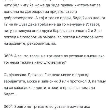
ниту бил ниту ќе може да биде правен инструмент за
дополна на Договорот за пријателство и
добрососедство. А тој и тоа го прави, бидејќи во членот
12 не пишува дека треба ние да го менуваме Уставот,
ниту ги пишува оние други барања во точката 2 и 3 во
поглед на говорот на омраза, во поглед на отворањето
на архивите, рехабилитации.
360°: А зошто тогаш не тргнавте во уставни измени ако
тој нема тежина како што велите?
Силјановска-Давкова: Еве нека може и една од
варијантите, може и записник 3 или протокол 3, па таму
да се каже дека идентитетските прашања нема да
бидат…
360°: Зошто не тргнавте во уставни измени ако