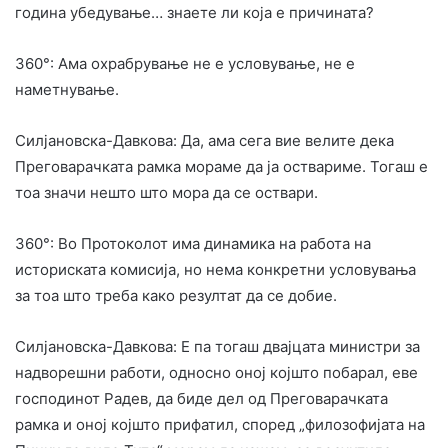
година убедување… знаете ли која е причината?
360°: Ама охрабрување не е условување, не е
наметнување.
Силјановска-Давкова: Да, ама сега вие велите дека
Преговарачката рамка мораме да ја оствариме. Тогаш е
тоа значи нешто што мора да се оствари.
360°: Во Протоколот има динамика на работа на
историската комисија, но нема конкретни условувања
за тоа што треба како резултат да се добие.
Силјановска-Давкова: Е па тогаш двајцата министри за
надворешни работи, односно оној којшто побарал, еве
господинот Радев, да биде дел од Преговарачката
рамка и оној којшто прифатил, според „филозофијата на