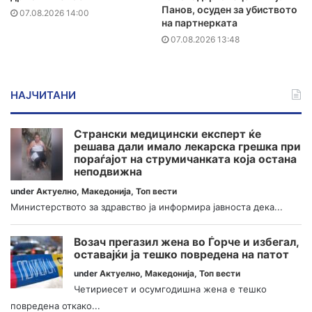
Панов, осуден за убиството
07.08.2026 14:00
на партнерката
07.08.2026 13:48
НАЈЧИТАНИ
Странски медицински експерт ќе
решава дали имало лекарска грешка при
пораѓајот на струмичанката која остана
неподвижна
under
Актуелно
,
Македонија
,
Топ вести
Министерството за здравство ја информира јавноста дека...
Возач прегазил жена во Ѓорче и избегал,
оставајќи ја тешко повредена на патот
under
Актуелно
,
Македонија
,
Топ вести
Четириесет и осумгодишна жена е тешко
повредена откако...