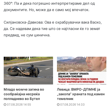
360°: Па и дека погрешно интерпретираме дел од
документите. Но, може да е само мој впечаток.
Силјановска-Давкова: Ова е охрабрувачки вака Васко,
да. Се надевам дека тие што се најгласни ќе го земат
предвид, не сум цинична.
Младо момче загина во
Левица: ВМРО-ДПМНЕ ја
сообраќајна несреќа
„закопа“ храната под камен
попладнево во Бутел
темелник
07.08.2026 14:55
07.08.2026 14:33