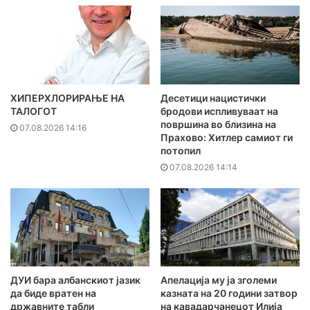
ХИПЕРХЛОРИРАЊЕ НА
Десетици нацистички
ТАЛОГОТ
бродови испливуваат на
површина во близина на
07.08.2026 14:16
Прахово: Хитлер самиот ги
потопил
07.08.2026 14:14
ДУИ бара албанскиот јазик
Апелација му ја зголеми
да биде вратен на
казната на 20 години затвор
државните табли
на кавадарчанецот Илија