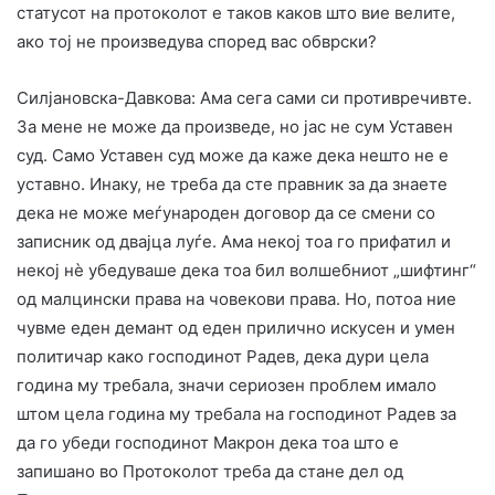
статусот на протоколот е таков каков што вие велите,
ако тој не произведува според вас обврски?
Силјановска-Давкова: Ама сега сами си противречивте.
За мене не може да произведе, но јас не сум Уставен
суд. Само Уставен суд може да каже дека нешто не е
уставно. Инаку, не треба да сте правник за да знаете
дека не може меѓународен договор да се смени со
записник од двајца луѓе. Ама некој тоа го прифатил и
некој нè убедуваше дека тоа бил волшебниот „шифтинг“
од малцински права на човекови права. Но, потоа ние
чувме еден демант од еден прилично искусен и умен
политичар како господинот Радев, дека дури цела
година му требала, значи сериозен проблем имало
штом цела година му требала на господинот Радев за
да го убеди господинот Макрон дека тоа што е
запишано во Протоколот треба да стане дел од