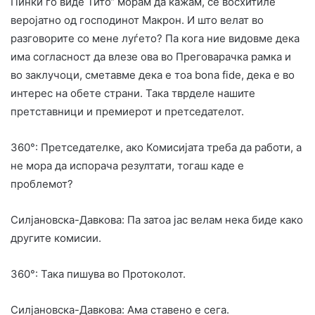
Пинки го виде Тито“ морам да кажам, се восхитиле
веројатно од господинот Макрон. И што велат во
разговорите со мене луѓето? Па кога ние видовме дека
има согласност да влезе ова во Преговарачка рамка и
во заклучоци, сметавме дека е тоа bona fide, дека е во
интерес на обете страни. Така тврделе нашите
претставници и премиерот и претседателот.
360°: Претседателке, ако Комисијата треба да работи, а
не мора да испорача резултати, тогаш каде е
проблемот?
Силјановска-Давкова: Па затоа јас велам нека биде како
другите комисии.
360°: Така пишува во Протоколот.
Силјановска-Давкова: Ама ставено е сега.