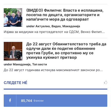
(ВИДЕО) Филипче: Власта е исплашена,
посегна по децата, организаторите и
напаѓачите мора да одговараат
under
Актуелно
,
Видео
,
Македонија
Изјава за медиуми на претседателот на СДСМ, Венко Филип...
До 22 август Обвинителството треба да
одлучи дали ќе подигне обвинение
против Груби, во спротивно му се
укинува куќниот притвор
under
Македонија
,
Топ вести
До 22 август годинава истекува максималниот законски ро...
СЛЕДЕТЕ НÉ
85,744
Фанови