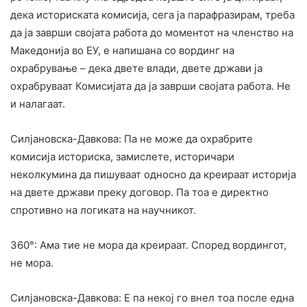
дека историската комисија, сега ја парафразирам, треба
да ја заврши својата работа до моментот на членство на
Македонија во ЕУ, е напишана со вординг на
охрабрување – дека двете влади, двете држави ја
охрабруваат Комисијата да ја заврши својата работа. Не
и налагаат.
Силјановска-Давкова: Па не може да охрабрите
комисија историска, замислете, историчари
неколкумина да пишуваат односно да креираат историја
на двете држави преку договор. Па тоа е директно
спротивно на логиката на научникот.
360°: Ама тие не мора да креираат. Според вордингот,
не мора.
Силјановска-Давкова: Е па некој го внел тоа после една