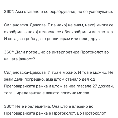
360°: Ама ставено е со охрабрување, не со условување.
Силјановска-Давкова: Е па некој не знам, некој многу се
охрабрил, а некој целосно се обесхрабрил и влегло тоа.
И сега јас треба да го реализирам или некој друг.
360°: Дали погрешно се интерпретира Протоколот во
нашата јавност?
Силјановска-Давкова: И тоа е можно. И тоа е можно. Не
знам дали погрешно, ама штом станало дел од
Преговарачката рамка и штом за неа гласале 27 држави,
тогаш ирелевантна е вашата логична мисла.
360°: Не е ирелевантна. Она што е влезено во
Преговарачката рамка е Протоколот. Во Протоколот