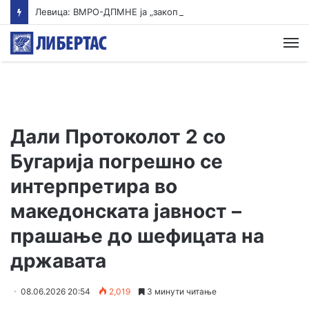
Левица: ВМРО-ДПМНЕ ја „закопа“ храната под камен темелник
М
Дали Протоколот 2 со
Бугарија погрешно се
интерпретира во
македонската јавност –
прашање до шефицата на
државата
08.06.2026 20:54
2,019
3 минути читање