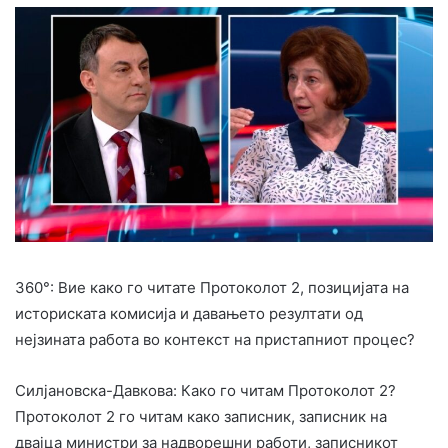
360°: Вие како го читате Протоколот 2, позицијата на
историската комисија и давањето резултати од
нејзината работа во контекст на пристапниот процес?
Силјановска-Давкова: Како го читам Протоколот 2?
Протоколот 2 го читам како записник, записник на
двајца министри за надворешни работи, записникот