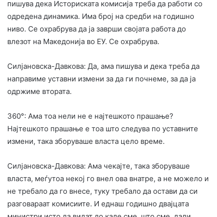
пишува дека Историската комисија треба да работи со
одредена динамика. Има број на средби на годишно
ниво. Се охрабрува да ја заврши својата работа до
влезот на Македонија во ЕУ. Се охрабрува.
Силјановска-Давкова: Да, ама пишува и дека треба да
направиме уставни измени за да ги почнеме, за да ја
одржиме втората.
360°: Ама тоа нели не е најтешкото прашање?
Најтешкото прашање е тоа што следува по уставните
измени, така зборуваше власта цело време.
Силјановска-Давкова: Ама чекајте, така зборуваше
власта, меѓутоа некој го внел ова внатре, а не можело и
не требало да го внесе, туку требало да остави да си
разговараат комисиите. И еднаш годишно двајцата
министри исто да видат до каде сме, што сме, дали