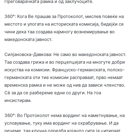
Преговарачката рамка и од заклучоците.
360°: Кога Ве прашав за Протоколот, мислев повеќе на
местото и улогата на историската комисија, бидејќи се
чини дека таа создава најмногу вознемирување во
македонската јавност.
Силјановска-Давкова: Не само во македонската јавност.
Таа создава грижа и во перцепцијата на многуте добри
искуства на комисии. Француско-германската, полско-
германската оти тие комисии расправаат, прво немаат
временска рамка и не може од нив да зависи членство.
Сè за да се разбереме едни со други. На тоа
инсистирам.
360°: Во Протоколот нема вординг на наметнување, на
условување, туку има вординг на охрабрување. И да
речеме, таа клучна одредба којашто сите ја цитираат,