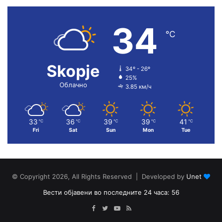
34
℃
Skopje
34º - 26º
25%
Облачно
3.85 км/ч
33
36
39
39
41
℃
℃
℃
℃
℃
Fri
Sat
Sun
Mon
Tue
© Copyright 2026, All Rights Reserved | Developed by
Unet
Вести објавени во последните 24 часа: 56
Facebook
Twitter
YouTube
RSS