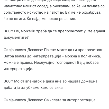
навистина нашиот сосед, а очекувам јас ќе ни помага со
сопственото искуство на патот во ЕУ, ќе нè охрабрува,
ќе нè штити. Ќе најдеме некое решение.
360°: Не, можеби треба да се препрочитаат уште еднаш
документите?
Силјановска-Давкова: Па еве може да ги препрочитаат.
Затоа велам јас интерпретација – можна е политичка,
можна е правна. Неслучајно господинот Вајц побара
интерпретација.
360°: Мојот впечаток е дека ние во нашата домашна
дебата ја изгубивме како се вика…
Силјановска-Давкова: Смислата за интерпретација.