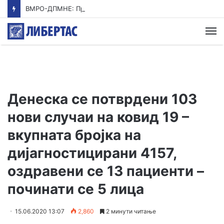
ВМРО-ДПМНЕ: Приказната на СДСМ за францускиот предлог ќе заврши како таа за мигранти за пари
М
Денеска се потврдени 103
нови случаи на ковид 19 –
вкупната бројка на
дијагностицирани 4157,
оздравени се 13 пациенти –
починати се 5 лица
15.06.2020 13:07
2,860
2 минути читање