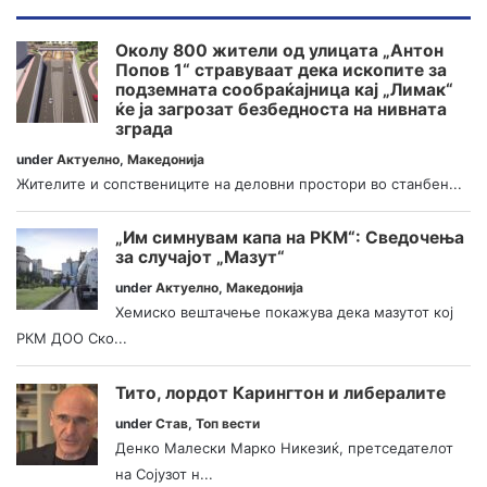
Околу 800 жители од улицата „Антон
Попов 1“ стравуваат дека ископите за
подземната сообраќајница кај „Лимак“
ќе ја загрозат безбедноста на нивната
зграда
under
Актуелно
,
Македонија
Жителите и сопствениците на деловни простори во станбен...
„Им симнувам капа на РКМ“: Сведочења
за случајот „Мазут“
under
Актуелно
,
Македонија
Хемиско вештачење покажува дека мазутот кој
РКМ ДОО Ско...
Тито, лордот Карингтон и либералите
under
Став
,
Топ вести
Денко Малески Марко Никезиќ, претседателот
на Сојузот н...