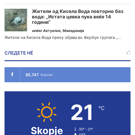
Жители од Кисела Вода повторно без
вода: „Истата цевка пука веќе 14
години“
under
Актуелно
,
Македонија
Жители на Кисела Вода преку објава во Фејсбук групата „...
СЛЕДЕТЕ НÉ
85,747
Фанови
21
℃
Skopje
35º - 21º
48%