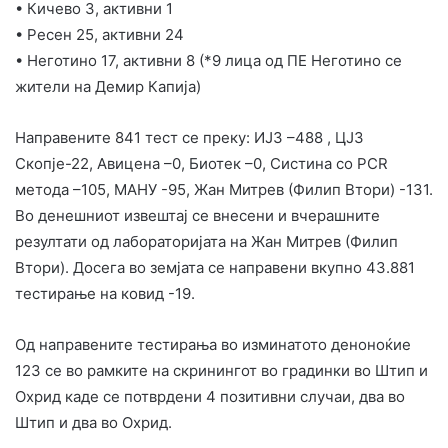
• Кичево 3, активни 1
• Ресен 25, активни 24
• Неготино 17, активни 8 (*9 лица од ПЕ Неготино се
жители на Демир Капија)
Направените 841 тест се преку: ИЈЗ –488 , ЦЈЗ
Скопје-22, Авицена –0, Биотек –0, Систина со PCR
метода –105, МАНУ -95, Жан Митрев (Филип Втори) -131.
Во денешниот извештај се внесени и вчерашните
резултати од лабораторијата на Жан Митрев (Филип
Втори). Досега во земјата се направени вкупно 43.881
тестирање на ковид -19.
Од направените тестирања во изминатото деноноќие
123 се во рамките на скринингот во градинки во Штип и
Охрид каде се потврдени 4 позитивни случаи, два во
Штип и два во Охрид.