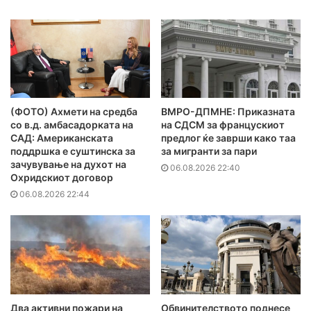
(ФОТО) Ахмети на средба
ВМРО-ДПМНЕ: Приказната
со в.д. амбасадорката на
на СДСМ за францускиот
САД: Американската
предлог ќе заврши како таа
поддршка е суштинска за
за мигранти за пари
зачувување на духот на
06.08.2026 22:40
Охридскиот договор
06.08.2026 22:44
Два активни пожари на
Обвинителството поднесе