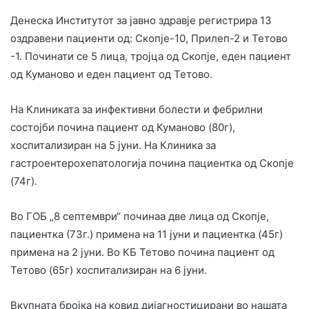
Денеска Институтот за јавно здравје регистрира 13
оздравени пациенти од: Скопје-10, Прилеп-2 и Тетово
-1. Починати се 5 лица, тројца од Скопје, еден пациент
од Куманово и еден пациент од Тетово.
На Клиниката за инфективни болести и фебрилни
состојби почина пациент од Куманово (80г),
хоспитализиран на 5 јуни. На Клиника за
гастроентерохепатологија почина пациентка од Скопје
(74г).
Во ГОБ „8 септември“ починаа две лица од Скопје,
пациентка (73г.) примена на 11 јуни и пациентка (45г)
примена на 2 јуни. Во КБ Тетово почина пациент од
Тетово (65г) хоспитализиран на 6 јуни.
Вкупната бројка на ковид дијагностицирани во нашата