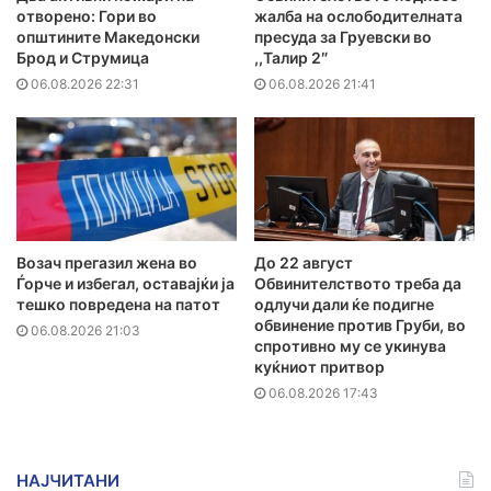
отворено: Гори во
жалба на ослободителната
општините Македонски
пресуда за Груевски во
Брод и Струмица
,,Талир 2″
06.08.2026 22:31
06.08.2026 21:41
Возач прегазил жена во
До 22 август
Ѓорче и избегал, оставајќи ја
Обвинителството треба да
тешко повредена на патот
одлучи дали ќе подигне
обвинение против Груби, во
06.08.2026 21:03
спротивно му се укинува
куќниот притвор
06.08.2026 17:43
НАЈЧИТАНИ