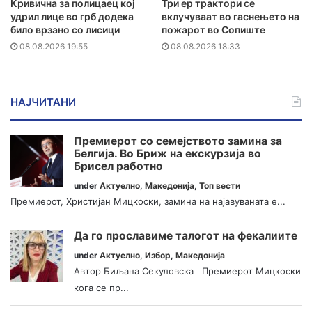
Кривична за полицаец кој
Три ер трактори се
удрил лице во грб додека
вклучуваат во гаснењето на
било врзано со лисици
пожарот во Сопиште
08.08.2026 19:55
08.08.2026 18:33
НАЈЧИТАНИ
Премиерот со семејството замина за
Белгија. Во Бриж на екскурзија во
Брисел работно
under
Актуелно
,
Македонија
,
Топ вести
Премиерот, Христијан Мицкоски, замина на најавуваната е...
Да го прославиме талогот на фекалиите
under
Актуелно
,
Избор
,
Македонија
Автор Биљана Секуловска Премиерот Мицкоски
кога се пр...