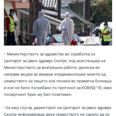
– Министерството за здравство во соработка со
Центарот за јавно здравје Скопје, под асистенција на
Министерството за внатрешни работи, денеска ќе
направи акција за земање епидемиолошки анкети од
семејството на лицето кое почина во приватна болница
и кое не било погребано по протокол за КОВИД-19, иако
посмртниот брис му бил позитивен.
-За овој случај, директорот на Центарот за јавно здравје
Скопје информираше дека семејството не сакало да се