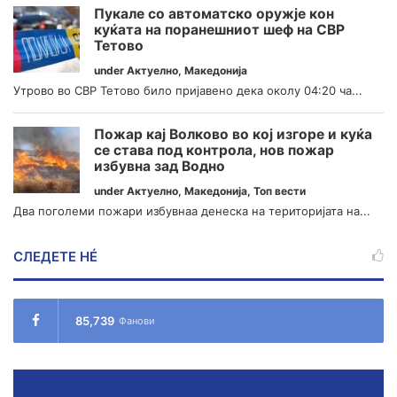
Пукале со автоматско оружје кон
куќата на поранешниот шеф на СВР
Тетово
under
Актуелно
,
Македонија
Утрово во СВР Тетово било пријавено дека околу 04:20 ча...
Пожар кај Волково во кој изгоре и куќа
се става под контрола, нов пожар
избувна зад Водно
under
Актуелно
,
Македонија
,
Топ вести
Два поголеми пожари избувнаа денеска на територијата на...
СЛЕДЕТЕ НÉ
85,739
Фанови