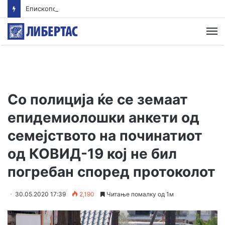
Епископот Партениј на Света Гора, првпат по 36 години
М
Со полиција ќе се земаат
епидемиолошки анкети од
семејството на починатиот
од КОВИД-19 кој не бил
погребан според протоколот
30.05.2020 17:39
2,190
Читање помалку од 1м