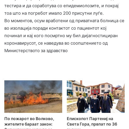
тестира и да соработува со епидемиолозите, и покрај
тоа што на погребот имало 200 присутни луѓе.
Во моментов, осум вработени од приватната болница се
во изолација поради контактот со пациентот кој
починал и кај кого посмртно му бил дијагностициран
коронавирусот, се наведува во соопштението од
Министерството за здравство
По пожарот во Волково,
Епископот Партениј на
жителите бараат закон:
Света Гора, првпат по 36