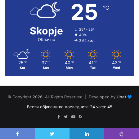
25
℃
Skopje
25º - 25º
49%
Облачно
2.62 км/ч
25
37
40
41
42
℃
℃
℃
℃
℃
Sat
Sun
Mon
Tue
Wed
© Copyright 2026, All Rights Reserved | Developed by
Unet
Вести објавени во последните 24 часа: 45
Facebook
Twitter
YouTube
RSS