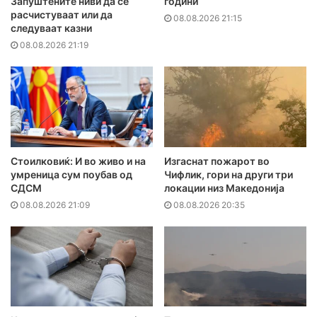
Запуштените ниви да се
години
расчистуваат или да
08.08.2026 21:15
следуваат казни
08.08.2026 21:19
Стоилковиќ: И во живо и на
Изгаснат пожарот во
умреница сум поубав од
Чифлик, гори на други три
СДСМ
локации низ Македонија
08.08.2026 21:09
08.08.2026 20:35