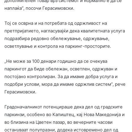
дополнителен товар врз системот и нормално е да се
наплаќа”, посочи Герасимовски.
Тој се осврна и на потребата од одржливост на
претпријатието, нагласувајќи дека квалитетната услуга
подразбира редовно обележување, одржување,
осветлување и контрола на паркинг-просторите.
„Не може за 100 денари годишно да се очекува
паркингот да биде обележан, осветлен, одржуван и
постојано контролиран. За да имаме добра услуга и
подобри услови, мора да имаме одржлив систем”, рече
Герасимовски.
Градоначалникот потенцираше дека дел од градските
паркинзи, особено во Капиштец, кај Нова Македонија и
во близина на Цветен пазар, во вечерните часови
остануваат полупразни, додека истовремено дел од