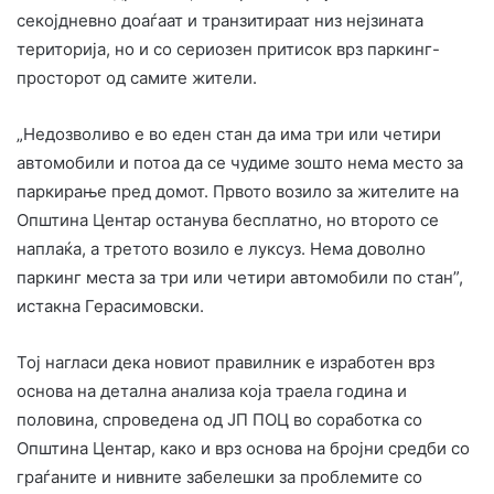
секојдневно доаѓаат и транзитираат низ нејзината
територија, но и со сериозен притисок врз паркинг-
просторот од самите жители.
„Недозволиво е во еден стан да има три или четири
автомобили и потоа да се чудиме зошто нема место за
паркирање пред домот. Првото возило за жителите на
Општина Центар останува бесплатно, но второто се
наплаќа, а третото возило е луксуз. Нема доволно
паркинг места за три или четири автомобили по стан”,
истакна Герасимовски.
Тој нагласи дека новиот правилник е изработен врз
основа на детална анализа која траела година и
половина, спроведена од ЈП ПОЦ во соработка со
Општина Центар, како и врз основа на бројни средби со
граѓаните и нивните забелешки за проблемите со