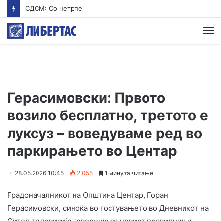
СДСМ: Со нетрпение го чекаме Мицкоски од екскурзија
М
Герасимовски: Првото
возило бесплатно, третото е
луксуз – воведуваме ред во
паркирањето во Центар
28.05.2026 10:45
2,055
1 минута читање
Градоначалникот на Општина Центар, Горан
Герасимовски, синоќа во гостувањето во Дневникот на
Сител телевизија говореше за новиот правилник и