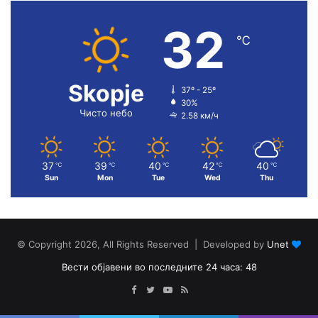
32
℃
Skopje
37º - 25º
30%
Чисто небо
2.58 км/ч
37
39
40
42
40
℃
℃
℃
℃
℃
Sun
Mon
Tue
Wed
Thu
© Copyright 2026, All Rights Reserved | Developed by
Unet
Вести објавени во последните 24 часа: 48
Facebook
Twitter
YouTube
RSS