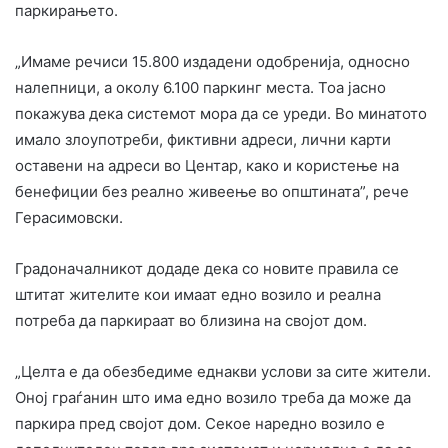
паркирањето.
„Имаме речиси 15.800 издадени одобренија, односно
налепници, а околу 6.100 паркинг места. Тоа јасно
покажува дека системот мора да се уреди. Во минатото
имало злоупотреби, фиктивни адреси, лични карти
оставени на адреси во Центар, како и користење на
бенефиции без реално живеење во општината”, рече
Герасимовски.
Градоначалникот додаде дека со новите правила се
штитат жителите кои имаат едно возило и реална
потреба да паркираат во близина на својот дом.
„Целта е да обезбедиме еднакви услови за сите жители.
Оној граѓанин што има едно возило треба да може да
паркира пред својот дом. Секое наредно возило е