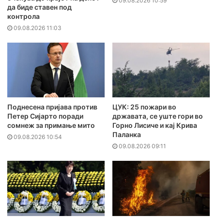
09.08.2026 10:59
да биде ставен под
контрола
09.08.2026 11:03
Поднесена пријава против
ЦУК: 25 пожари во
Петер Сијарто поради
државата, се уште гори во
сомнеж за примање мито
Горно Лисиче и кај Крива
Паланка
09.08.2026 10:54
09.08.2026 09:11