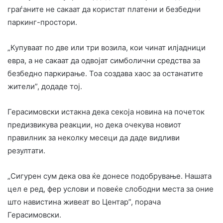
граѓаните не сакаат да користат платени и безбедни
паркинг-простори.
„Купуваат по две или три возила, кои чинат илјадници
евра, а не сакаат да одвојат симболични средства за
безбедно паркирање. Тоа создава хаос за останатите
жители”, додаде тој.
Герасимовски истакна дека секоја новина на почеток
предизвикува реакции, но дека очекува новиот
правилник за неколку месеци да даде видливи
резултати.
„Сигурен сум дека ова ќе донесе подобрување. Нашата
цел е ред, фер услови и повеќе слободни места за оние
што навистина живеат во Центар”, порача
Герасимовски.