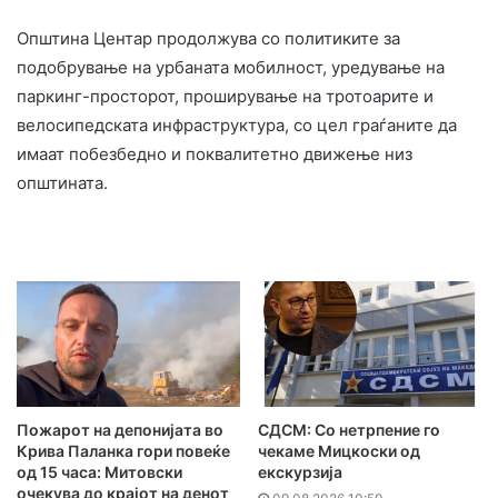
Општина Центар продолжува со политиките за
подобрување на урбаната мобилност, уредување на
паркинг-просторот, проширување на тротоарите и
велосипедската инфраструктура, со цел граѓаните да
имаат побезбедно и поквалитетно движење низ
општината.
Пожарот на депонијата во
СДСМ: Со нетрпение го
Крива Паланка гори повеќе
чекаме Мицкоски од
од 15 часа: Митовски
екскурзија
очекува до крајот на денот