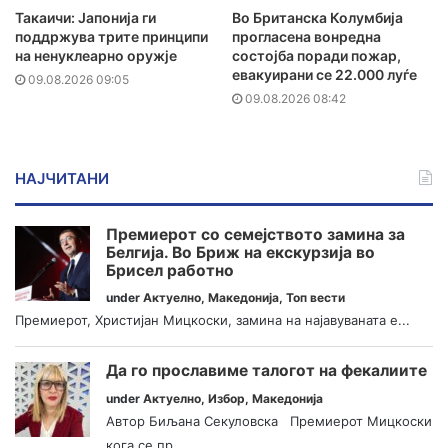
Такаичи: Јапонија ги
Во Британска Колумбија
поддржува трите принципи
прогласена вонредна
на ненуклеарно оружје
состојба поради пожар,
евакуирани се 22.000 луѓе
09.08.2026 09:05
09.08.2026 08:42
НАЈЧИТАНИ
Премиерот со семејството замина за
Белгија. Во Бриж на екскурзија во
Брисел работно
under
Актуелно
,
Македонија
,
Топ вести
Премиерот, Христијан Мицкоски, замина на најавуваната е...
Да го прославиме талогот на фекалиите
under
Актуелно
,
Избор
,
Македонија
Автор Биљана Секуловска Премиерот Мицкоски
кога се пр...