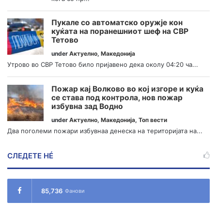
Пукале со автоматско оружје кон
куќата на поранешниот шеф на СВР
Тетово
under
Актуелно
,
Македонија
Утрово во СВР Тетово било пријавено дека околу 04:20 ча...
Пожар кај Волково во кој изгоре и куќа
се става под контрола, нов пожар
избувна зад Водно
under
Актуелно
,
Македонија
,
Топ вести
Два поголеми пожари избувнаа денеска на територијата на...
СЛЕДЕТЕ НÉ
85,736
Фанови