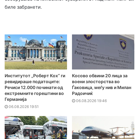
биле забранети.
Институтот „Роберт Кох“ ги
Косово обвини 20 лица за
ревидираше податоците:
воени злосторства во
Речиси 12.000 починати од
Ѓаковица, меѓу нив и Милан
екстремните горештини во
Радоичиќ
Германија
06.08.2026 19:46
06.08.2026 19:51