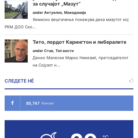
за случајот „Мазут“
under
Актуелно
,
Македонија
Хемиско вештачење покажува дека мазутот кој
РКМ ДОО Ско...
Тито, лордот Карингтон и либералите
under
Став
,
Топ вести
Денко Малески Марко Никезиќ, претседателот
на Сојузот н...
СЛЕДЕТЕ НÉ
85,747
Фанови
℃