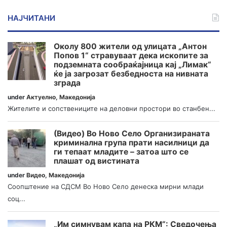
НАЈЧИТАНИ
Околу 800 жители од улицата „Антон
Попов 1“ стравуваат дека ископите за
подземната сообраќајница кај „Лимак“
ќе ја загрозат безбедноста на нивната
зграда
under
Актуелно
,
Македонија
Жителите и сопствениците на деловни простори во станбен...
(Видео) Во Ново Село Организираната
криминална група прати насилници да
ги тепаат младите – затоа што се
плашат од вистината
under
Видео
,
Македонија
Соопштение на СДСМ Во Ново Село денеска мирни млади
соц...
„Им симнувам капа на РКМ“: Сведочења