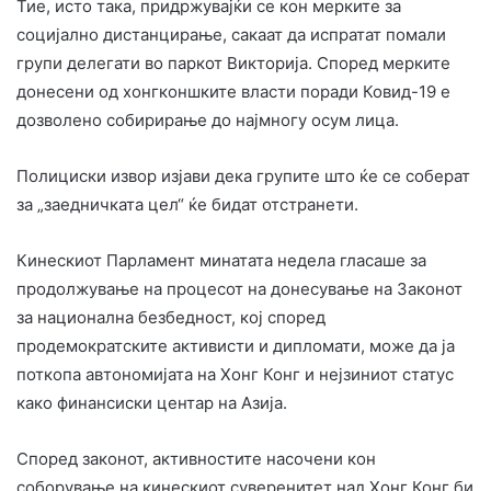
Тие, исто така, придржувајќи се кон мерките за
социјално дистанцирање, сакаат да испратат помали
групи делегати во паркот Викторија. Според мерките
донесени од хонгконшките власти поради Ковид-19 е
дозволено собирирање до најмногу осум лица.
Полициски извор изјави дека групите што ќе се соберат
за „заедничката цел“ ќе бидат отстранети.
Кинескиот Парламент минатата недела гласаше за
продолжување на процесот на донесување на Законот
за национална безбедност, кој според
продемократските активисти и дипломати, може да ја
поткопа автономијата на Хонг К
онг и нејзиниот статус
како финансиски центар на Азија.
Според законот, активностите насочени кон
соборување на кинескиот суверенитет над Хонг Конг би