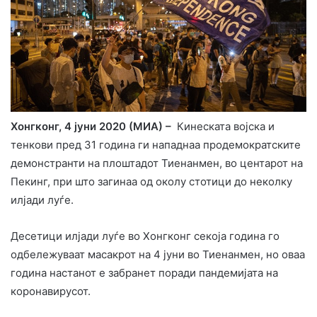
Хонгконг, 4 јуни 2020 (МИА) –
Кинеската војска и
тенкови пред 31 година ги нападнаа продемократските
демонстранти на плоштадот Тиенанмен, во центарот на
Пекинг, при што загинаа од околу стотици до неколку
илјади луѓе.
Десетици илјади луѓе во Хонгконг секоја година го
одбележуваат масакрот на 4 јуни во Тиенанмен, но оваа
година настанот е забранет поради пандемијата на
коронавирусот.