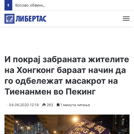
Косово обвини 20 лица за воени злосторства во Ѓаковица, меѓу нив и Милан Радоичиќ
М
И покрај забраната жителите
на Хонгконг бараат начин да
го одбележат масакрот на
Тиенанмен во Пекинг
04.06.2020 12:19
263
1 минута читање