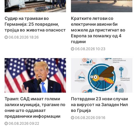
Судир на трамваи во
Кратките летови со
Германија: 25 повредени,
електрични авиони би
тројца во животна опасност
можеле да пристигнат во
Европа за помалку од 4
06.08.2026 18:26
години
06.08.2026 10:23
Трамп: САД имаат големи
Потврдени 23 нови случаи
залихи муниција, трагаме по
на вирусот на Западен Нил
оние што оддаваат
во Грција
предавнички информации
06.08.2026 09:16
06.08.2026 09:22