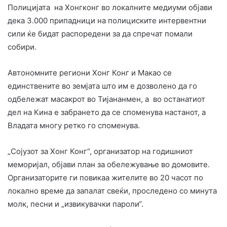
Полицијата на Хонгконг во локалните медиуми објави
дека 3.000 припадници на полициските интервентни
сили ќе бидат распоредени за да спречат помали
собири.
Автономните региони Хонг Конг и Макао се
единствените во земјата што им е дозволено да го
одбележат масакрот во Тијананмен, а во останатиот
дел на Кина е забрането да се споменува настанот, а
Владата многу ретко го споменува.
„Сојузот за Хонг Конг“, организатор на годишниот
меморијал, објави план за обележување во домовите.
Организаторите ги повикаа жителите во 20 часот по
локално време да запалат свеќи, проследено со минута
молк, песни и „извикувачки пароли“.