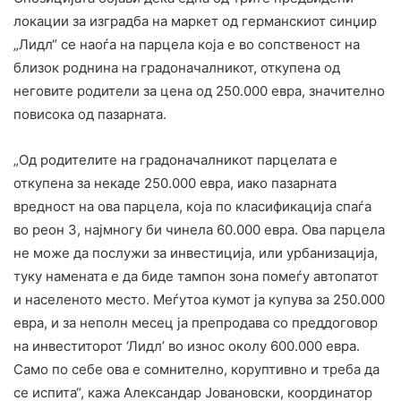
локации за изградба на маркет од германскиот синџир
„Лидл“ се наоѓа на парцела која е во сопственост на
близок роднина на градоначалникот, откупена од
неговите родители за цена од 250.000 евра, значително
повисока од пазарната.
„Од родителите на градоначалникот парцелата е
откупена за некаде 250.000 евра, иако пазарната
вредност на ова парцела, која по класификација спаѓа
во реон 3, најмногу би чинела 60.000 евра. Ова парцела
не може да послужи за инвестиција, или урбанизација,
туку намената е да биде тампон зона помеѓу автопатот
и населеното место. Меѓутоа кумот ја купува за 250.000
евра, и за неполн месец ја препродава со преддоговор
на инвеститорот ‘Лидл’ во износ околу 600.000 евра.
Само по себе ова е сомнително, коруптивно и треба да
се испита“, кажа Александар Јовановски, координатор