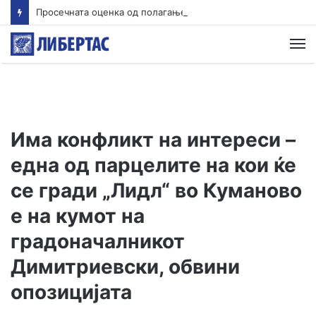
Просечната оценка од полагањето матура во јуни е 3,66 од сите три типа матура
М
Има конфликт на интереси –
една од парцелите на кои ќе
се гради „Лидл“ во Куманово
е на кумот на
градоначалникот
Димитриевски, обвини
опозицијата