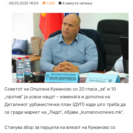
06.05.2025 16:04
1,081
4 минути читање
Советот на Општина Куманово со 20 гласа „за“ и 10
„против“ ja усвои нацрт – измената и дополна на
Деталниот урбанистички план (ДУП) каде што треба да
се гради маркет на „Лидл“, објави „kumanovonews.mk“.
Станува збор за парцела на влезот на Куманово со