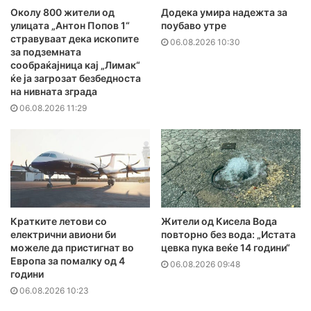
Додека умира надежта за
Околу 800 жители од
поубаво утре
улицата „Антон Попов 1“
стравуваат дека ископите
06.08.2026 10:30
за подземната
сообраќајница кај „Лимак“
ќе ја загрозат безбедноста
на нивната зграда
06.08.2026 11:29
Кратките летови со
Жители од Кисела Вода
електрични авиони би
повторно без вода: „Истата
можеле да пристигнат во
цевка пука веќе 14 години“
Европа за помалку од 4
06.08.2026 09:48
години
06.08.2026 10:23