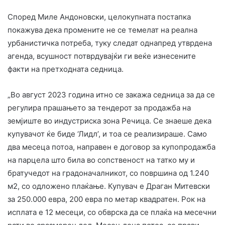
Според Миле Андоновски, целокупната постапка
покажува дека промените не се темелат на реална
урбанистичка потреба, туку следат однапред утврдена
агенда, всушност потврдувајќи ги веќе изнесените
факти на претходната седница.
„Во август 2023 година итно се закажа седница за да се
регулира прашањето за тендерот за продажба на
земјиште во индустриска зона Речица. Се знаеше дека
купувачот ќе биде ‘Лидл’, и тоа се реализираше. Само
два месеца потоа, направен е договор за купопродажба
на парцела што била во сопственост на татко му и
братучедот на градоначалникот, со површина од 1.240
м2, со одложено плаќање. Купувач е Драган Митевски
за 250.000 евра, 200 евра по метар квадратен. Рок на
исплата е 12 месеци, со обврска да се плаќа на месечни