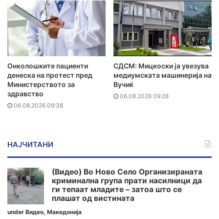
Онколошките пациенти
СДСМ: Мицкоски ја увезува
денеска на протест пред
медиумската машинерија на
Министерството за
Вучиќ
здравство
06.08.2026 09:28
06.08.2026 09:38
НАЈЧИТАНИ
(Видео) Во Ново Село Организираната
криминална група прати насилници да
ги тепаат младите – затоа што се
плашат од вистината
under
Видео
,
Македонија