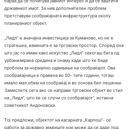
бараа да се почитува јавниот интерес и да се заштити
државниот имот. За нив дополнителен проблем
претставува сообраќајната инфраструктура околу
планираниот објект.
„Лидл“ е значајна инвестиција за Куманово, но не е
стратешка, измената е за трговски простор. Според она
што јас го имам како искуство „Лидл“ секогаш бега од
урбанизирана средина и онаму каде што ќе биде
проблем за нормално одвивање на сообраќајот. Ова
сообраќајница е правена во 50- тите години, тогаш
имало мал обем на сообраќај и во основа бил пешачки.
Замислете сега ако се направи трговски објект во стил
на „Лидл“, што ќе се случи со сообраќајот“, истакна
советникот Андоновски.
Тој предложи, објектот на касарната „Карпош“- се
работи за државно земјиште кое може да се даде под