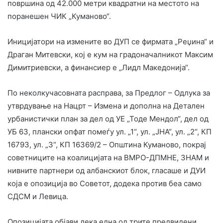
површина од 42.000 метри квадратни на местото на
поранешен ЧИК „Куманово“.
Иницијатори на измените во ДУП се фирмата „Реџина“ и
Драган Митевски, кој е кум на градоначалникот Максим
Димитриевски, а финансиер е „Лидл Македонија“.
По неколкучасовната расправа, за Предлог – Одлука за
утврдување на Нацрт – Измена и дополна на Детален
урбанистички план за дел од УЕ „Тоде Мендол“, дел од
УБ 63, плански опфат помеѓу ул. „1“, ул. „ЈНА“, ул. „2“, КП
16793, ул. „3“, КП 16369/2 – Општина Куманово, покрај
советниците на коалицијата на ВМРО-ДПМНЕ, ЗНАМ и
нивните партнери од албанскиот блок, гласаше и ДУИ
која е опозиција во Советот, додека против беа само
СДСМ и Левица.
Опозицијата објави дека една од трите предвидени