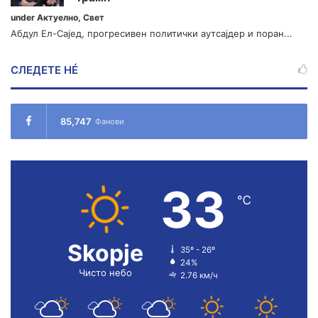
under
Актуелно
,
Свет
Абдул Ел-Сајед, прогресивен политички аутсајдер и поран...
СЛЕДЕТЕ НÉ
85,747
Фанови
33
℃
Skopje
35º - 26º
24%
Чисто небо
2.76 км/ч