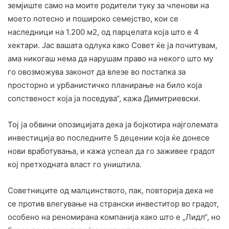
земјиште само на моите родители туку за членови на
моето потесно и пошироко семејство, кои се
наследници на 1.200 м2, од парцелата која што е 4
хектари. Јас вашата одлука како Совет ќе ја почитувам,
ама никогаш нема да нарушам право на некого што му
го овозможува законот да влезе во постапка за
просторно и урбанистичко планирање на било која
сопственост која ја поседува“, кажа Димитриевски.
Тој ја обвини опозицијата дека ја бојкотира најголемата
инвестиција во последните 5 децении која ќе донесе
нови вработувања, и кажа успеал да го заживее градот
кој претходната власт го уништила.
Советниците од малцинството, пак, повторија дека не
се против влегување на странски инвеститор во градот,
особено на реномирана компанија како што е „Лидл“, но