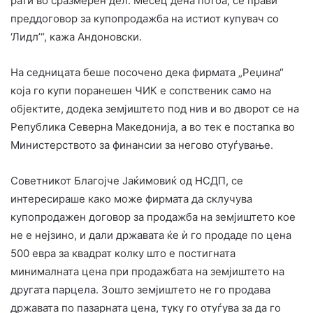
рати во сразмерен дел. Месец дена потоа, се прави
преддоговор за купопродажба на истиот купувач со
‘Лидл’“, кажа Андоновски.
На седницата беше посочено дека фирмата „Реџина“
која го купи поранешен ЧИК е сопственик само на
објектите, додека земјиштето под нив и во дворот се на
Република Северна Македонија, а во тек е постапка во
Министерството за финансии за негово отуѓување.
Советникот Благојче Јаќимовиќ од НСДП, се
интересираше како може фирмата да склучува
купопродажен договор за продажба на земјиштето кое
не е нејзино, и дали државата ќе ѝ го продаде по цена
500 евра за квадрат колку што е постигната
минималната цена при продажбата на земјиштето на
другата парцела. Зошто земјиштето не го продава
државата по пазарната цена, туку го отуѓува за да го