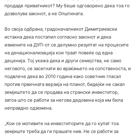
продаде приватникот? Му беше одговорено дека тоа го
дозволува законот, а не Општината.
Во своја одбрана, градоначалникот Димитриевски
истакна дека постапил согласно законот и дека
измените на ДУП-от се делумно резултат на процесите
на денационализација кои траат повеќе од една
деценија. Тој укажа дека и други семејства, не само
неговото, се засегнати во враќањето на сопственоста, и
подвлече дека во 2010 година како советник гласал
против првичната верзија на планот, бидејќи не сакал
земјиштето да се продава на странски инвеститор,
затоа што се работи за негова дедовина која им била
неправдно одземена.
„Кои се мотивите на инвеститорите да го купат тоа
земјиште треба да ги прашате нив. Не се работи за