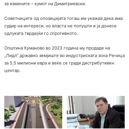
за измените – кумот на Димитриевски.
Советниците од опозицијата тогаш им укажаа дека има
судир на интереси, но власта не попушти и ја донесе
одлуката тврдејќи го спротивното.
Општина Куманово во 2023 година му продаде на
„Лидл“ државно земјиште во индустриската зона Речица
за 5,5 милиони евра и веќе се гради дистрибутивен
центар.