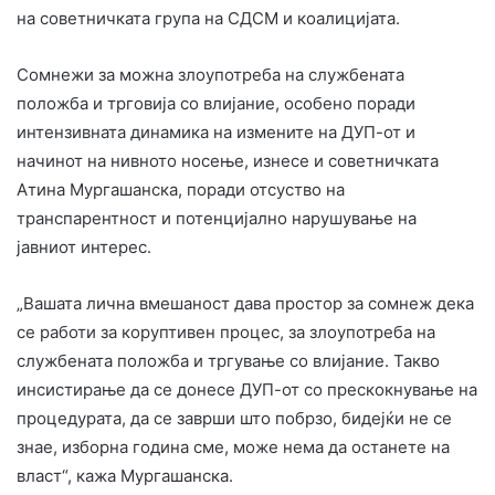
на советничката група на СДСМ и коалицијата.
Сомнежи за можна злоупотреба на службената
положба и трговија со влијание, особено поради
интензивната динамика на измените на ДУП-от и
начинот на нивното носење, изнесе и советничката
Атина Мургашанска, поради отсуство на
транспарентност и потенцијално нарушување на
јавниот интерес.
„Вашата лична вмешаност дава простор за сомнеж дека
се работи за коруптивен процес, за злоупотреба на
службената положба и тргување со влијание. Такво
инсистирање да се донесе ДУП-от со прескокнување на
процедурата, да се заврши што побрзо, бидејќи не се
знае, изборна година сме, може нема да останете на
власт“, кажа Мургашанска.