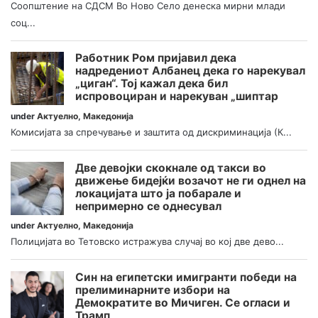
Соопштение на СДСМ Во Ново Село денеска мирни млади
соц...
Работник Ром пријавил дека
надредениот Албанец дека го нарекувал
„циган“. Тој кажал дека бил
испровоциран и нарекуван „шиптар
under
Актуелно
,
Македонија
Комисијата за спречување и заштита од дискриминација (К...
Две девојки скокнале од такси во
движење бидејќи возачот не ги однел на
локацијата што ја побарале и
непримерно се однесувал
under
Актуелно
,
Македонија
Полицијата во Тетовско истражува случај во кој две дево...
Син на египетски имигранти победи на
прелиминарните избори на
Демократите во Мичиген. Се огласи и
Трамп