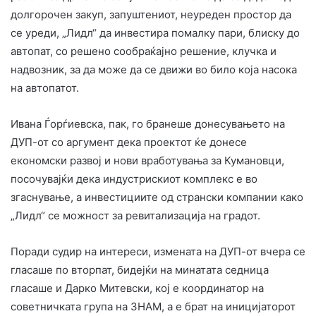
долгорочен закуп, запуштениот, неуреден простор да
се уреди, „Лидл“ да инвестира помалку пари, блиску до
автопат, со решено сообраќајно решение, клучка и
надвозник, за да може да се движи во било која насока
на автопатот.
Ивана Ѓорѓиевска, пак, го бранеше донесувањето на
ДУП-от со аргумент дека проектот ќе донесе
економски развој и нови вработувања за Кумановци,
посочувајќи дека индустрискиот комплекс е во
згаснување, а инвестициите од странски компании како
„Лидл“ се можност за ревитализација на градот.
Поради судир на интереси, измената на ДУП-от вчера се
гласаше по вторпат, бидејќи на минатата седница
гласаше и Дарко Митевски, кој е координатор на
советничката група на ЗНАМ, а е брат на иницијаторот