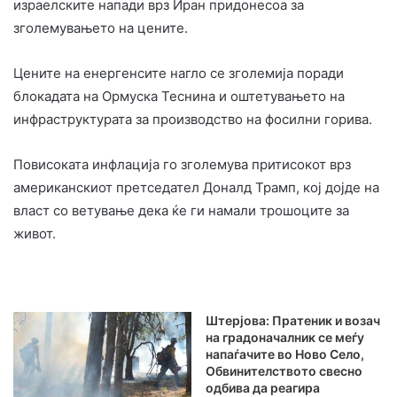
израелските напади врз Иран придонесоа за
зголемувањето на цените.
Цените на енергенсите нагло се зголемија поради
блокадата на Ормуска Теснина и оштетувањето на
инфраструктурата за производство на фосилни горива.
Повисоката инфлација го зголемува притисокот врз
американскиот претседател Доналд Трамп, кој дојде на
власт со ветување дека ќе ги намали трошоците за
живот.
Штерјова: Пратеник и возач
на градоначалник се меѓу
напаѓачите во Ново Село,
Обвинителството свесно
одбива да реагира