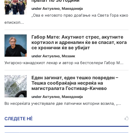
првпат по 36 години
under
Актуелно
,
Македонија
„Ова е неговото прво доаѓање на Света Гора како
епископ...
Габор Мате: Акутниот стрес, акутните
кортизол и адреналин ќе ве спасат, кога
се хронични ќе ве убијат
under
Актуелно
,
Мозаик
Унгарско-канадскиот лекар и автор на бестселери Габор М...
Еден загинат, еден тешко повреден –
Тешка сообраќајна несреќа на
магистралата Гостивар-Кичево
under
Актуелно
,
Македонија
Во несреќата учествувале две патнички моторни возила, „...
СЛЕДЕТЕ НÉ