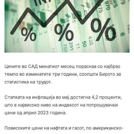
Цените во САД минатиот месец пораснаа со најбрзо
темпо во изминатите три години, соопшти Бирото за
статистика на трудот.
Стапката на инфлација во мај достигна 4,2 проценти,
што е највисоко ниво на индексот на потрошувачки
цени од април 2023 година.
Повисоките цени на нафтата и гасот, по американско-