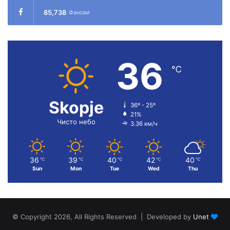
85,738
Фанови
36
℃
Skopje
36º - 25º
21%
Чисто небо
3.36 км/ч
36
39
40
42
40
℃
℃
℃
℃
℃
Sun
Mon
Tue
Wed
Thu
© Copyright 2026, All Rights Reserved | Developed by
Unet