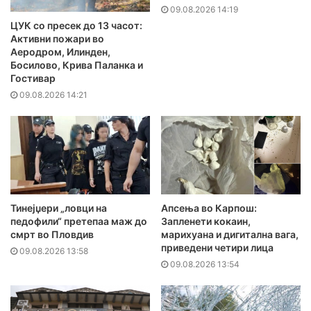
09.08.2026 14:19
ЦУК со пресек до 13 часот:
Активни пожари во
Аеродром, Илинден,
Босилово, Крива Паланка и
Гостивар
09.08.2026 14:21
Тинејџери „ловци на
Апсења во Карпош:
педофили“ претепаа маж до
Запленети кокаин,
смрт во Пловдив
марихуана и дигитална вага,
приведени четири лица
09.08.2026 13:58
09.08.2026 13:54