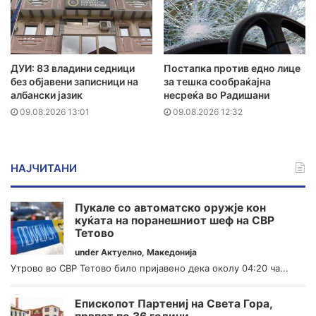
ДУИ: 83 владини седници
Постапка против едно лице
без објавени записници на
за тешка сообраќајна
албански јазик
несреќа во Радишани
09.08.2026 13:01
09.08.2026 12:32
НАЈЧИТАНИ
Пукале со автоматско оружје кон
куќата на поранешниот шеф на СВР
Тетово
under
Актуелно
,
Македонија
Утрово во СВР Тетово било пријавено дека околу 04:20 ча...
Епископот Партениј на Света Гора,