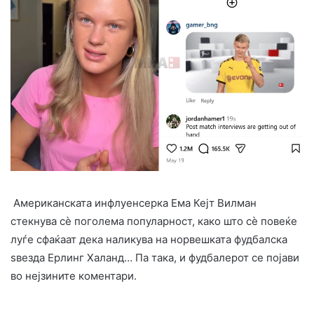
Американската инфлуенсерка Ема Кејт Вилман
стекнува сѐ поголема популарност, како што сѐ повеќе
луѓе сфаќаат дека наликува на норвешката фудбалска
ѕвезда Ерлинг Халанд… Па така, и фудбалерот се појави
во нејзините коментари.