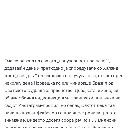
Ема се осврна на својата „популарност преку ноќ“,
додавајќи дека и претходно ја споредувале со Халанд,
иако „наездата“ од следачи се случува сега, откако пред
неколку дена Норвешка го елиминираше Бразил од
Светското фудбалско првенство. Девојката, имено, си
објави обична видеолекција за француски плетенки на
својот Инстаграм-профил, но сепак, фактот дека таа
личи на познат фудбалер го привлече речиси целото
внимание. Видеото досега собра речиси 33 милиони
прегледи и повеќе од милион допаѓања. „Женската