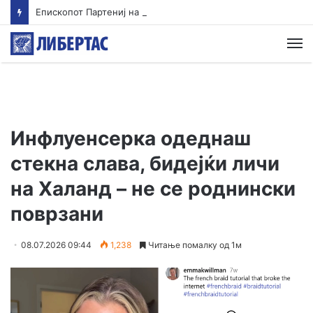
Епископот Партениј на Света Гора, првпат по 36 години
М
Инфлуенсерка одеднаш
стекна слава, бидејќи личи
на Халанд – не се роднински
поврзани
08.07.2026 09:44
1,238
Читање помалку од 1м