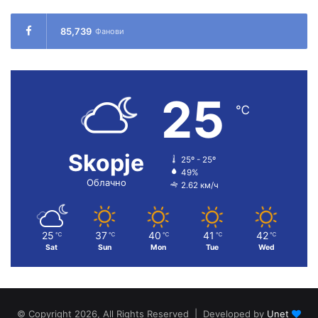
85,739
Фанови
25
℃
Skopje
25º - 25º
49%
Облачно
2.62 км/ч
25
37
40
41
42
℃
℃
℃
℃
℃
Sat
Sun
Mon
Tue
Wed
© Copyright 2026, All Rights Reserved | Developed by
Unet