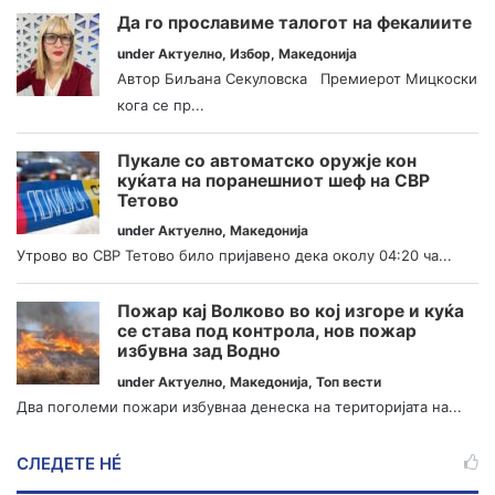
Да го прославиме талогот на фекалиите
under
Актуелно
,
Избор
,
Македонија
Автор Биљана Секуловска Премиерот Мицкоски
кога се пр...
Пукале со автоматско оружје кон
куќата на поранешниот шеф на СВР
Тетово
under
Актуелно
,
Македонија
Утрово во СВР Тетово било пријавено дека околу 04:20 ча...
Пожар кај Волково во кој изгоре и куќа
се става под контрола, нов пожар
избувна зад Водно
under
Актуелно
,
Македонија
,
Топ вести
Два поголеми пожари избувнаа денеска на територијата на...
СЛЕДЕТЕ НÉ