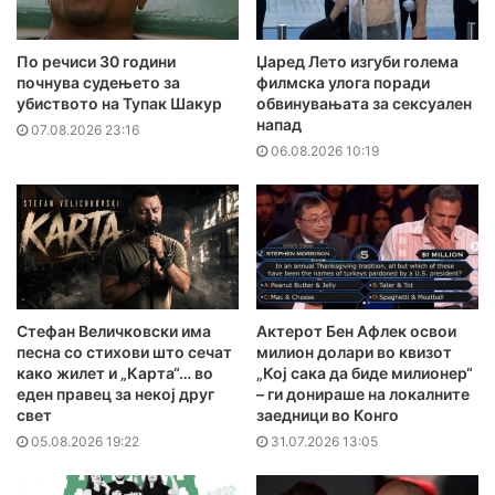
По речиси 30 години
Џаред Лето изгуби голема
почнува судењето за
филмска улога поради
убиството на Тупак Шакур
обвинувањата за сексуален
напад
07.08.2026 23:16
06.08.2026 10:19
Стефан Величковски има
Актерот Бен Афлек освои
песна со стихови што сечат
милион долари во квизот
како жилет и „Карта“… во
„Кој сака да биде милионер“
еден правец за некој друг
– ги донираше на локалните
свет
заедници во Конго
05.08.2026 19:22
31.07.2026 13:05