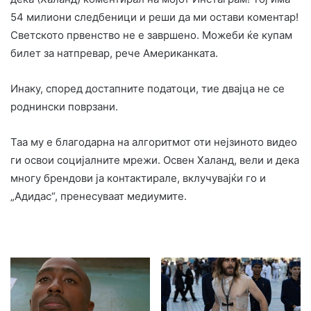
54 милиони следбеници и реши да ми остави коментар!
Светското првенство не е завршено. Можеби ќе купам
билет за натпревар, рече Американката.
Инаку, според достапните податоци, тие двајца не се
роднински поврзани.
Таа му е благодарна на алгоритмот оти нејзиното видео
ги освои социјалните мрежи. Освен Халанд, вели и дека
многу брендови ја контактирале, вклучувајќи го и
„Адидас“, пренесуваат медиумите.