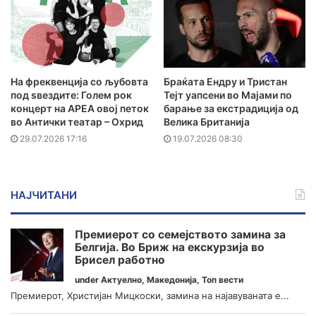
На фреквенција со љубовта
Браќата Ендру и Тристан
под ѕвездите: Голем рок
Тејт уапсени во Мајами по
концерт на АРЕА овој петок
барање за екстрадиција од
во Антички театар – Охрид
Велика Британија
29.07.2026 17:16
19.07.2026 08:30
НАЈЧИТАНИ
Премиерот со семејството замина за
Белгија. Во Бриж на екскурзија во
Брисел работно
under
Актуелно
,
Македонија
,
Топ вести
Премиерот, Христијан Мицкоски, замина на најавуваната е...