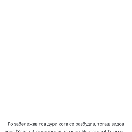
– Го забележав тоа дури кога се разбудив, тогаш видов
дека (Халанд) коментирал на мојот Инстаграм! Тој има